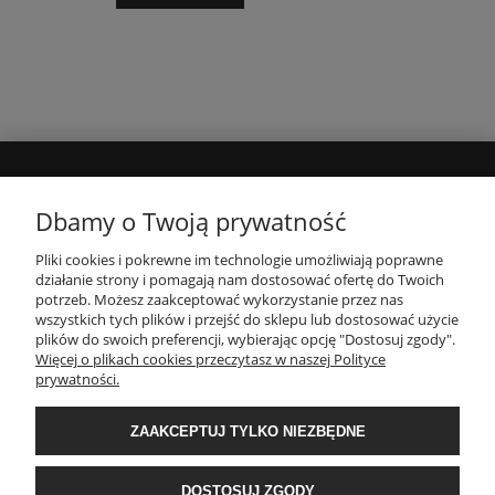
MOJE KONTO
Dbamy o Twoją prywatność
Pliki cookies i pokrewne im technologie umożliwiają poprawne
INFORMACJE
działanie strony i pomagają nam dostosować ofertę do Twoich
potrzeb. Możesz zaakceptować wykorzystanie przez nas
wszystkich tych plików i przejść do sklepu lub dostosować użycie
PŁATNOŚCI I DOSTAWA
plików do swoich preferencji, wybierając opcję "Dostosuj zgody".
Więcej o plikach cookies przeczytasz w naszej Polityce
prywatności.
O NAS
ZAAKCEPTUJ TYLKO NIEZBĘDNE
POPULARNE KATEGORIE
DOSTOSUJ ZGODY