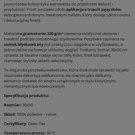
jasnoróżowa kolorystyka wprowadza do przestrzeni lekkość i
przytulność. Front poszewki zdobi
aplikacja z trzech zajączków
,
wzbogacona drobnym, kwiatowym haftem, który dodaje całości uroku
i dekoracyjnej finezji.
Materiał
o gramaturze 220 g/m²
zapewnia estetyczne ułożenie i
trwałość podczas codziennego użytkowania. Poszewka zapinana na
zamek błyskawiczny
jest praktyczna i wygodna w użytkowaniu, a
jednocześnie zachowuje schludny wygląd. Podłużny format 30x50 cm
sprawia, że idealnie nadaje się na sofę, łóżko, fotel lub ławkę,
stanowiąc stylowy akcent dekoracyjny.
To elegancka poszewka welwetowa, która doskonale sprawdzi się jako
sezonowa dekoracja wielkanocna, ale również jako delikatny,
wiosenny dodatek do wnętrz urządzonych w stylu klasycznym,
romantycznym lub nowoczesnym.
Specyfikacja produktu:
Rozmiar:
30x50
Skład:
100% poliester - velvet
Certyfikaty:
Oeko-Tex
Temperatura prania:
30 ℃