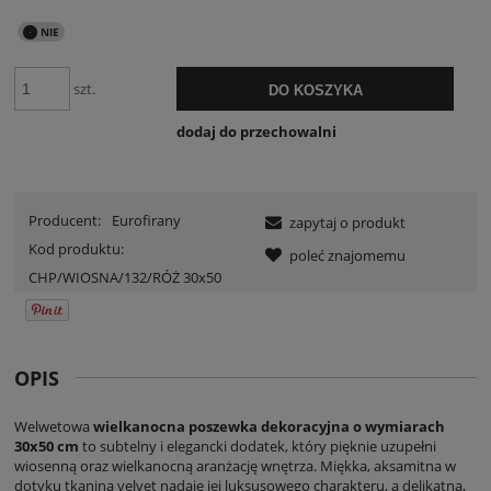
szt.
DO KOSZYKA
dodaj do przechowalni
Producent:
Eurofirany
zapytaj o produkt
Kod produktu:
poleć znajomemu
CHP/WIOSNA/132/RÓŻ 30x50
OPIS
Welwetowa
wielkanocna poszewka dekoracyjna o wymiarach
30x50 cm
to subtelny i elegancki dodatek, który pięknie uzupełni
wiosenną oraz wielkanocną aranżację wnętrza. Miękka, aksamitna w
dotyku tkanina velvet nadaje jej luksusowego charakteru, a delikatna,