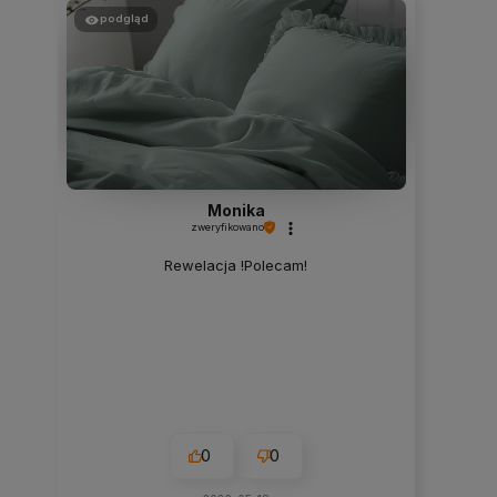
podgląd
Monika
zweryfikowano
Rewelacja !Polecam!
0
0