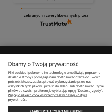
zebranych i zweryfikowanych przez
MOJE KONTO
Dbamy o Twoją prywatność
Pliki cookies i pokrewne im technologie umożliwiają poprawne
INFORMACJE
działanie strony i pomagają nam dostosować ofertę do Twoich
potrzeb. Możesz zaakceptować wykorzystanie przez nas
wszystkich tych plików i przejść do sklepu lub dostosować użycie
PŁATNOŚCI I DOSTAWA
plików do swoich preferencji, wybierając opcję "Dostosuj zgody".
Więcej o plikach cookies przeczytasz w naszej Polityce
prywatności.
O NAS
ZAAKCEPTUJ TYLKO NIEZBĘDNE