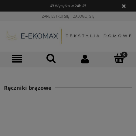
🎁 Wysyłka w 24h 🎁
ZAREJESTRUJ SIĘ
ZALOGUJ SIĘ
Ręczniki brązowe