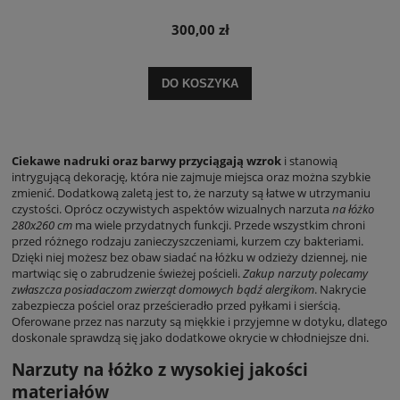
300,00 zł
DO KOSZYKA
Ciekawe nadruki oraz barwy przyciągają wzrok
i stanowią
intrygującą dekorację, która nie zajmuje miejsca oraz można szybkie
zmienić. Dodatkową zaletą jest to, że narzuty są łatwe w utrzymaniu
czystości. Oprócz oczywistych aspektów wizualnych narzuta
na łóżko
280x260 cm
ma wiele przydatnych funkcji. Przede wszystkim chroni
przed różnego rodzaju zanieczyszczeniami, kurzem czy bakteriami.
Dzięki niej możesz bez obaw siadać na łóżku w odzieży dziennej, nie
martwiąc się o zabrudzenie świeżej pościeli.
Zakup narzuty polecamy
zwłaszcza posiadaczom zwierząt domowych bądź alergikom
. Nakrycie
zabezpiecza pościel oraz prześcieradło przed pyłkami i sierścią.
Oferowane przez nas narzuty są miękkie i przyjemne w dotyku, dlatego
doskonale sprawdzą się jako dodatkowe okrycie w chłodniejsze dni.
Narzuty na łóżko z wysokiej jakości
materiałów