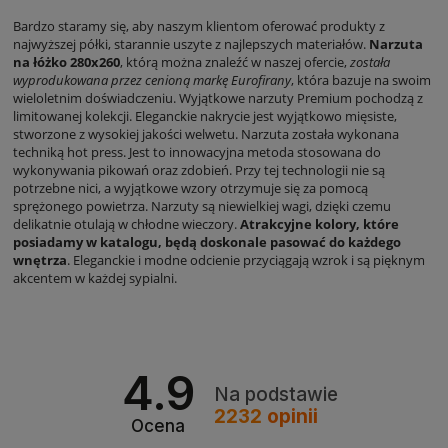
Bardzo staramy się, aby naszym klientom oferować produkty z
najwyższej półki, starannie uszyte z najlepszych materiałów.
Narzuta
na łóżko 280x260
, którą można znaleźć w naszej ofercie,
została
wyprodukowana przez cenioną markę Eurofirany
, która bazuje na swoim
wieloletnim doświadczeniu. Wyjątkowe narzuty Premium pochodzą z
limitowanej kolekcji. Eleganckie nakrycie jest wyjątkowo mięsiste,
stworzone z wysokiej jakości welwetu. Narzuta została wykonana
techniką hot press. Jest to innowacyjna metoda stosowana do
wykonywania pikowań oraz zdobień. Przy tej technologii nie są
potrzebne nici, a wyjątkowe wzory otrzymuje się za pomocą
sprężonego powietrza. Narzuty są niewielkiej wagi, dzięki czemu
delikatnie otulają w chłodne wieczory.
Atrakcyjne kolory, które
posiadamy w katalogu, będą doskonale pasować do każdego
wnętrza
. Eleganckie i modne odcienie przyciągają wzrok i są pięknym
akcentem w każdej sypialni.
4.9
Na podstawie
2232
opinii
Ocena