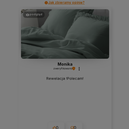
Jak zbieramy opinie?
podgląd
Monika
zweryfikowano
Rewelacja !Polecam!
0
0