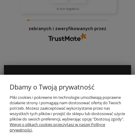
w tym tygodniu
zebranych i zweryfikowanych przez
MOJE KONTO
Dbamy o Twoją prywatność
Pliki cookies i pokrewne im technologie umożliwiają poprawne
INFORMACJE
działanie strony i pomagają nam dostosować ofertę do Twoich
potrzeb. Możesz zaakceptować wykorzystanie przez nas
wszystkich tych plików i przejść do sklepu lub dostosować użycie
PŁATNOŚCI I DOSTAWA
plików do swoich preferencji, wybierając opcję "Dostosuj zgody".
Więcej o plikach cookies przeczytasz w naszej Polityce
prywatności.