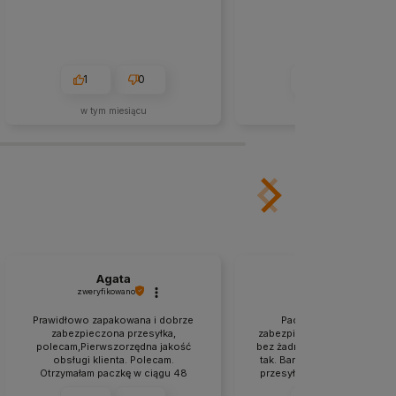
1
0
0
0
w tym miesiącu
w tym miesiącu
Agata
Katarzyna
zweryfikowano
zweryfikowano
Prawidłowo zapakowana i dobrze
Paczka była odpowiedn
zabezpieczona przesyłka,
zabezpieczona. Szybko, spr
polecam,Pierwszorzędna jakość
bez żadnych problemów. Je
obsługi klienta. Polecam.
tak. Bardzo sprawnie zreali
Otrzymałam paczkę w ciągu 48
przesyłka.Bardzo szybka rea
godzin. Ten sklep to moje odkrycie.
zamówienia. Polecam.