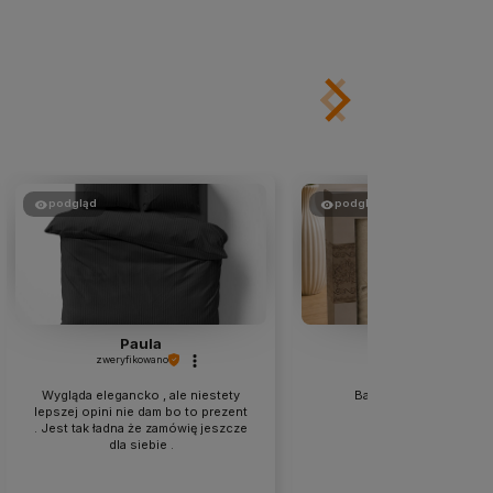
podgląd
podgląd
Paula
Aneta
zweryfikowano
zweryfikowano
Wygląda elegancko , ale niestety
Bardzo ładny komplet 
lepszej opini nie dam bo to prezent
. Jest tak ładna że zamówię jeszcze
dla siebie .