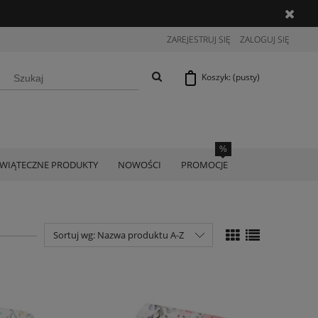
ZAREJESTRUJ SIĘ
ZALOGUJ SIĘ
Koszyk:
(pusty)
ŚWIĄTECZNE PRODUKTY
NOWOŚCI
PROMOCJE
Sortuj wg:
Nazwa produktu A-Z