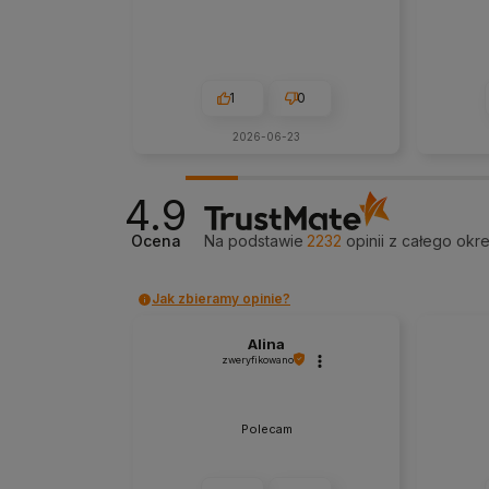
1
0
2026-06-23
4.9
Ocena
Na podstawie
2232
opinii
z całego okr
Jak zbieramy opinie?
Alina
zweryfikowano
Polecam