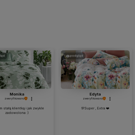
ląd
podgląd
Monika
Edyta
zweryfikowano
zweryfikowano
 stałą klientką i jak zwykle
💯Super , Extra ❤️
zadowolona :)