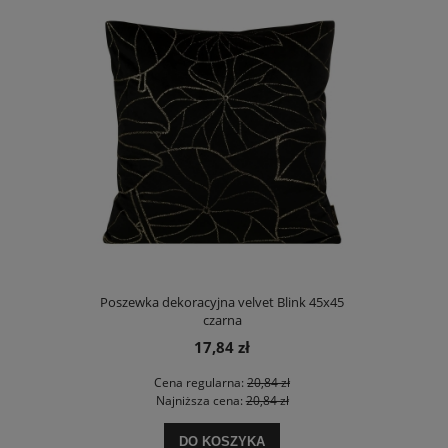
niebieskiej
Poszewka dekoracyjna velvet Blink 45x45
Poszewka d
czarna
17,84 zł
 zł
Cena regularna:
20,84 zł
Ce
 zł
Najniższa cena:
20,84 zł
Na
DO KOSZYKA