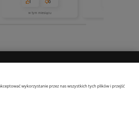
Konkurencja powinna brać przykład.
1
0
2
0
🚀💯👍️
w tym miesiącu
w tym miesiącu
POPULARNE KATEGORIE
y
Komplety pościeli
kceptować wykorzystanie przez nas wszystkich tych plików i przejść
Pościel 140x200
Pościel 160x200
Pościel 200x220
Narzuty dekoracyjne
e-mail:
obsluga@e-ekomax.pl
| telefon:
507 086 377