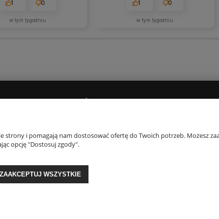
1
0
1
0
w tym tygodniu
w tym tygodniu
PŁATNOŚCI I DOSTAWA
O NAS
Dostawy i płatności
Kontakt i dane firm
nie strony i pomagają nam dostosować ofertę do Twoich potrzeb. Możesz zaa
jąc opcję "Dostosuj zgody".
Czas realizacji zamówienia
Opinie Trustmate
O firmie
Blog
ZAAKCEPTUJ WSZYSTKIE
GON: 356817076 | ul. Krakowska 201, 34-124 Klecza Dolna, woj. małopolskie | 