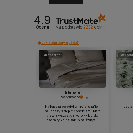
4.9
Ocena
Na podstawie
2232
opinii
Jak zbieramy opinie?
podgląd
podg
Klaudia
zweryfikowano
Najlepsza pościel w mojej szafie i
Jestem
najlepszy sklep z pościelami. Mam
prawie wszystkie kolory- bordo
czeka tylko na zakup na święta :)