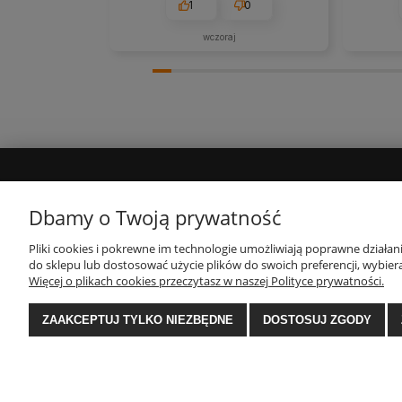
1
0
wczoraj
MOJE KONTO
INFORMACJE
Dbamy o Twoją prywatność
Twoje zamówienia
Polityka prywatności
Pliki cookies i pokrewne im technologie umożliwiają poprawne działa
do sklepu lub dostosować użycie plików do swoich preferencji, wybiera
Ustawienia konta
Regulamin
Więcej o plikach cookies przeczytasz w naszej Polityce prywatności.
Zwroty i reklamacje
ZAAKCEPTUJ TYLKO NIEZBĘDNE
DOSTOSUJ ZGODY
E-Ekomax - sklep z pościelą
| NIP: 5512362499, RE