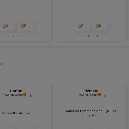
1
0
0
0
2026-06-11
2026-05-15
esu
Hanna
Elżbieta
zweryfikowano
zweryfikowano
Należyta i staranna obsługa. Tak
Wszystko dobrze
trzymać.