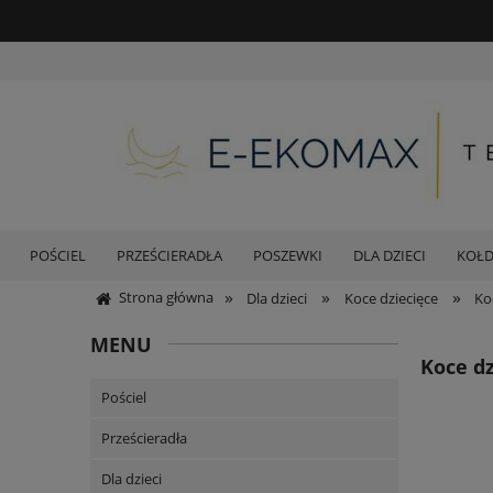
POŚCIEL
PRZEŚCIERADŁA
POSZEWKI
DLA DZIECI
KOŁ
»
»
»
Strona główna
Dla dzieci
Koce dziecięce
Ko
MENU
Koce dz
Pościel
Prześcieradła
Dla dzieci