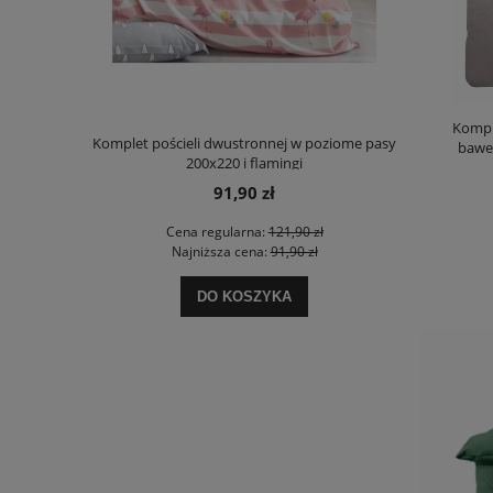
Komple
 poziome pasy
Komplet pościeli dwustronnej 200x220 Happy
Pościel saty
baweł
p
50,90 zł
 zł
Cena regularna:
80,90 zł
Ce
zł
Najniższa cena:
44,98 zł
Na
DO KOSZYKA