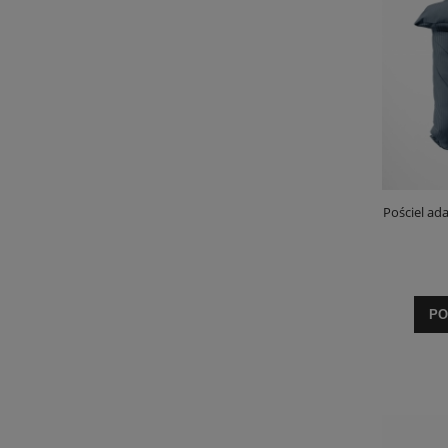
Pościel a
PO