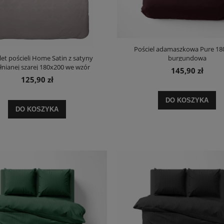
Pościel adamaszkowa Pure 18
burgundowa
t pościeli Home Satin z satyny
na bawełniana Elegant 220x200 w
Pościel bawełniana zielona Trendy 160x
nianej szarej 180x200 we wzór
145,90 zł
omarańczowe kwiaty
liście monstery
geometryczny
125,90 zł
121,90 zł
87,90 zł
DO KOSZYKA
na regularna:
141,90 zł
Cena regularna:
107,90 zł
DO KOSZYKA
jniższa cena:
141,90 zł
Najniższa cena:
107,90 zł
DO KOSZYKA
DO KOSZYKA