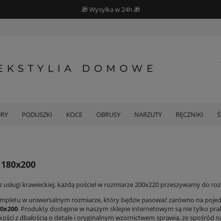
🎁 Wysyłka w 24h 🎁
DRY
PODUSZKI
KOCE
OBRUSY
NARZUTY
RĘCZNIKI
 180x200
 z usługi krawieckiej, każdą pościel w rozmiarze 200x220 przeszywamy do ro
mpletu w uniwersalnym rozmiarze, który będzie pasować zarówno na pojedync
80x200
. Produkty dostępne w naszym sklepie internetowym są nie tylko prak
akości z dbałością o detale i oryginalnym wzornictwem sprawia, że spośród 