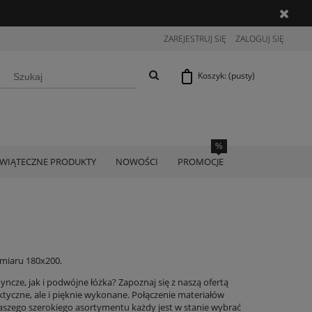
ZAREJESTRUJ SIĘ
ZALOGUJ SIĘ
Koszyk:
(pusty)
ŚWIĄTECZNE PRODUKTY
NOWOŚCI
PROMOCJE
zmiaru 180x200.
ze, jak i podwójne łóżka? Zapoznaj się z naszą ofertą
tyczne, ale i pięknie wykonane. Połączenie materiałów
naszego szerokiego asortymentu każdy jest w stanie wybrać