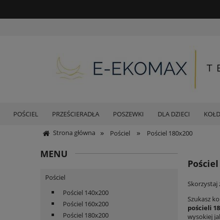
POŚCIEL
PRZEŚCIERADŁA
POSZEWKI
DLA DZIECI
KOŁ
»
»
Strona główna
Pościel
Pościel 180x200
MENU
Pościel
Pościel
Skorzystaj
Pościel 140x200
Szukasz ko
Pościel 160x200
pościeli 1
Pościel 180x200
wysokiej j