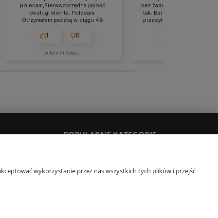
polecam,Pierwszorzędna jakość
bez żadnych problemów. Je
obsługi klienta. Polecam.
tak. Bardzo sprawnie zreali
Otrzymałam paczkę w ciągu 48
przesyłka.Bardzo szybka rea
godzin. Ten sklep to moje odkrycie.
zamówienia. Polecam.
Konkurencja powinna brać przykład.
1
0
2
0
🚀💯👍️
w tym miesiącu
w tym miesiącu
POPULARNE KATEGORIE
y
Komplety pościeli
kceptować wykorzystanie przez nas wszystkich tych plików i przejść
Pościel 140x200
Pościel 160x200
Pościel 200x220
Narzuty dekoracyjne