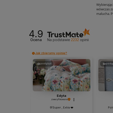
Wybierając 
wówczas zd
malucha. 
4.9
Ocena
Na podstawie
2232
opinii
Jak zbieramy opinie?
podgląd
podg
Edyta
zweryfikowano
💯Super , Extra ❤️
Pol