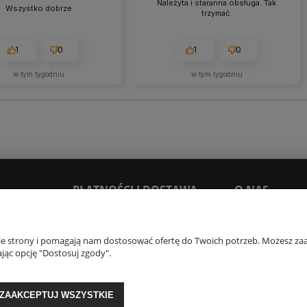
Należyta i staranna obsługa. Tak
Wszystko dobrze
trzymać.
1
0
1
0
w tym tygodniu
w tym tygodniu
PŁATNOŚCI I DOSTAWA
O NAS
Dostawy i płatności
Kontakt i dane firm
nie strony i pomagają nam dostosować ofertę do Twoich potrzeb. Możesz zaa
Czas realizacji zamówienia
Opinie Trustmate
jąc opcję "Dostosuj zgody".
O firmie
Blog
ZAAKCEPTUJ WSZYSTKIE