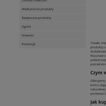
Limited Collection
Wielkanocne produkty
Świąteczne produkty
Ogród
Nowości
Trwałe, mię
Promocje
produkty s
dodatkowo 
Kluczowe z
poliestrowy
pościeli do 
Czym w
Oferujemy
końcu dają
naturalnej
ponieważ b
Jak ku