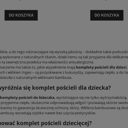
DO KOSZYKA
DO KOSZYKA
kkie, a do tego odznaczające się wysoką jakością – dokładnie takie poduszki
ą wykonane z naturalnych tkanin, dzięki temu są tak przyjazne dla delikat
ta zewnętrzna powłoka ma właściwości antyalergiczne.
naczenie ma także to, jakie wypełnienie mają
komplety pościeli dla dzieci
ch i włókien Ingeo – są pozyskiwane z kukurydzy, zapewniają ciepło, a do te
łóżeczka
z naturalnymi włóknami bambusa.
yróżnia się komplet pościeli dla dziecka?
komplety pościeli do łóżeczka
, wyróżniające się nie tylko wytrzymałości
 przyjemne ciepło, skutecznie odprowadzają wilgoć i pozwalają skórze swo
 tkaniny to gwarancja skutecznej ochrony skóry. Włókna bambusowe są dosk
ambusy wzrastają szybko nawet bez użycia pestycydów.
pować komplet pościeli dziecięcej?