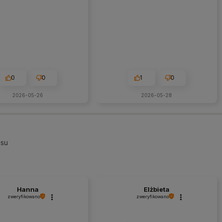
0
0
1
0
2026-05-26
2026-05-28
esu
Hanna
Elżbieta
zweryfikowano
zweryfikowano