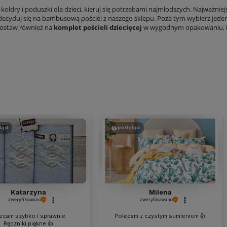
kołdry i poduszki dla dzieci, kieruj się potrzebami najmłodszych. Najważniej
ecyduj się na bambusową pościel z naszego sklepu. Poza tym wybierz jeden
Postaw również na
komplet pościeli dziecięcej
w wygodnym opakowaniu, bo 
ląd
podgląd
Katarzyna
Milena
zweryfikowano
zweryfikowano
ecam szybko i sprawnie.
Polecam z czystym sumieniem 👍️
Ręczniki piękne 👍️