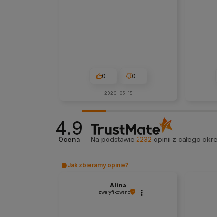
0
0
2026-05-15
4.9
Ocena
Na podstawie
2232
opinii
z całego okr
Jak zbieramy opinie?
Alina
zweryfikowano