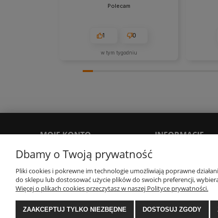
Polecam
1
0
w tym tygodniu
MOJE KONTO
INFORMACJE
Dbamy o Twoją prywatność
Twoje zamówienia
Polityka prywatności
Pliki cookies i pokrewne im technologie umożliwiają poprawne działa
Ustawienia konta
Regulamin
do sklepu lub dostosować użycie plików do swoich preferencji, wybiera
Więcej o plikach cookies przeczytasz w naszej Polityce prywatności.
Zwroty i reklamacje
ZAAKCEPTUJ TYLKO NIEZBĘDNE
DOSTOSUJ ZGODY