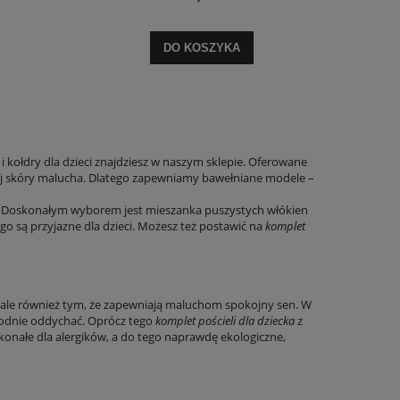
DO KOSZYKA
 i kołdry dla dzieci znajdziesz w naszym sklepie. Oferowane
nej skóry malucha. Dlatego zapewniamy bawełniane modele –
. Doskonałym wyborem jest mieszanka puszystych włókien
go są przyjazne dla dzieci. Możesz też postawić na
komplet
ą, ale również tym, że zapewniają maluchom spokojny sen. W
bodnie oddychać. Oprócz tego
komplet pościeli dla dziecka
z
onałe dla alergików, a do tego naprawdę ekologiczne,