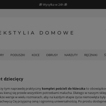
🎁 Wysyłka w 24h 🎁
DRY
PODUSZKI
KOCE
OBRUSY
NARZUTY
RĘCZNIKI
t dziecięcy
przy tym naprawdę praktyczny
komplet pościeli do łóżeczka
to obowiązkowy
wu kieruj się przede wszystkim potrzebami malucha. Dlatego w naszym sklep
akże wersje w wielu rozmiarach, aby na każdym etapie życia niemowlęta były
achwycą Cię przyjazną ceną i ogromną uniwersalnością. Po prostu dostępne