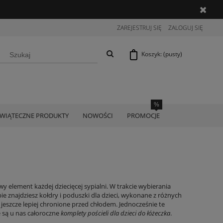
ZAREJESTRUJ SIĘ
ZALOGUJ SIĘ
Koszyk:
(pusty)
ŚWIĄTECZNE PRODUKTY
NOWOŚCI
PROMOCJE
 element każdej dziecięcej sypialni. W trakcie wybierania
ie znajdziesz
kołdry i poduszki
dla dzieci, wykonane z różnych
 jeszcze lepiej chronione przed chłodem. Jednocześnie te
 są u nas całoroczne
komplety pościeli dla dzieci do łóżeczka
.