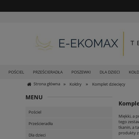
POŚCIEL
PRZEŚCIERADŁA
POSZEWKI
DLA DZIECI
KOŁ
»
»
Strona główna
Kołdry
Komplet dziecięcy
MENU
Komple
Pościel
Miękki, a 
tego zesta
Prześcieradła
tkanin, a t
produkty z
Dla dzieci