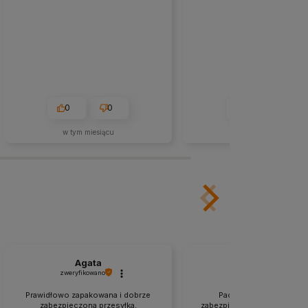
0
0
0
0
w tym miesiącu
2026-05-18
Agata
Katarzyna
zweryfikowano
zweryfikowano
Prawidłowo zapakowana i dobrze
Paczka była odpowiedn
zabezpieczona przesyłka,
zabezpieczona. Szybko, spr