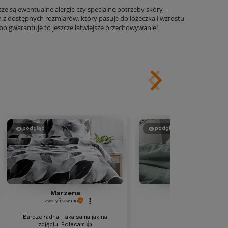
sze są ewentualne alergie czy specjalne potrzeby skóry –
 z dostępnych rozmiarów, który pasuje do łóżeczka i wzrostu
gwarantuje to jeszcze łatwiejsze przechowywanie!
podgląd
podgląd
Marzena
Monika
zweryfikowano
zweryfikowano
Bardzo ładna. Taka sama jak na
Rewelacja !Polecam!
zdjęciu. Polecam 👍️