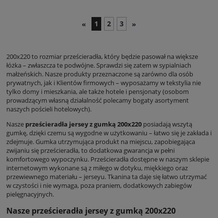
1
2
3
«
»
200x220 to rozmiar prześcieradła, który będzie pasował na większe
łóżka – zwłaszcza te podwójne. Sprawdzi się zatem w sypialniach
małżeńskich. Nasze produkty przeznaczone są zarówno dla osób
prywatnych, jak i Klientów firmowych – wyposażamy w tekstylia nie
tylko domy i mieszkania, ale także hotele i pensjonaty (osobom
prowadzącym własną działalność polecamy bogaty asortyment
naszych pościeli hotelowych).
Nasze
prześcieradła jersey z gumką 200x220
posiadają wszytą
gumkę, dzięki czemu są wygodne w użytkowaniu – łatwo się je zakłada i
zdejmuje. Gumka utrzymująca produkt na miejscu, zapobiegająca
zwijaniu się prześcieradła, to dodatkowa gwarancja w pełni
komfortowego wypoczynku. Prześcieradła dostępne w naszym sklepie
internetowym wykonane są z miłego w dotyku, miękkiego oraz
przewiewnego materiału – jerseyu. Tkanina ta daje się łatwo utrzymać
w czystości i nie wymaga, poza praniem, dodatkowych zabiegów
pielęgnacyjnych.
Nasze prześcieradła jersey z gumką 200x220