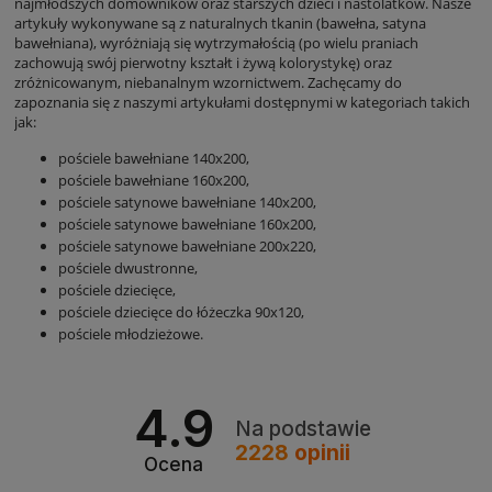
najmłodszych domowników oraz starszych dzieci i nastolatków. Nasze
artykuły wykonywane są z naturalnych tkanin (bawełna, satyna
bawełniana), wyróżniają się wytrzymałością (po wielu praniach
zachowują swój pierwotny kształt i żywą kolorystykę) oraz
zróżnicowanym, niebanalnym wzornictwem. Zachęcamy do
zapoznania się z naszymi artykułami dostępnymi w kategoriach takich
jak:
pościele bawełniane 140x200
,
pościele bawełniane 160x200
,
pościele satynowe bawełniane 140x200
,
pościele satynowe bawełniane 160x200
,
pościele satynowe bawełniane 200x220
,
pościele dwustronne
,
pościele dziecięce
,
pościele dziecięce do łóżeczka 90x120
,
pościele młodzieżowe
.
4.9
Na podstawie
2228
opinii
Ocena