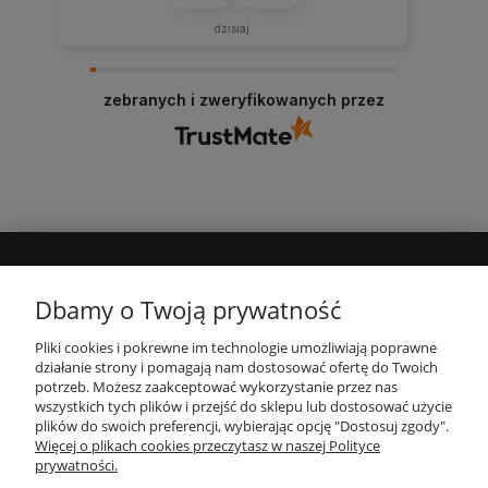
dzisiaj
zebranych i zweryfikowanych przez
MOJE KONTO
Dbamy o Twoją prywatność
Pliki cookies i pokrewne im technologie umożliwiają poprawne
INFORMACJE
działanie strony i pomagają nam dostosować ofertę do Twoich
potrzeb. Możesz zaakceptować wykorzystanie przez nas
wszystkich tych plików i przejść do sklepu lub dostosować użycie
PŁATNOŚCI I DOSTAWA
plików do swoich preferencji, wybierając opcję "Dostosuj zgody".
Więcej o plikach cookies przeczytasz w naszej Polityce
prywatności.