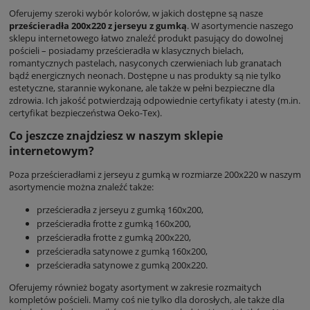
Oferujemy szeroki wybór kolorów, w jakich dostępne są nasze
prześcieradła 200x220 z jerseyu z gumką
. W asortymencie naszego
sklepu internetowego łatwo znaleźć produkt pasujący do dowolnej
pościeli – posiadamy prześcieradła w klasycznych bielach,
romantycznych pastelach, nasyconych czerwieniach lub granatach
bądź energicznych neonach. Dostępne u nas produkty są nie tylko
estetyczne, starannie wykonane, ale także w pełni bezpieczne dla
zdrowia. Ich jakość potwierdzają odpowiednie certyfikaty i atesty (m.in.
certyfikat bezpieczeństwa Oeko-Tex).
Co jeszcze znajdziesz w naszym sklepie
internetowym?
Poza prześcieradłami z jerseyu z gumką w rozmiarze 200x220 w naszym
asortymencie można znaleźć także:
prześcieradła z jerseyu z gumką 160x200
,
prześcieradła frotte z gumką 160x200
,
prześcieradła frotte z gumką 200x220
,
prześcieradła satynowe z gumką 160x200
,
prześcieradła satynowe z gumką 200x220
.
Oferujemy również bogaty asortyment w zakresie rozmaitych
kompletów pościeli. Mamy coś nie tylko dla dorosłych, ale także dla