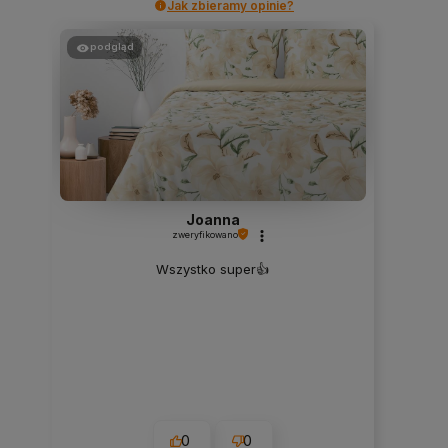
Jak zbieramy opinie?
podgląd
Joanna
zweryfikowano
Wszystko super👍️
0
0