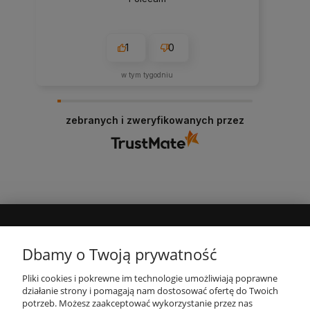
1
0
w tym tygodniu
zebranych i zweryfikowanych przez
MOJE KONTO
Dbamy o Twoją prywatność
Pliki cookies i pokrewne im technologie umożliwiają poprawne
INFORMACJE
działanie strony i pomagają nam dostosować ofertę do Twoich
potrzeb. Możesz zaakceptować wykorzystanie przez nas