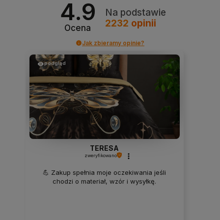
4.9
Na podstawie
2232
opinii
Ocena
Jak zbieramy opinie?
podgląd
TERESA
zweryfikowano
💪 Zakup spełnia moje oczekiwania jeśli
chodzi o materiał, wzór i wysyłkę.