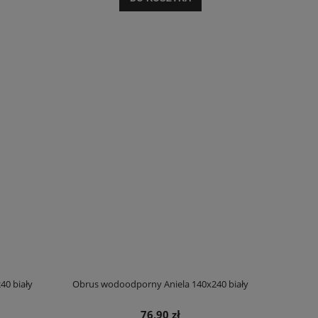
12,90 zł
91,9
Cena regularna:
15,90 zł
Cena regula
Najniższa cena:
15,90 zł
Najniższa c
DO KOSZYKA
DO KO
40 biały
Obrus wodoodporny Aniela 140x240 biały
76,90 zł