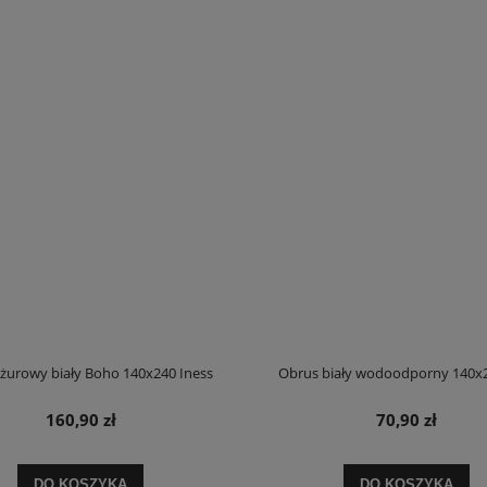
żurowy biały Boho 140x240 Iness
Obrus biały wodoodporny 140x2
160,90 zł
70,90 zł
ścieli dwustronnej 200x220 w
Komplet pościeli dwustronnej niebieski
czerwone kwiaty
200x220 w kwiaty
DO KOSZYKA
DO KOSZYKA