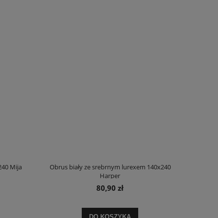
40 Mija
Obrus biały ze srebrnym lurexem 140x240
Harper
80,90 zł
ej
Ręcznik bawełniany granatowy Ewy Minge
Komplet pościeli dwust
30x50 Gaja
kwi
DO KOSZYKA