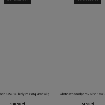
101,90 zł
101,90 zł
na regularna:
121,90 zł
Cena regularna:
121,90 zł
jniższa cena:
121,90 zł
Najniższa cena:
121,90 zł
DO KOSZYKA
DO KOSZYKA
ele 145x240 biały ze złotą lamówką
Obrus wodoodporny Alisa 140x2
130,90 zł
74,90 zł