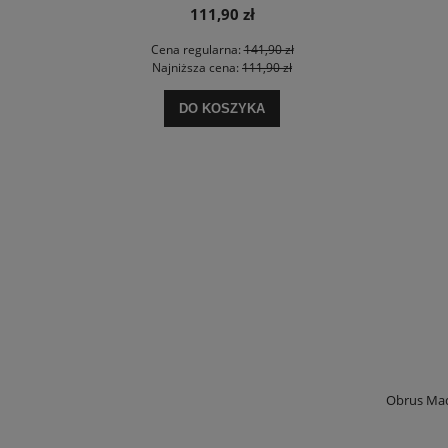
170,00 zł
 zł
Cena regularna:
200,00 zł
Ce
 zł
Najniższa cena:
170,00 zł
Na
DO KOSZYKA
Obrus Mad