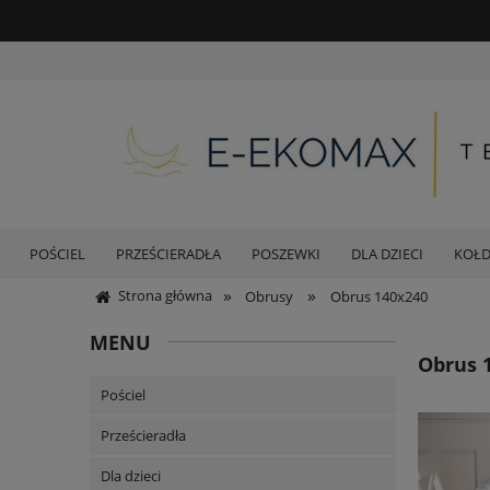
POŚCIEL
PRZEŚCIERADŁA
POSZEWKI
DLA DZIECI
KOŁ
»
»
Strona główna
Obrusy
Obrus 140x240
MENU
Obrus 
Pościel
Prześcieradła
Dla dzieci