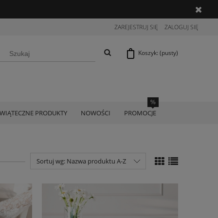
ZAREJESTRUJ SIĘ
ZALOGUJ SIĘ
Koszyk:
(pusty)
ŚWIĄTECZNE PRODUKTY
NOWOŚCI
PROMOCJE
Sortuj wg:
Nazwa produktu A-Z