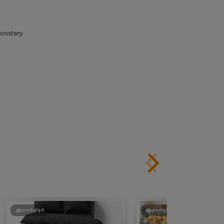
Monstery
podgląd
podgląd