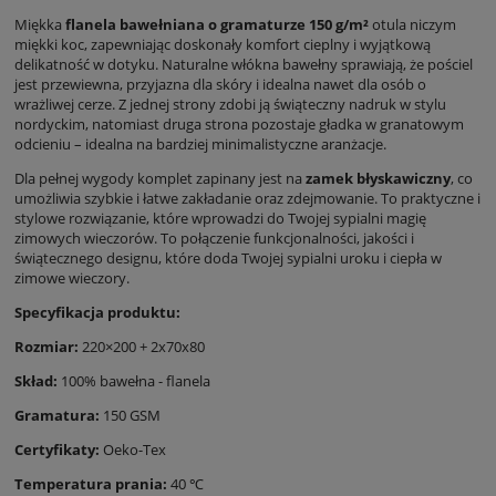
Miękka
flanela bawełniana o gramaturze 150 g/m²
otula niczym
miękki koc, zapewniając doskonały komfort cieplny i wyjątkową
delikatność w dotyku. Naturalne włókna bawełny sprawiają, że pościel
jest przewiewna, przyjazna dla skóry i idealna nawet dla osób o
wrażliwej cerze. Z jednej strony zdobi ją świąteczny nadruk w stylu
nordyckim, natomiast druga strona pozostaje gładka w granatowym
odcieniu – idealna na bardziej minimalistyczne aranżacje.
Dla pełnej wygody komplet zapinany jest na
zamek błyskawiczny
, co
umożliwia szybkie i łatwe zakładanie oraz zdejmowanie. To praktyczne i
stylowe rozwiązanie, które wprowadzi do Twojej sypialni magię
zimowych wieczorów. To połączenie funkcjonalności, jakości i
świątecznego designu, które doda Twojej sypialni uroku i ciepła w
zimowe wieczory.
Specyfikacja produktu:
Rozmiar:
220×200 + 2x70x80
Skład:
100% bawełna - flanela
Gramatura:
150 GSM
Certyfikaty:
Oeko-Tex
Temperatura prania:
40 ℃