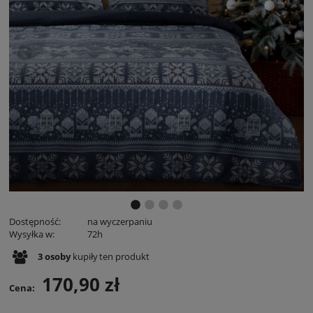
Dostępność:
na wyczerpaniu
Wysyłka w:
72h
3
osoby
kupiły
ten produkt
170,90 zł
Cena: