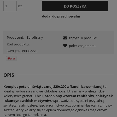
szt.
DO KOSZYKA
dodaj do przechowalni
Producent:
Eurofirany
zapytaj o produkt
Kod produktu:
poleć znajomemu
SW/FJORD/POS/220
OPIS
Komplet pościeli świątecznej 220x200 z flaneli bawełnianej
to
idealny wybór na zimowe, chłodne noce. Utrzymany w eleganckiej
kolorystyce granatu i bieli,
ozdobiony wzorem reniferów, śnieżynek
i skandynawskich motywów
, wprowadza do sypialni przytulną,
świąteczną atmosferę. Jego wzornictwo przypomina klasyczny zimowy
sweter, który kojarzy się z ciepłem domowego ogniska i magicznym
czasem Bożego Narodzenia.