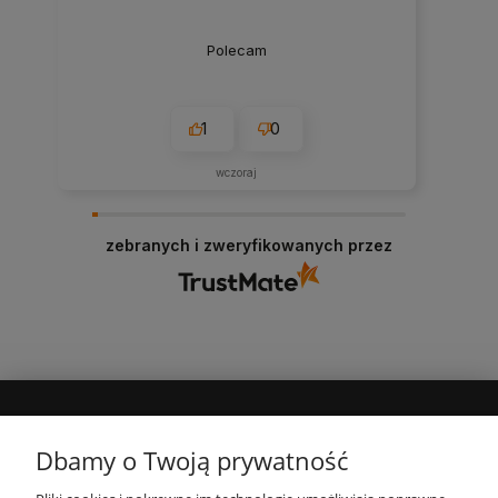
Polecam
1
0
wczoraj
zebranych i zweryfikowanych przez
MOJE KONTO
Dbamy o Twoją prywatność