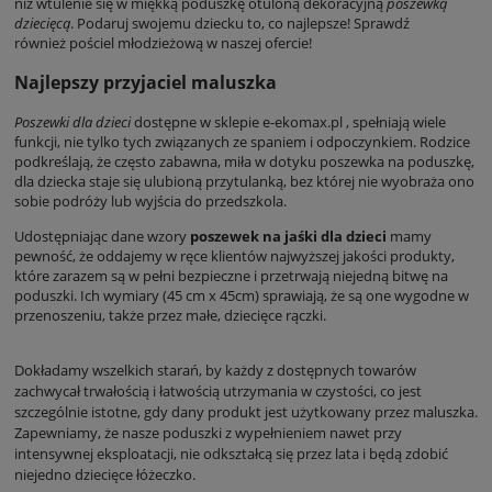
niż wtulenie się w miękką poduszkę otuloną dekoracyjną
poszewką
dziecięcą
. Podaruj swojemu dziecku to, co najlepsze! Sprawdź
również
pościel młodzieżową
w naszej ofercie!
Najlepszy przyjaciel maluszka
Poszewki dla dzieci
dostępne w sklepie e-ekomax.pl , spełniają wiele
funkcji, nie tylko tych związanych ze spaniem i odpoczynkiem. Rodzice
podkreślają, że często zabawna, miła w dotyku poszewka na poduszkę,
dla dziecka staje się ulubioną przytulanką, bez której nie wyobraża ono
sobie podróży lub wyjścia do przedszkola.
Udostępniając dane wzory
poszewek na jaśki dla dzieci
mamy
pewność, że oddajemy w ręce klientów najwyższej jakości produkty,
które zarazem są w pełni bezpieczne i przetrwają niejedną bitwę na
poduszki. Ich wymiary (45 cm x 45cm) sprawiają, że są one wygodne w
przenoszeniu, także przez małe, dziecięce rączki.
Dokładamy wszelkich starań, by każdy z dostępnych towarów
zachwycał trwałością i łatwością utrzymania w czystości, co jest
szczególnie istotne, gdy dany produkt jest użytkowany przez maluszka.
Zapewniamy, że nasze poduszki z wypełnieniem nawet przy
intensywnej eksploatacji, nie odkształcą się przez lata i będą zdobić
niejedno dziecięce łóżeczko.