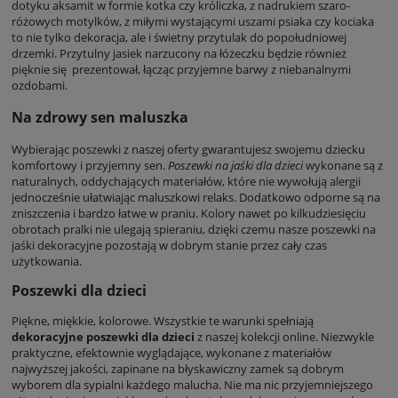
dotyku aksamit w formie kotka czy króliczka, z nadrukiem szaro-
różowych motylków, z miłymi wystającymi uszami psiaka czy kociaka
to nie tylko dekoracja, ale i świetny przytulak do popołudniowej
drzemki. Przytulny jasiek narzucony na łóżeczku będzie również
pięknie się prezentował, łącząc przyjemne barwy z niebanalnymi
ozdobami.
Na zdrowy sen maluszka
Wybierając poszewki z naszej oferty gwarantujesz swojemu dziecku
komfortowy i przyjemny sen.
Poszewki na jaśki dla dzieci
wykonane są z
naturalnych, oddychających materiałów, które nie wywołują alergii
jednocześnie ułatwiając maluszkowi relaks. Dodatkowo odporne są na
zniszczenia i bardzo łatwe w praniu. Kolory nawet po kilkudziesięciu
obrotach pralki nie ulegają spieraniu, dzięki czemu nasze poszewki na
jaśki dekoracyjne pozostają w dobrym stanie przez cały czas
użytkowania.
Poszewki dla dzieci
Piękne, miękkie, kolorowe. Wszystkie te warunki spełniają
dekoracyjne poszewki dla dzieci
z naszej kolekcji online. Niezwykle
praktyczne, efektownie wyglądające, wykonane z materiałów
najwyższej jakości, zapinane na błyskawiczny zamek są dobrym
wyborem dla sypialni każdego malucha. Nie ma nic przyjemniejszego