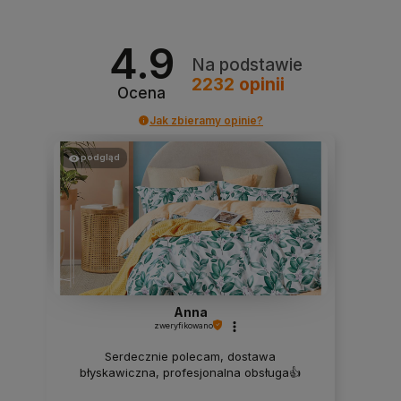
4.9
Na podstawie
2232
opinii
Ocena
Jak zbieramy opinie?
podgląd
Anna
zweryfikowano
Serdecznie polecam, dostawa
błyskawiczna, profesjonalna obsługa👍️