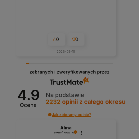
0
0
2026-05-15
zebranych i zweryfikowanych przez
4.9
Na podstawie
2232
opinii
z całego okresu
Ocena
Jak zbieramy opinie?
Alina
zweryfikowano