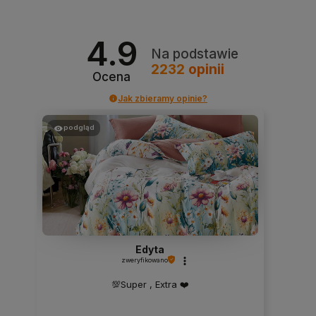
4.9
Na podstawie
2232
opinii
Ocena
Jak zbieramy opinie?
podgląd
Edyta
zweryfikowano
💯Super , Extra ❤️