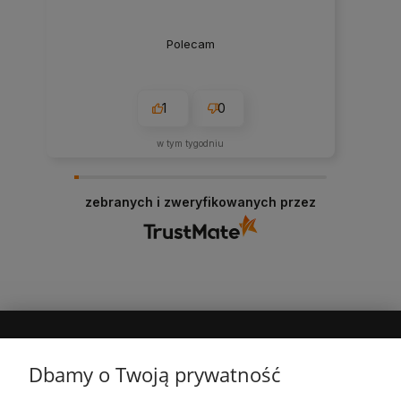
Polecam
1
0
w tym tygodniu
zebranych i zweryfikowanych przez
MOJE KONTO
Dbamy o Twoją prywatność