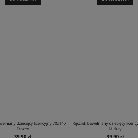
jniższa cena:
115,90 zł
Najniższa cena:
20,90 zł
DO KOSZYKA
DO KOSZYKA
wełniany dziecięcy licencyjny 70x140
Ręcznik bawełniany dziecięcy licenc
Frozen
Mickey
39,90 zł
39,90 zł