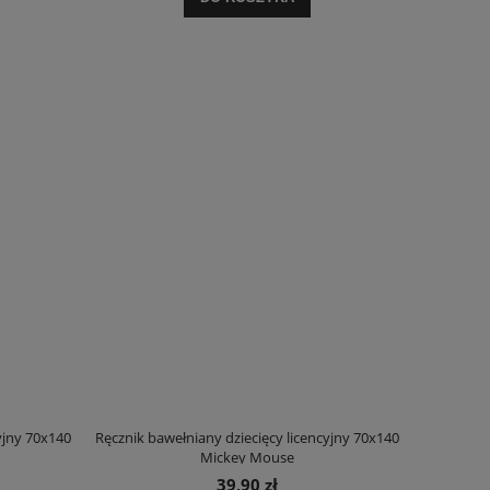
Najniższa cena:
170,00 zł
Najniższa ce
DO KOSZYKA
DO KO
yjny 70x140
Ręcznik bawełniany dziecięcy licencyjny 70x140
Mickey Mouse
39,90 zł