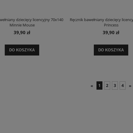
wełniany dziecięcy licencyjny 70x140
Ręcznik bawełniany dziecięcy licenc
Minnie Mouse
Princess
39,90 zł
39,90 zł
DO KOSZYKA
DO KOSZYKA
1
2
3
4
«
»