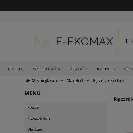
POŚCIEL
PRZEŚCIERADŁA
POSZEWKI
DLA DZIECI
KOŁ
»
»
Strona główna
Dla dzieci
Ręczniki dziecięce
MENU
Ręcznik
Pościel
Prześcieradła
Dla dzieci