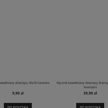
awełniany dziecięcy 30x50 Sarenka
Ręcznik bawełniany dziecięcy licenc
Avengers
eli z bawełny satynowej 220x200
Poszewka dekoracyjna velvet Blink 45x
Dulce
czerwona
9,90 zł
39,90 zł
115,90 zł
17,90 zł
na regularna:
145,90 zł
Cena regularna:
20,90 zł
DO KOSZYKA
DO KOSZYKA