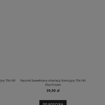
yjny 70x140
Ręcznik bawełniany dziecięcy licencyjny 70x140
Elsa Frozen
45
Pościel hiszpańska bawełniana 220x200 Adela
Komplet pościeli z baw
Mons
39,90 zł
170,00 zł
130,
Cena regularna:
200,00 zł
Cena regula
DO KOSZYKA