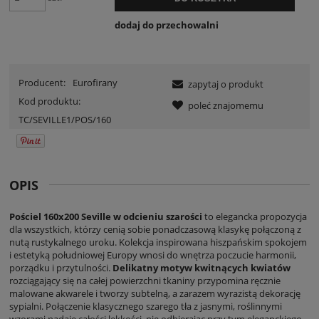
dodaj do przechowalni
Producent:
Eurofirany
zapytaj o produkt
Kod produktu:
poleć znajomemu
TC/SEVILLE1/POS/160
OPIS
Pościel 160x200 Seville w odcieniu szarości
to elegancka propozycja
dla wszystkich, którzy cenią sobie ponadczasową klasykę połączoną z
nutą rustykalnego uroku. Kolekcja inspirowana hiszpańskim spokojem
i estetyką południowej Europy wnosi do wnętrza poczucie harmonii,
porządku i przytulności.
Delikatny motyw kwitnących kwiatów
rozciągający się na całej powierzchni tkaniny przypomina ręcznie
malowane akwarele i tworzy subtelną, a zarazem wyrazistą dekorację
sypialni. Połączenie klasycznego szarego tła z jasnymi, roślinnymi
wzorami nadaje całości lekkości, nie odbierając przy tym eleganckiego