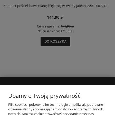
Komplet pościeli bawełnianej błękitnej w kwiaty jabłoni 220x200 Sara
141,90 zł
Cena regularna:
171,90 zł
Najniższa cena:
171,90 zł
DO KOSZYKA
MOJE KONTO
Dbamy o Twoją prywatność
Pliki cookies i pokrewne im technologie umożliwiają poprawne
INFORMACJE
działanie strony i pomagają nam dostosować ofertę do Twoich
potrzeb. Możesz zaakceptować wykorzystanie przez nas