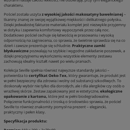
charakteru.
Pościel została uszyta
z wysokiej jakości makosatyny bawełnianej
–
tkaniny znanej ze swojej wyjątkowej miękkości i delikatnego połysku.
Dzięki jedwabistej fakturze materiału komplet jest niezwykle przyjemny
w dotyku i zapewnia komfortowy wypoczynek przez całą noc.
Dodatkowo pościel cechuje się łatwością w prasowaniu i wysoką
odpornością na zagniecenia, co sprawia, że świetnie sprawdza się na co
dzień i zawsze prezentuje się schludnie.
Praktyczne zamki
błyskawiczne
pozwalają na szybkie i wygodne zakładanie poszewek, a
dzięki precyzyjnemu wykończeniu wszystkie elementy zestawu
zachowują idealny kształt nawet po wielu praniach.
Kolekcja Seville spełnia również najwyższe standardy jakości –
potwierdza to
certyfikat Oeko-Tex,
który gwarantuje, że produkt jest
w pełni bezpieczny dla zdrowia i wolny od substancji szkodliwych. To
doskonały wybór nie tylko dla dorosłych, ale i dla alergików czy osób o
wrażliwej skórze. Zestaw zapakowany jest w estetyczne,
ekologiczne
opakowanie z kartonu,
które jest w pełni biodegradowalne.
Połączenie funkcjonalności z troską o środowisko sprawia, że pościel
Seville to również znakomity pomysł na prezent – elegancki,
praktyczny i pełen klasy.
Specyfikacja produktu:
Rozmiar:
160 × 200 + 2×70x80