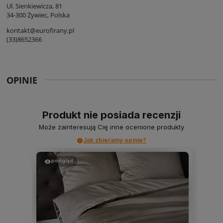
Ul. Sienkiewicza, 81
34-300 Żywiec, Polska
kontakt@eurofirany.pl
(33)8652366
OPINIE
Produkt nie posiada recenzji
Może zainteresują Cię inne ocenione produkty
Jak zbieramy opinie?
podgląd