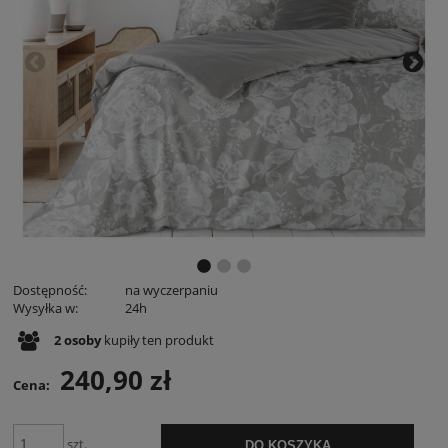
Dostępność:
na wyczerpaniu
Wysyłka w:
24h
2
osoby
kupiły
ten produkt
240,90 zł
Cena:
szt.
DO KOSZYKA