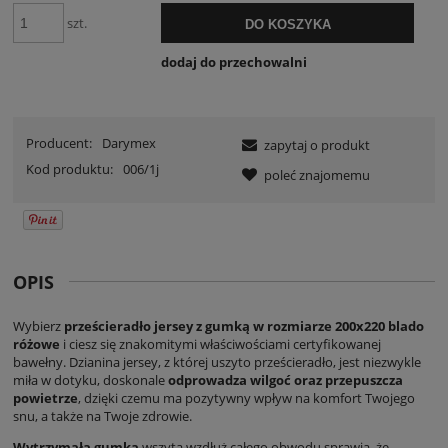
szt.
DO KOSZYKA
dodaj do przechowalni
Producent:
Darymex
zapytaj o produkt
Kod produktu:
006/1j
poleć znajomemu
OPIS
Wybierz
prześcieradło jersey z gumką w rozmiarze 200x220
blado
różowe
i ciesz się znakomitymi właściwościami certyfikowanej
bawełny. Dzianina jersey, z której uszyto prześcieradło, jest niezwykle
miła w dotyku, doskonale
odprowadza wilgoć oraz przepuszcza
powietrze
, dzięki czemu ma pozytywny wpływ na komfort Twojego
snu, a także na Twoje zdrowie.
Wytrzymała gumka
wszyta wzdłuż całego obwodu sprawia, że