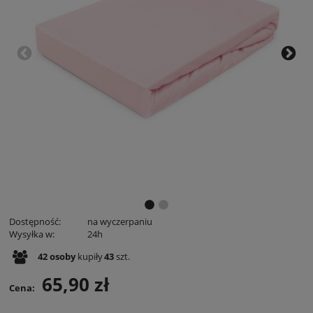
Dostępność:
na wyczerpaniu
Wysyłka w:
24h
42
osoby
kupiły
43
szt.
65,90 zł
Cena: