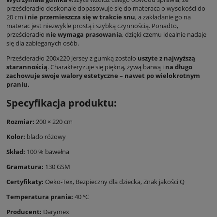
prześcieradło doskonale dopasowuje się do materaca o wysokości do
20 cm i
nie przemieszcza się w trakcie snu
, a zakładanie go na
materac jest niezwykle prostą i szybką czynnością. Ponadto,
prześcieradło
nie wymaga prasowania
, dzięki czemu idealnie nadaje
się dla zabieganych osób.
Prześcieradło 200x220 jersey z gumką zostało
uszyte z najwyższą
starannością
. Charakteryzuje się piękną, żywą barwą i
na długo
zachowuje swoje walory estetyczne – nawet po wielokrotnym
praniu.
Specyfikacja produktu:
Rozmiar:
200 × 220 cm
Kolor:
blado różowy
Skład:
100 % bawełna
Gramatura:
130 GSM
Certyfikaty:
Oeko-Tex, Bezpieczny dla dziecka,
Znak jakości Q
Temperatura prania:
40 ℃
Producent:
Darymex