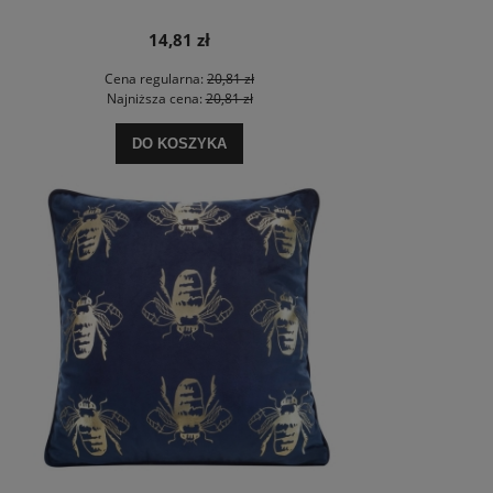
14,81 zł
Cena regularna:
20,81 zł
Najniższa cena:
20,81 zł
DO KOSZYKA