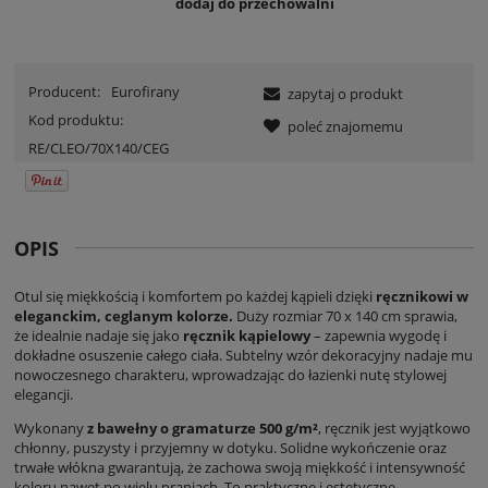
dodaj do przechowalni
Producent:
Eurofirany
zapytaj o produkt
Kod produktu:
poleć znajomemu
RE/CLEO/70X140/CEG
OPIS
Otul się miękkością i komfortem po każdej kąpieli dzięki
ręcznikowi w
eleganckim, ceglanym kolorze.
Duży rozmiar 70 x 140 cm sprawia,
że idealnie nadaje się jako
ręcznik kąpielowy
– zapewnia wygodę i
dokładne osuszenie całego ciała. Subtelny wzór dekoracyjny nadaje mu
nowoczesnego charakteru, wprowadzając do łazienki nutę stylowej
elegancji.
Wykonany
z bawełny o gramaturze 500 g/m²
, ręcznik jest wyjątkowo
chłonny, puszysty i przyjemny w dotyku. Solidne wykończenie oraz
trwałe włókna gwarantują, że zachowa swoją miękkość i intensywność
koloru nawet po wielu praniach. To praktyczne i estetyczne