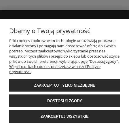
MOJE KONTO
Dbamy o Twoją prywatność
Pliki cookies i pokrewne im technologie umożliwiają poprawne
INFORMACJE
działanie strony i pomagają nam dostosować ofertę do Twoich
potrzeb. Możesz zaakceptować wykorzystanie przez nas
wszystkich tych plików i przejść do sklepu lub dostosować użycie
PŁATNOŚCI I DOSTAWA
plików do swoich preferencji, wybierając opcję "Dostosuj zgody".
Więcej o plikach cookies przeczytasz w naszej Polityce
prywatności.
O NAS
ZAAKCEPTUJ TYLKO NIEZBĘDNE
POPULARNE KATEGORIE
DOSTOSUJ ZGODY
E-Ekomax - sklep z pościelą
| NIP: 5512362499, REGON: 356817076 | ul.
ZAAKCEPTUJ WSZYSTKIE
Krakowska 201, 34-124 Klecza Dolna, woj. małopolskie | e-mail:
obsluga@e-
ekomax.pl
| telefon:
507 086 377