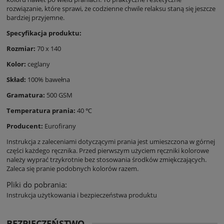
rozwiązanie, które sprawi, że codzienne chwile relaksu staną się jeszcze
bardziej przyjemne.
Specyfikacja produktu:
Rozmiar:
70 x 140
Kolor:
ceglany
Skład:
100% bawełna
Gramatura:
500 GSM
Temperatura prania:
40 ℃
Producent:
Eurofirany
Instrukcja z zaleceniami dotyczącymi prania jest umieszczona w górnej
części każdego ręcznika. Przed pierwszym użyciem ręczniki kolorowe
należy wyprać trzykrotnie bez stosowania środków zmiękczających.
Zaleca się pranie podobnych kolorów razem.
Pliki do pobrania:
Instrukcja użytkowania i bezpieczeństwa produktu
BEZPIECZEŃSTWO