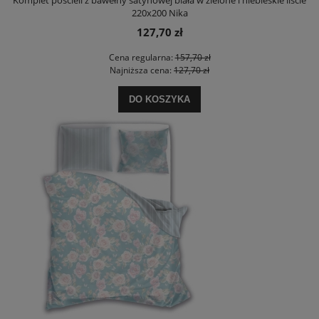
Komplet pościeli z bawełny satynowej biała w zielone i niebieskie liście
220x200 Nika
127,70 zł
Cena regularna:
157,70 zł
Najniższa cena:
127,70 zł
DO KOSZYKA