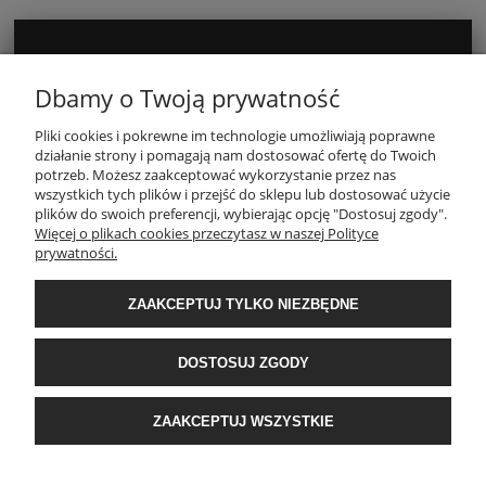
MOJE KONTO
Dbamy o Twoją prywatność
Pliki cookies i pokrewne im technologie umożliwiają poprawne
INFORMACJE
działanie strony i pomagają nam dostosować ofertę do Twoich
potrzeb. Możesz zaakceptować wykorzystanie przez nas
wszystkich tych plików i przejść do sklepu lub dostosować użycie
PŁATNOŚCI I DOSTAWA
plików do swoich preferencji, wybierając opcję "Dostosuj zgody".
Więcej o plikach cookies przeczytasz w naszej Polityce
prywatności.
O NAS
ZAAKCEPTUJ TYLKO NIEZBĘDNE
POPULARNE KATEGORIE
DOSTOSUJ ZGODY
E-Ekomax - sklep z pościelą
| NIP: 5512362499, REGON: 356817076 | ul.
ZAAKCEPTUJ WSZYSTKIE
Krakowska 201, 34-124 Klecza Dolna, woj. małopolskie | e-mail:
obsluga@e-
ekomax.pl
| telefon:
507 086 377
POKAŻ PEŁNĄ WERSJĘ STRONY