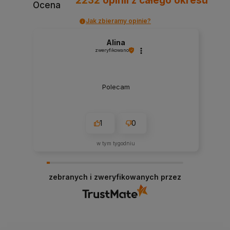
2232
opinii
z całego okresu
Ocena
Jak zbieramy opinie?
Alina
zweryfikowano
Polecam
1
0
w tym tygodniu
zebranych i zweryfikowanych przez