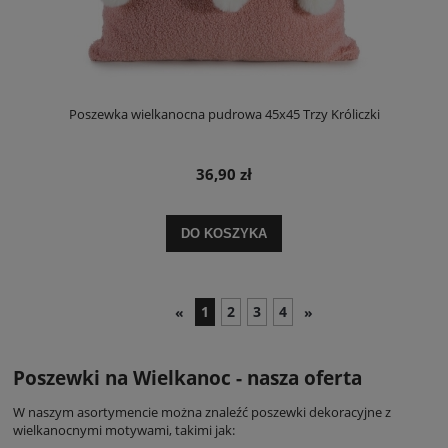
Poszewka wielkanocna pudrowa 45x45 Trzy Króliczki
36,90 zł
DO KOSZYKA
1
2
3
4
«
»
Poszewki na Wielkanoc - nasza oferta
W naszym asortymencie można znaleźć poszewki dekoracyjne z
wielkanocnymi motywami, takimi jak: