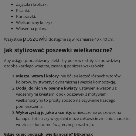
Zajączki i króliczki,
Pisanki,
Kurczaczki,
Wielkanocny koszyk,
Wiosenna polana.
poszewki
Wszystkie
dostępne są w rozmiarze 40 x 40 cm.
Jak stylizować poszewki wielkanocne?
Aby osiągnąć oczekiwany efekt i by poszewki stały się prawdziwą
ozdobą każdego wnętrza, zastosuj poniższe wskazówki:
Mieszaj wzory i kolory
: nie bój się łączyć różnych wzorów i
kolorów, by stworzyć dynamiczną i wesołą kompozycję.
Dodaj do nich wiosenne kwiaty
: ustawienie wazonu z
wiosennymi kwiatami obok poszewek z motywami
wielkanocnymi to prosty sposób na ożywienie każdego
pomieszczenia.
Wykorzystaj je jako akcenty
: umieszczenie poszewek na
kanapie, fotelu czy w sypialni może całkowicie zmienić charakter
wnętrza i dodać mu świątecznego nastroju.
Gdzie kupić poduszki wielkanocne? E-Ekomax