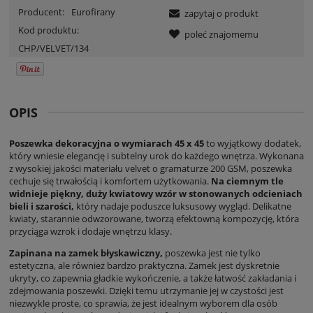
Producent:
Eurofirany
zapytaj o produkt
Kod produktu:
poleć znajomemu
CHP/VELVET/134
OPIS
Poszewka dekoracyjna o wymiarach 45 x 45
to wyjątkowy dodatek,
który wniesie elegancję i subtelny urok do każdego wnętrza. Wykonana
z wysokiej jakości materiału velvet o gramaturze 200 GSM, poszewka
cechuje się trwałością i komfortem użytkowania.
Na ciemnym tle
widnieje piękny, duży kwiatowy wzór w stonowanych odcieniach
bieli i szarości,
który nadaje poduszce luksusowy wygląd. Delikatne
kwiaty, starannie odwzorowane, tworzą efektowną kompozycję, która
przyciąga wzrok i dodaje wnętrzu klasy.
Zapinana na zamek błyskawiczny,
poszewka jest nie tylko
estetyczna, ale również bardzo praktyczna. Zamek jest dyskretnie
ukryty, co zapewnia gładkie wykończenie, a także łatwość zakładania i
zdejmowania poszewki. Dzięki temu utrzymanie jej w czystości jest
niezwykle proste, co sprawia, że jest idealnym wyborem dla osób