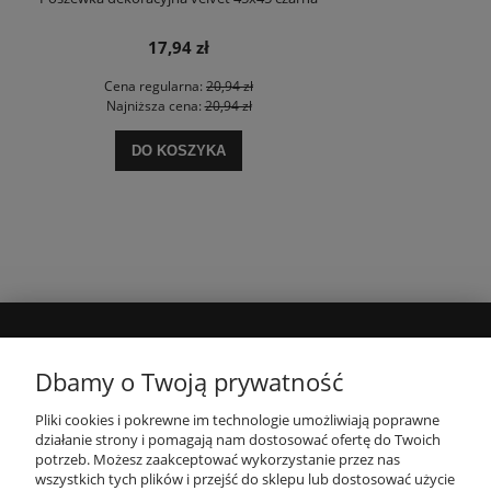
17,94 zł
Cena regularna:
20,94 zł
Najniższa cena:
20,94 zł
DO KOSZYKA
MOJE KONTO
Dbamy o Twoją prywatność
Pliki cookies i pokrewne im technologie umożliwiają poprawne
INFORMACJE
działanie strony i pomagają nam dostosować ofertę do Twoich
potrzeb. Możesz zaakceptować wykorzystanie przez nas
wszystkich tych plików i przejść do sklepu lub dostosować użycie