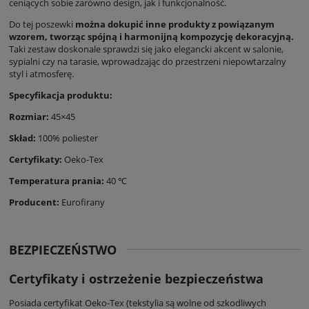
ceniących sobie zarówno design, jak i funkcjonalność.
Do tej poszewki
można dokupić inne produkty z powiązanym
wzorem, tworząc spójną i harmonijną kompozycję dekoracyjną.
Taki zestaw doskonale sprawdzi się jako elegancki akcent w salonie,
sypialni czy na tarasie, wprowadzając do przestrzeni niepowtarzalny
styl i atmosferę.
Specyfikacja produktu:
Rozmiar:
45×45
Skład:
100% poliester
Certyfikaty:
Oeko-Tex
Temperatura prania:
40 ℃
Producent:
Eurofirany
BEZPIECZEŃSTWO
Certyfikaty i ostrzeżenie bezpieczeństwa
Posiada certyfikat Oeko-Tex (tekstylia są wolne od szkodliwych