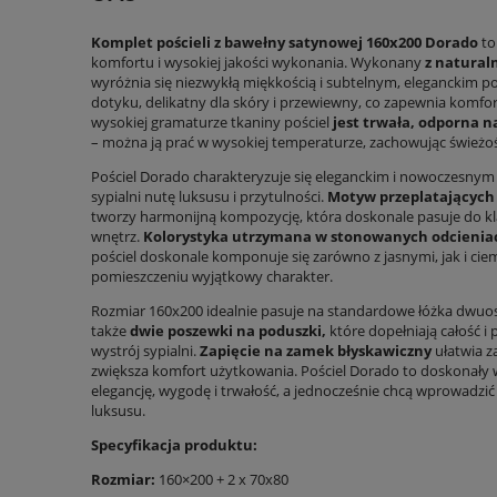
Komplet pościeli z bawełny satynowej 160x200 Dorado
to
komfortu i wysokiej jakości wykonania. Wykonany
z natural
wyróżnia się niezwykłą miękkością i subtelnym, eleganckim po
dotyku, delikatny dla skóry i przewiewny, co zapewnia komfor
wysokiej gramaturze tkaniny pościel
jest trwała, odporna n
– można ją prać w wysokiej temperaturze, zachowując świeżość
Pościel Dorado charakteryzuje się eleganckim i nowoczesny
sypialni nutę luksusu i przytulności.
Motyw przeplatających s
tworzy harmonijną kompozycję, która doskonale pasuje do kl
wnętrz.
Kolorystyka utrzymana w stonowanych odcieniach 
pościel doskonale komponuje się zarówno z jasnymi, jak i ci
pomieszczeniu wyjątkowy charakter.
Rozmiar 160x200 idealnie pasuje na standardowe łóżka dwuos
także
dwie poszewki na poduszki,
które dopełniają całość i
wystrój sypialni.
Zapięcie na zamek błyskawiczny
ułatwia z
zwiększa komfort użytkowania. Pościel Dorado to doskonały w
elegancję, wygodę i trwałość, a jednocześnie chcą wprowadzić 
luksusu.
Specyfikacja produktu:
Rozmiar:
160×200 + 2 x 70x80