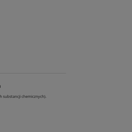
a
ch substancji chemicznych).