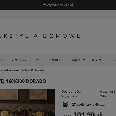
🎁 Wysyłka w 24h 🎁
DRY
PODUSZKI
KOCE
OBRUSY
NARZUTY
RĘCZNIKI
łny satynowej 160x200 Dorado
EJ 160X200 DORADO
Dostępność:
duża ilość
Wysyłka w:
24h
27
osób
kupiło
40
szt.
101,90 zł