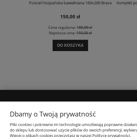
20x200 Alba
Pościel hiszpańska bawełniana 160x200 Brava
Komplet po
150,00 zł
zł
Cena regularna:
180,00 zł
ł
Najniższa cena:
150,00 zł
DO KOSZYKA
MOJE KONTO
INFORMACJE
Dbamy o Twoją prywatność
Twoje zamówienia
Polityka prywatności
Pliki cookies i pokrewne im technologie umożliwiają poprawne działa
do sklepu lub dostosować użycie plików do swoich preferencji, wybiera
Ustawienia konta
Regulamin
Więcej o plikach cookies przeczytasz w naszej Polityce prywatności.