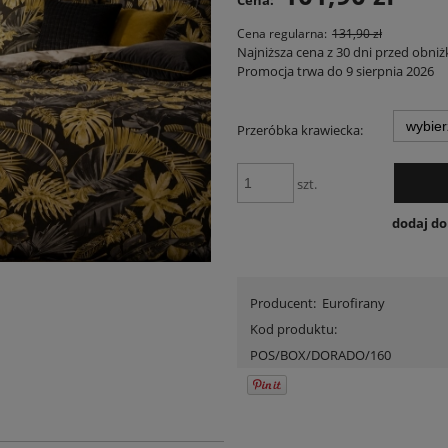
Cena:
Cena regularna:
131,90 zł
Najniższa cena z 30 dni przed obniż
Promocja trwa do 9 sierpnia 2026
Jeżeli produkt jest sprzedawany
30 dni, wyświetlana jest najniż
Przeróbka krawiecka:
momentu, kiedy produkt pojawi
sprzedaży.
szt.
dodaj d
Producent:
Eurofirany
Kod produktu:
POS/BOX/DORADO/160