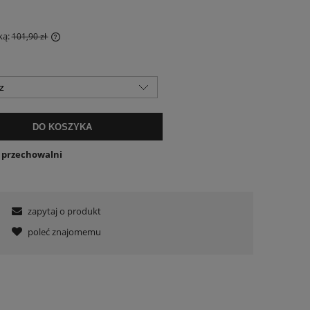
ką:
101,90 zł
 krócej niż
sza cena od
ł się w
DO KOSZYKA
o przechowalni
zapytaj o produkt
poleć znajomemu