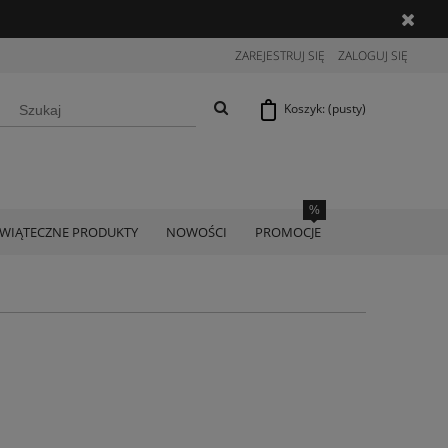
ZAREJESTRUJ SIĘ
ZALOGUJ SIĘ
Koszyk:
(pusty)
ŚWIĄTECZNE PRODUKTY
NOWOŚCI
PROMOCJE