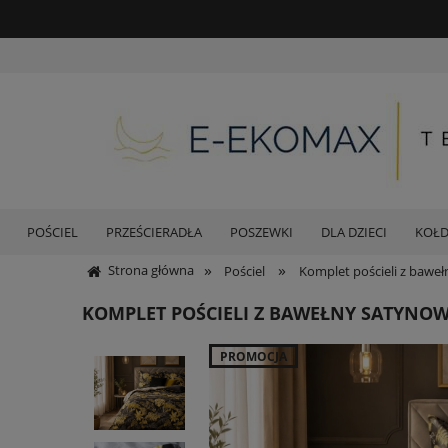
POŚCIEL
PRZEŚCIERADŁA
POSZEWKI
DLA DZIECI
KOŁ
»
»
Strona główna
Pościel
Komplet pościeli z bawe
KOMPLET POŚCIELI Z BAWEŁNY SATYNOW
PROMOCJA