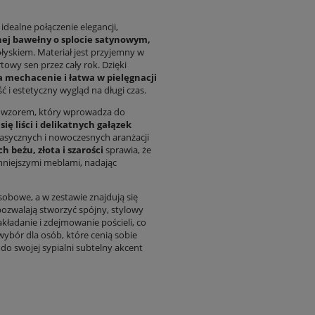
 idealne połączenie elegancji,
nej bawełny o splocie satynowym,
łyskiem. Materiał jest przyjemny w
towy sen przez cały rok. Dzięki
a mechacenie i łatwa w pielęgnacji
 i estetyczny wygląd na długi czas.
m wzorem, który wprowadza do
ię liści i delikatnych gałązek
asycznych i nowoczesnych aranżacji
beżu, złota i szarości
sprawia, że
emniejszymi meblami, nadając
obowe, a w zestawie znajdują się
 pozwalają stworzyć spójny, stylowy
akładanie i zdejmowanie pościeli, co
ybór dla osób, które cenią sobie
do swojej sypialni subtelny akcent