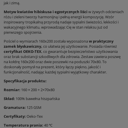
jak i zimą.
Motyw kwiatów hibiskusa i egzotycznych liści
w żywych odcieniach
różu i zieleni tworzy harmonijną i pełną energii kompozycję. Wzór
inspirowany tropikalną przyrodą nadaje sypialni świeżości, lekkości i
wakacyjnego klimatu, wprowadzając Cię w stan relaksu już od
pierwszego spojrzenia.
Pościel o wymiarach 160x200 została wyposażona
w praktyczny
zamek błyskawiczny,
co ułatwia jej użytkowanie. Posiada również
certyfikat OEKO-TEX
, co gwarantuje bezpieczeństwo użytkowania
oraz brak substancji szkodliwych dla zdrowia. Zestaw zawiera poszwę
na kołdrę 160x200 oraz dwie poszewki na poduszki 70x80. To
doskonały pomysł na prezent, który łączy piękno, jakość i
funkcjonalność, nadając każdej sypialni wyjątkowy charakter.
Specyfikacja produktu:
Rozmiar:
160 × 200 + 2×70x80
Skład:
100% bawełna hiszpańska
Gramatura:
125 GSM
Certyfikaty:
Oeko-Tex
Temperatura prania:
40 ℃