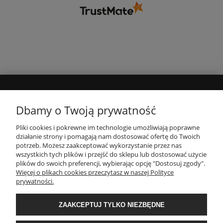
MOJE KONTO
Dbamy o Twoją prywatność
Pliki cookies i pokrewne im technologie umożliwiają poprawne
INFORMACJE
działanie strony i pomagają nam dostosować ofertę do Twoich
potrzeb. Możesz zaakceptować wykorzystanie przez nas
wszystkich tych plików i przejść do sklepu lub dostosować użycie
PŁATNOŚCI I DOSTAWA
plików do swoich preferencji, wybierając opcję "Dostosuj zgody".
Więcej o plikach cookies przeczytasz w naszej Polityce
prywatności.
O NAS
ZAAKCEPTUJ TYLKO NIEZBĘDNE
POPULARNE KATEGORIE