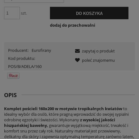
szt.
DO KOSZYKA
dodaj do przechowalni
Producent:
Eurofirany
zapytaj o produkt
Kod produktu:
poleć znajomemu
POS/B/ADELA/160
OPIS
Komplet pościeli 160x200 w motywie tropikalnych kwiatów
to
idealny wybór dla osób, które pragną wprowadzić do swojej sypialni
odrobinę egzotyki i świeżości. Wykonany
z wysokiej jakości
hiszpańskiej bawełny,
gwarantuje wyjątkową miękkość, trwałość i
komfort snu przez cały rok. Naturalny materiał jest przewiewny,
delikatny dla skóry i zapewnia optymalną temperaturę zarówno latem,