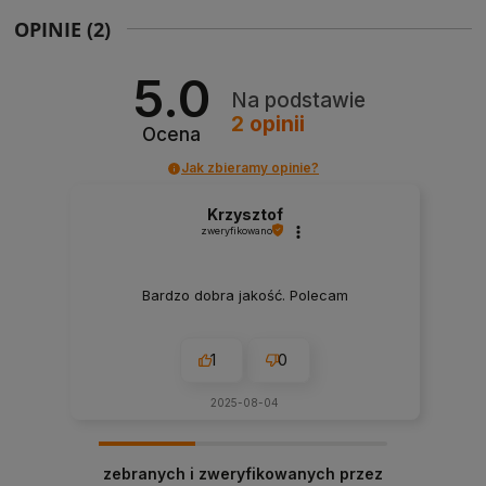
OPINIE
(2)
5.0
Na podstawie
2
opinii
Ocena
Jak zbieramy opinie?
Krzysztof
zweryfikowano
Bardzo dobra jakość. Polecam
1
0
2025-08-04
zebranych i zweryfikowanych przez