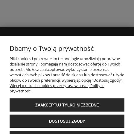
MOJE KONTO
Dbamy o Twoją prywatność
Pliki cookies i pokrewne im technologie umożliwiają poprawne
INFORMACJE
działanie strony i pomagają nam dostosować ofertę do Twoich
potrzeb. Możesz zaakceptować wykorzystanie przez nas
wszystkich tych plików i przejść do sklepu lub dostosować użycie
PŁATNOŚCI I DOSTAWA
plików do swoich preferencji, wybierając opcję "Dostosuj zgody".
Więcej o plikach cookies przeczytasz w naszej Polityce
prywatności.
O NAS
ZAAKCEPTUJ TYLKO NIEZBĘDNE
POPULARNE KATEGORIE
DOSTOSUJ ZGODY
E-Ekomax - sklep z pościelą
| NIP: 5512362499, REGON: 356817076 | ul.