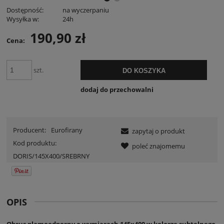
Dostępność:
na wyczerpaniu
Wysyłka w:
24h
190,90 zł
Cena:
szt.
DO KOSZYKA
dodaj do przechowalni
Producent:
Eurofirany
zapytaj o produkt
Kod produktu:
poleć znajomemu
DORIS/145X400/SREBRNY
OPIS
Obrus plamoodporny o wymiarach 145x400 w kolorze subtelnego