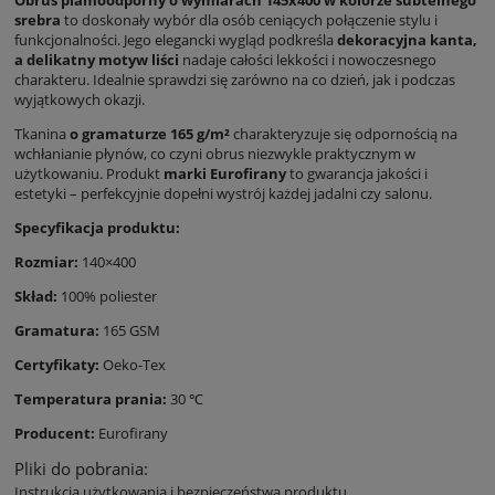
srebra
to doskonały wybór dla osób ceniących połączenie stylu i
funkcjonalności. Jego elegancki wygląd podkreśla
dekoracyjna kanta,
a delikatny motyw liści
nadaje całości lekkości i nowoczesnego
charakteru. Idealnie sprawdzi się zarówno na co dzień, jak i podczas
wyjątkowych okazji.
Tkanina
o gramaturze 165 g/m²
charakteryzuje się odpornością na
wchłanianie płynów, co czyni obrus niezwykle praktycznym w
użytkowaniu. Produkt
marki Eurofirany
to gwarancja jakości i
estetyki – perfekcyjnie dopełni wystrój każdej jadalni czy salonu.
Specyfikacja produktu:
Rozmiar:
140×400
Skład:
100% poliester
Gramatura:
165 GSM
Certyfikaty:
Oeko-Tex
Temperatura prania:
30 ℃
Producent:
Eurofirany
Pliki do pobrania:
Instrukcja użytkowania i bezpieczeństwa produktu