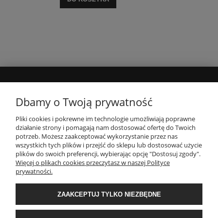
MOJE KONTO
Dbamy o Twoją prywatność
Pliki cookies i pokrewne im technologie umożliwiają poprawne
INFORMACJE
działanie strony i pomagają nam dostosować ofertę do Twoich
potrzeb. Możesz zaakceptować wykorzystanie przez nas
wszystkich tych plików i przejść do sklepu lub dostosować użycie
PŁATNOŚCI I DOSTAWA
plików do swoich preferencji, wybierając opcję "Dostosuj zgody".
Więcej o plikach cookies przeczytasz w naszej Polityce
prywatności.
O NAS
ZAAKCEPTUJ TYLKO NIEZBĘDNE
POPULARNE KATEGORIE