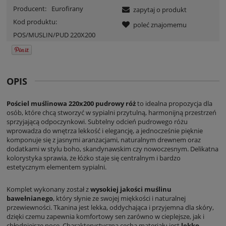
Producent:
Eurofirany
zapytaj o produkt
Kod produktu:
poleć znajomemu
POS/MUSLIN/PUD 220X200
OPIS
Pościel muślinowa 220x200 pudrowy róż
to idealna propozycja dla
osób, które chcą stworzyć w sypialni przytulną, harmonijną przestrzeń
sprzyjającą odpoczynkowi. Subtelny odcień pudrowego różu
wprowadza do wnętrza lekkość i elegancję, a jednocześnie pięknie
komponuje się z jasnymi aranżacjami, naturalnym drewnem oraz
dodatkami w stylu boho, skandynawskim czy nowoczesnym. Delikatna
kolorystyka sprawia, że łóżko staje się centralnym i bardzo
estetycznym elementem sypialni.
Komplet wykonany został z
wysokiej jakości muślinu
bawełnianego
, który słynie ze swojej miękkości i naturalnej
przewiewności. Tkanina jest lekka, oddychająca i przyjemna dla skóry,
dzięki czemu zapewnia komfortowy sen zarówno w cieplejsze, jak i
chłodniejsze noce. Charakterystyczną cechą materiału jest
lekko