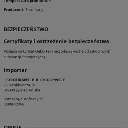
Temperatura prania:
40 ℃
Producent:
Eurofirany
BEZPIECZEŃSTWO
Certyfikaty i ostrzeżenie bezpieczeństwa
Posiada certyfikat Oeko-Tex (tekstylia są wolne od szkodliwych
substancji chemicznych).
Importer
"EUROFIRANY" B.B. CHOCZYŃSCY
Ul. Sienkiewicza, 81
34-300 Żywiec, Polska
kontakt@eurofirany.pl
(33)8652366
OPINIE