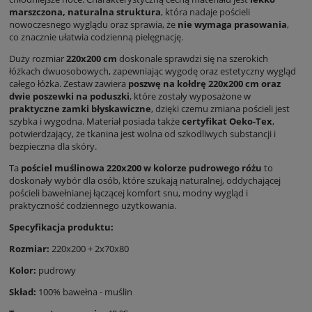
marszczona, naturalna struktura
, która nadaje pościeli
nowoczesnego wyglądu oraz sprawia, że
nie wymaga prasowania
,
co znacznie ułatwia codzienną pielęgnację.
Duży rozmiar
220x200 cm
doskonale sprawdzi się na szerokich
łóżkach dwuosobowych, zapewniając wygodę oraz estetyczny wygląd
całego łóżka. Zestaw zawiera
poszwę na kołdrę 220x200 cm oraz
dwie poszewki na poduszki
, które zostały wyposażone w
praktyczne zamki błyskawiczne
, dzięki czemu zmiana pościeli jest
szybka i wygodna. Materiał posiada także
certyfikat Oeko-Tex
,
potwierdzający, że tkanina jest wolna od szkodliwych substancji i
bezpieczna dla skóry.
Ta
pościel muślinowa 220x200 w kolorze pudrowego różu
to
doskonały wybór dla osób, które szukają naturalnej, oddychającej
pościeli bawełnianej łączącej komfort snu, modny wygląd i
praktyczność codziennego użytkowania.
Specyfikacja produktu:
Rozmiar:
220x200 + 2x70x80
Kolor:
pudrowy
Skład:
100% bawełna - muślin