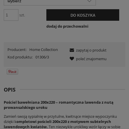
szt.
DO KOSZYKA
dodaj do przechowalni
Producent:
Home Collection
zapytaj o produkt
Kod produktu:
01306/3
poleć znajomemu
OPIS
Pościel bawełniana 200x220 – romantyczna lawenda z nutą
prowansalskiego uroku
Zamień swoją sypialnię w przytulne, kwitnące miejsce wypoczynku
dzięki k
ompletowi pościeli 200x220 z motywem subtelnych
lawendowych kwiatów.
Ten niezwykle urokliwy wzór łączy w sobie