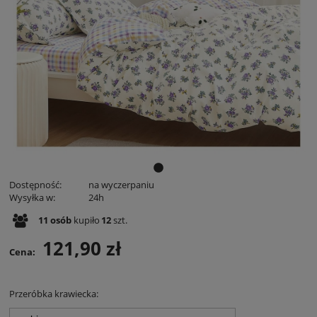
Dostępność:
na wyczerpaniu
Wysyłka w:
24h
11
osób
kupiło
12
szt.
121,90 zł
Cena:
Przeróbka krawiecka: