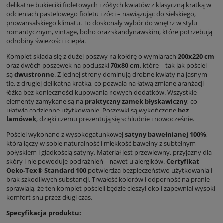
delikatne bukieciki fioletowych i żółtych kwiatów z klasyczną kratką w
odcieniach pastelowego fioletu i żółci – nawiązując do sielskiego,
prowansalskiego klimatu. To doskonały wybór do wnętrz w stylu
romantycznym, vintage, boho oraz skandynawskim, które potrzebują
odrobiny świeżości i ciepła.
Komplet składa się z dużej poszwy na kołdrę o wymiarach
200x220 cm
oraz dwóch poszewek na poduszki
70x80 cm
, które – tak jak pościel –
są
dwustronne
. Z jednej strony dominują drobne kwiaty na jasnym
tle, z drugiej delikatna kratka, co pozwala na łatwą zmianę aranżacji
łóżka bez konieczności kupowania nowych dodatków. Wszystkie
elementy zamykane są na
praktyczny zamek błyskawiczny
, co
ułatwia codzienne użytkowanie. Poszewki są wykończone
bez
lamówek
, dzięki czemu prezentują się schludnie i nowocześnie.
Pościel wykonano z wysokogatunkowej
satyny bawełnianej 100%
,
która łączy w sobie naturalność i miękkość bawełny z subtelnym
połyskiem i gładkością satyny. Materiał jest przewiewny, przyjazny dla
skóry i nie powoduje podrażnień – nawet u alergików.
Certyfikat
Oeko-Tex® Standard 100
potwierdza bezpieczeństwo użytkowania i
brak szkodliwych substancji. Trwałość kolorów i odporność na pranie
sprawiają, że ten komplet pościeli będzie cieszył oko i zapewniał wysoki
komfort snu przez długi czas.
Specyfikacja produktu: