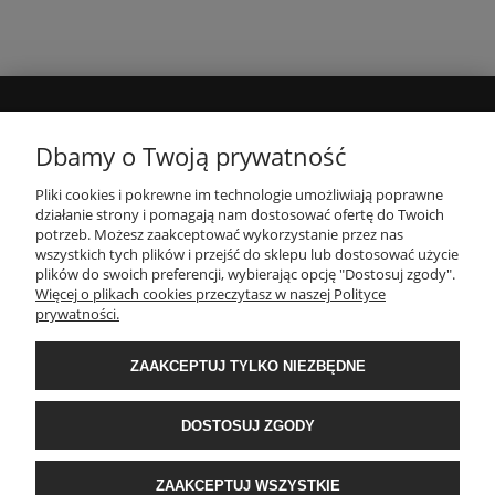
MOJE KONTO
Dbamy o Twoją prywatność
Pliki cookies i pokrewne im technologie umożliwiają poprawne
INFORMACJE
działanie strony i pomagają nam dostosować ofertę do Twoich
potrzeb. Możesz zaakceptować wykorzystanie przez nas
wszystkich tych plików i przejść do sklepu lub dostosować użycie
PŁATNOŚCI I DOSTAWA
plików do swoich preferencji, wybierając opcję "Dostosuj zgody".
Więcej o plikach cookies przeczytasz w naszej Polityce
prywatności.
O NAS
ZAAKCEPTUJ TYLKO NIEZBĘDNE
POPULARNE KATEGORIE
DOSTOSUJ ZGODY
E-Ekomax - sklep z pościelą
| NIP: 5512362499, REGON: 356817076 | ul.
ZAAKCEPTUJ WSZYSTKIE
Krakowska 201, 34-124 Klecza Dolna, woj. małopolskie | e-mail:
obsluga@e-