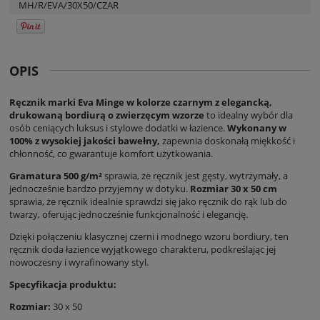
MH/R/EVA/30X50/CZAR
OPIS
Ręcznik marki Eva Minge w kolorze czarnym z elegancką,
drukowaną bordiurą o zwierzęcym wzorze
to idealny wybór dla
osób ceniących luksus i stylowe dodatki w łazience.
Wykonany w
100% z wysokiej jakości bawełny,
zapewnia doskonałą miękkość i
chłonność, co gwarantuje komfort użytkowania.
Gramatura 500 g/m²
sprawia, że ręcznik jest gęsty, wytrzymały, a
jednocześnie bardzo przyjemny w dotyku.
Rozmiar 30 x 50 cm
sprawia, że ręcznik idealnie sprawdzi się jako ręcznik do rąk lub do
twarzy, oferując jednocześnie funkcjonalność i elegancję.
Dzięki połączeniu klasycznej czerni i modnego wzoru bordiury, ten
ręcznik doda łazience wyjątkowego charakteru, podkreślając jej
nowoczesny i wyrafinowany styl.
Specyfikacja produktu:
Rozmiar:
30 x 50