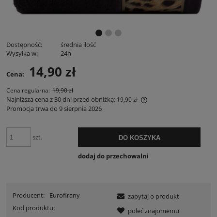
Dostępność:
średnia ilość
Wysyłka w:
24h
14,90 zł
Cena:
Cena regularna:
19,90 zł
Najniższa cena z 30 dni przed obniżką:
19,90 zł
Promocja trwa do 9 sierpnia 2026
Jeżeli produkt jest spr
30 dni, wyświetlana jes
momentu, kiedy produk
sprzedaży.
szt.
DO KOSZYKA
dodaj do przechowalni
Producent:
Eurofirany
zapytaj o produkt
Kod produktu:
poleć znajomemu