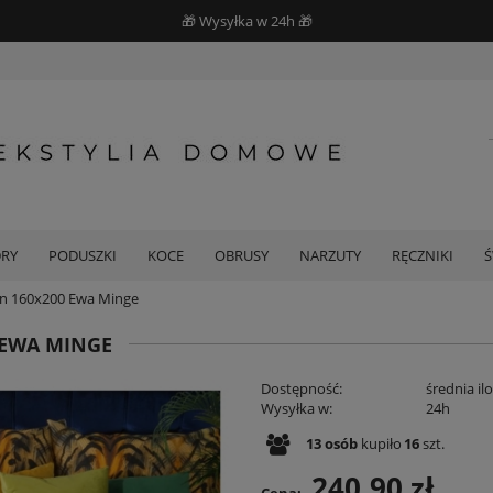
🎁 Wysyłka w 24h 🎁
DRY
PODUSZKI
KOCE
OBRUSY
NARZUTY
RĘCZNIKI
lin 160x200 Ewa Minge
 EWA MINGE
Dostępność:
średnia il
Wysyłka w:
24h
13
osób
kupiło
16
szt.
240,90 zł