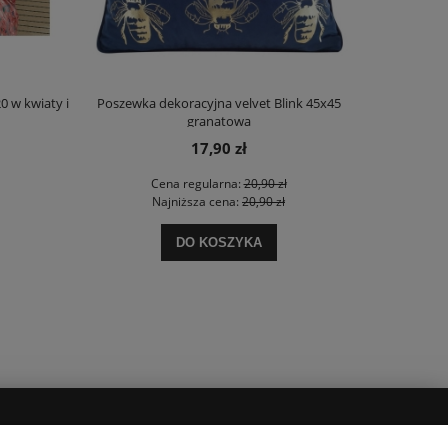
0 w kwiaty i
Poszewka dekoracyjna velvet Blink 45x45
Komplet pośc
granatowa
17,90 zł
Cena regularna:
20,90 zł
Najniższa cena:
20,90 zł
DO KOSZYKA
POPULARNE KATEGORIE