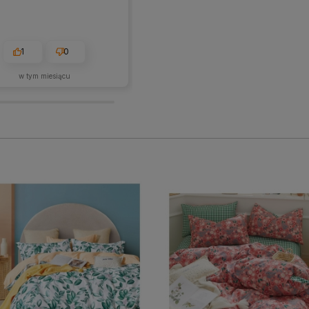
1
0
1
0
w tym miesiącu
2026-05-28