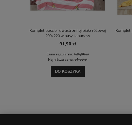
owej 160x200
Komplet pościeli dwustronnej biało różowej
Komplet p
200x220 w pasy i ananasy
91,90 zł
zł
Cena regularna:
121,90 zł
ł
Najniższa cena:
91,90 zł
DO KOSZYKA
MOJE KONTO
INFORMACJE