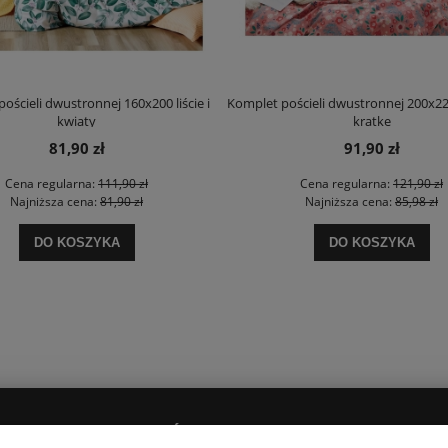
ościeli dwustronnej 160x200 liście i
Komplet pościeli dwustronnej 200x22
kwiaty
kratke
81,90 zł
91,90 zł
Cena regularna:
111,90 zł
Cena regularna:
121,90 zł
Najniższa cena:
81,90 zł
Najniższa cena:
85,98 zł
DO KOSZYKA
DO KOSZYKA
PŁATNOŚCI I DOSTAWA
O NAS