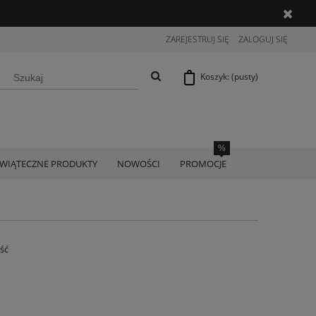
ZAREJESTRUJ SIĘ
ZALOGUJ SIĘ
Koszyk:
(pusty)
ŚWIĄTECZNE PRODUKTY
NOWOŚCI
PROMOCJE
ość