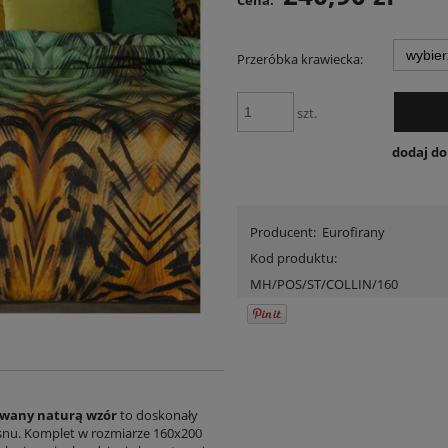
Cena:
Przeróbka krawiecka:
szt.
dodaj d
Producent:
Eurofirany
Kod produktu:
MH/POS/ST/COLLIN/160
rowany naturą wzór
to doskonały
 snu. Komplet w rozmiarze 160x200