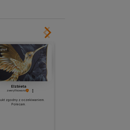
gląd
podgląd
Elzbieta
Milena
zweryfikowano
zweryfikowano
ukt zgodny z oczekiwaniem.
Polecam
Polecam.