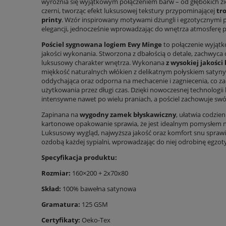
wyróżnia się wyjątkowym połączeniem barw – od głębokich ziel
czerni, tworząc efekt luksusowej tekstury przypominającej
tr
printy
. Wzór inspirowany motywami dżungli i egzotycznymi pi
elegancji, jednocześnie wprowadzając do wnętrza atmosferę pr
Pościel sygnowana logiem Ewy Minge
to połączenie wyjątk
jakości wykonania. Stworzona z dbałością o detale, zachwyca
luksusowy charakter wnętrza. Wykonana
z wysokiej jakośc
miękkość naturalnych włókien z delikatnym połyskiem satyny
oddychająca oraz odporna na mechacenie i zagniecenia, co zap
użytkowania przez długi czas. Dzięki nowoczesnej technologii
intensywne nawet po wielu praniach, a pościel zachowuje sw
Zapinana na
wygodny zamek błyskawiczny
, ułatwia codzie
kartonowe opakowanie sprawia, że jest idealnym pomysłem na 
Luksusowy wygląd, najwyższa jakość oraz komfort snu sprawiaj
ozdobą każdej sypialni, wprowadzając do niej odrobinę egzotyk
Specyfikacja produktu:
Rozmiar:
160×200 + 2x70x80
Skład:
100% bawełna satynowa
Gramatura:
125 GSM
Certyfikaty:
Oeko-Tex