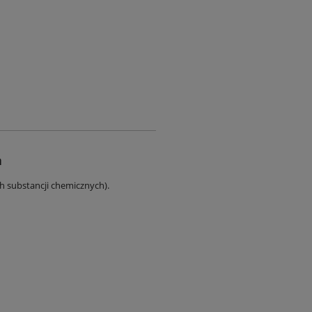
a
ch substancji chemicznych).