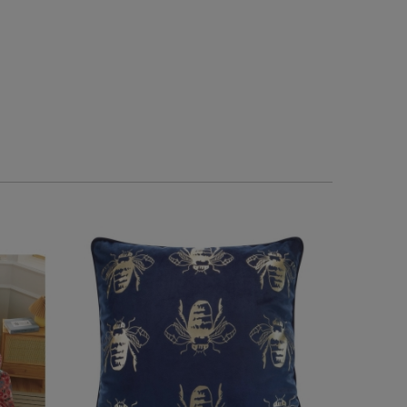
0
0
0
0
w tym miesiącu
2026-06-01