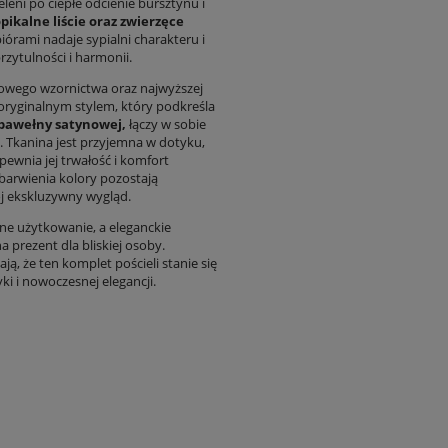
eni po ciepłe odcienie bursztynu i
opikalne liście oraz zwierzęce
órami nadaje sypialni charakteru i
zytulności i harmonii.
owego wzornictwa oraz najwyższej
 oryginalnym stylem, który podkreśla
i bawełny satynowej,
łączy w sobie
. Tkanina jest przyjemna w dotyku,
ewnia jej trwałość i komfort
 barwienia kolory pozostają
ój ekskluzywny wygląd.
nne użytkowanie, a eleganckie
prezent dla bliskiej osoby.
ą, że ten komplet pościeli stanie się
i i nowoczesnej elegancji.