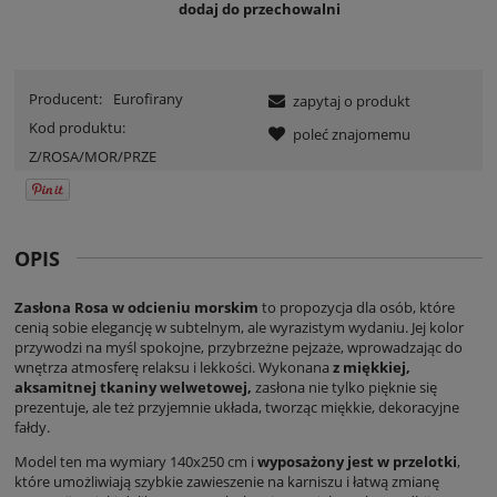
dodaj do przechowalni
Producent:
Eurofirany
zapytaj o produkt
Kod produktu:
poleć znajomemu
Z/ROSA/MOR/PRZE
OPIS
Zasłona Rosa w odcieniu morskim
to propozycja dla osób, które
cenią sobie elegancję w subtelnym, ale wyrazistym wydaniu. Jej kolor
przywodzi na myśl spokojne, przybrzeżne pejzaże, wprowadzając do
wnętrza atmosferę relaksu i lekkości. Wykonana
z miękkiej,
aksamitnej tkaniny welwetowej,
zasłona nie tylko pięknie się
prezentuje, ale też przyjemnie układa, tworząc miękkie, dekoracyjne
fałdy.
Model ten ma wymiary 140x250 cm i
wyposażony jest w przelotki
,
które umożliwiają szybkie zawieszenie na karniszu i łatwą zmianę