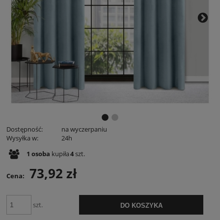
Dostępność:
na wyczerpaniu
Wysyłka w:
24h
1
osoba
kupiła
4
szt.
73,92 zł
Cena:
szt.
DO KOSZYKA