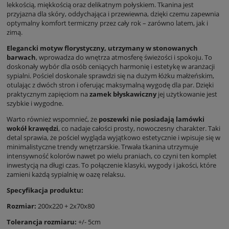
lekkością, miękkością oraz delikatnym połyskiem. Tkanina jest
przyjazna dla skóry, oddychająca i przewiewna, dzięki czemu zapewnia
optymalny komfort termiczny przez cały rok – zarówno latem, jak i
zimą.
Elegancki motyw florystyczny, utrzymany w stonowanych
barwach
, wprowadza do wnętrza atmosferę świeżości i spokoju. To
doskonały wybór dla osób ceniących harmonię i estetykę w aranżacji
sypialni. Pościel doskonale sprawdzi się na dużym łóżku małżeńskim,
otulając z dwóch stron i oferując maksymalną wygodę dla par. Dzięki
praktycznym zapięciom na
zamek błyskawiczny
jej użytkowanie jest
szybkie i wygodne.
Warto również wspomnieć, że
poszewki nie posiadają lamówki
wokół krawędzi
, co nadaje całości prosty, nowoczesny charakter. Taki
detal sprawia, że pościel wygląda wyjątkowo estetycznie i wpisuje się w
minimalistyczne trendy wnętrzarskie. Trwała tkanina utrzymuje
intensywność kolorów nawet po wielu praniach, co czyni ten komplet
inwestycją na długi czas. To połączenie klasyki, wygody i jakości, które
zamieni każdą sypialnię w oazę relaksu.
Specyfikacja produktu:
Rozmiar:
200x220 + 2x70x80
Tolerancja rozmiaru:
+/- 5cm