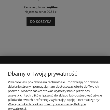
Cena regularna:
20,81 zł
Najniższa cena:
20,81 zł
DO KOSZYKA
MOJE KONTO
Dbamy o Twoją prywatność
Pliki cookies i pokrewne im technologie umożliwiają poprawne
INFORMACJE
działanie strony i pomagają nam dostosować ofertę do Twoich
potrzeb. Możesz zaakceptować wykorzystanie przez nas
wszystkich tych plików i przejść do sklepu lub dostosować użycie
PŁATNOŚCI I DOSTAWA
plików do swoich preferencji, wybierając opcję "Dostosuj zgody".
Więcej o plikach cookies przeczytasz w naszej Polityce
prywatności.