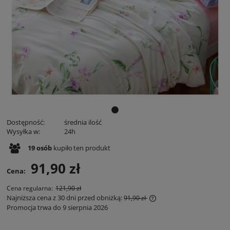
Dostępność:
średnia ilość
Wysyłka w:
24h
19
osób
kupiło
ten produkt
91,90 zł
Cena:
Cena regularna:
121,90 zł
Najniższa cena z 30 dni przed obniżką:
91,90 zł
Promocja trwa do 9 sierpnia 2026
Jeżeli produkt jest spr
30 dni, wyświetlana jes
momentu, kiedy produk