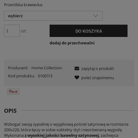
sprzedaży.
Przeróbka krawiecka:
szt.
DO KOSZYKA
dodaj do przechowalni
Producent:
Home Collection
zapytaj o produkt
Kod produktu:
01007/3
poleć znajomemu
OPIS
Wzbogać swoją sypialnię o wyjątkową pościel satynową w rozmiarze
200x220, która łączy w sobie subtelny styl i niezrównaną wygodę.
Wykonana
z wysokiej jakości bawełny satynowej
, zachwyca