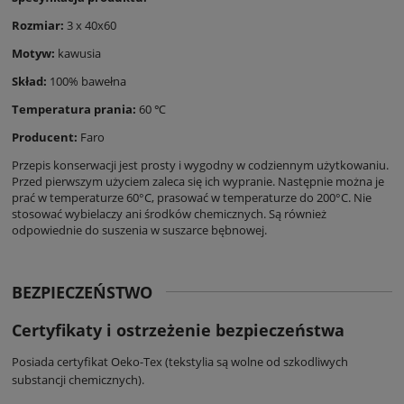
Rozmiar:
3 x 40x60
Motyw:
kawusia
Skład:
100% bawełna
Temperatura prania:
60 ℃
Producent:
Faro
Przepis konserwacji jest prosty i wygodny w codziennym użytkowaniu.
Przed pierwszym użyciem zaleca się ich wypranie. Następnie można je
prać w temperaturze 60°C, prasować w temperaturze do 200°C. Nie
stosować wybielaczy ani środków chemicznych. Są również
odpowiednie do suszenia w suszarce bębnowej.
BEZPIECZEŃSTWO
Certyfikaty i ostrzeżenie bezpieczeństwa
Posiada certyfikat Oeko-Tex (tekstylia są wolne od szkodliwych
substancji chemicznych).