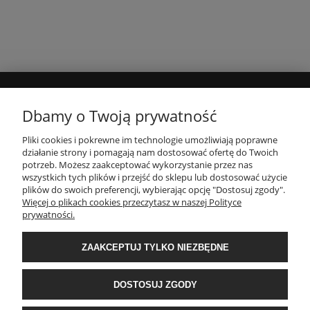
MOJE KONTO
Dbamy o Twoją prywatność
Pliki cookies i pokrewne im technologie umożliwiają poprawne
INFORMACJE
działanie strony i pomagają nam dostosować ofertę do Twoich
potrzeb. Możesz zaakceptować wykorzystanie przez nas
wszystkich tych plików i przejść do sklepu lub dostosować użycie
plików do swoich preferencji, wybierając opcję "Dostosuj zgody".
PŁATNOŚCI I DOSTAWA
Więcej o plikach cookies przeczytasz w naszej Polityce
prywatności.
O NAS
ZAAKCEPTUJ TYLKO NIEZBĘDNE
POPULARNE KATEGORIE
DOSTOSUJ ZGODY