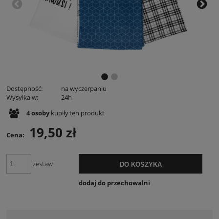
Dostępność:
na wyczerpaniu
Wysyłka w:
24h
4
osoby
kupiły
ten produkt
19,50 zł
Cena:
zestaw
DO KOSZYKA
dodaj do przechowalni