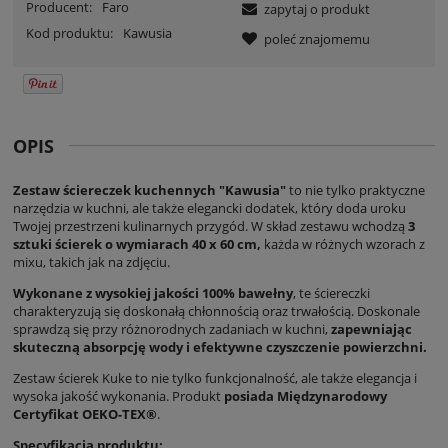
Producent:
Faro
zapytaj o produkt
Kod produktu:
Kawusia
poleć znajomemu
OPIS
Zestaw ściereczek kuchennych "Kawusia"
to nie tylko praktyczne
narzędzia w kuchni, ale także elegancki dodatek, który doda uroku
Twojej przestrzeni kulinarnych przygód. W skład zestawu wchodzą
3
sztuki ścierek o wymiarach 40 x 60 cm,
każda w różnych wzorach z
mixu, takich jak na zdjęciu.
Wykonane z wysokiej jakości 100% bawełny
, te ściereczki
charakteryzują się doskonałą chłonnością oraz trwałością. Doskonale
sprawdzą się przy różnorodnych zadaniach w kuchni,
zapewniając
skuteczną absorpcję wody i efektywne czyszczenie powierzchni.
Zestaw ścierek Kuke to nie tylko funkcjonalność, ale także elegancja i
wysoka jakość wykonania. Produkt
posiada Międzynarodowy
Certyfikat OEKO-TEX®
.
Specyfikacja produktu: