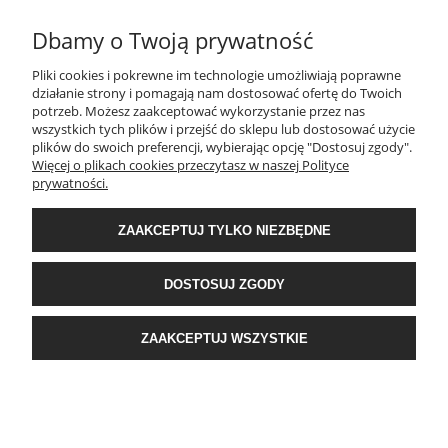
MOJE KONTO
Dbamy o Twoją prywatność
Pliki cookies i pokrewne im technologie umożliwiają poprawne
INFORMACJE
działanie strony i pomagają nam dostosować ofertę do Twoich
potrzeb. Możesz zaakceptować wykorzystanie przez nas
wszystkich tych plików i przejść do sklepu lub dostosować użycie
PŁATNOŚCI I DOSTAWA
plików do swoich preferencji, wybierając opcję "Dostosuj zgody".
Więcej o plikach cookies przeczytasz w naszej Polityce
prywatności.
O NAS
ZAAKCEPTUJ TYLKO NIEZBĘDNE
POPULARNE KATEGORIE
DOSTOSUJ ZGODY
E-Ekomax - sklep z pościelą
| NIP: 5512362499, REGON: 356817076 | ul.
ZAAKCEPTUJ WSZYSTKIE
Krakowska 201, 34-124 Klecza Dolna, woj. małopolskie | e-mail:
obsluga@e-
ekomax.pl
| telefon:
507 086 377
POKAŻ PEŁNĄ WERSJĘ STRONY
Sklep internetowy Shoper Premium