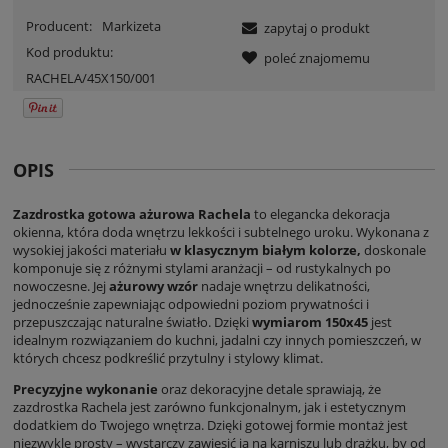
Producent:
Markizeta
zapytaj o produkt
Kod produktu:
poleć znajomemu
RACHELA/45X150/001
OPIS
Zazdrostka gotowa ażurowa Rachela
to elegancka dekoracja
okienna, która doda wnętrzu lekkości i subtelnego uroku. Wykonana z
wysokiej jakości materiału
w klasycznym białym kolorze,
doskonale
komponuje się z różnymi stylami aranżacji – od rustykalnych po
nowoczesne. Jej
ażurowy wzór
nadaje wnętrzu delikatności,
jednocześnie zapewniając odpowiedni poziom prywatności i
przepuszczając naturalne światło. Dzięki
wymiarom 150x45
jest
idealnym rozwiązaniem do kuchni, jadalni czy innych pomieszczeń, w
których chcesz podkreślić przytulny i stylowy klimat.
Precyzyjne wykonanie
oraz dekoracyjne detale sprawiają, że
zazdrostka Rachela jest zarówno funkcjonalnym, jak i estetycznym
dodatkiem do Twojego wnętrza. Dzięki gotowej formie montaż jest
niezwykle prosty – wystarczy zawiesić ją na karniszu lub drążku, by od