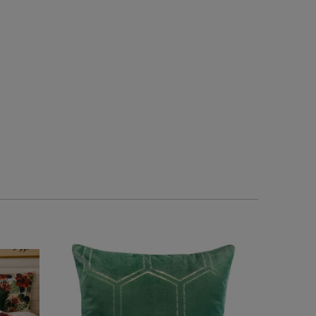
jakości bawełna. Jestem bardzo
. Jest tak ładna że zamówi
zadowolona i napewno znowu
dla siebie .
zamówię👍️
0
0
1
0
2026-05-25
w tym miesiącu