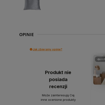
OPINIE
Jak zbieramy opinie?
pod
Produkt nie
posiada
recenzji
Może zainteresują Cię
inne ocenione produkty