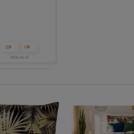
żadnych odstających nitek . Pięknie
prezentuje się na poduszce .
0
0
1
0
2026-06-01
w tym miesiącu