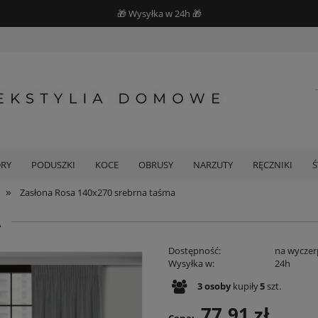
🎁 Wysyłka w 24h 🎁
DRY
PODUSZKI
KOCE
OBRUSY
NARZUTY
RĘCZNIKI
»
Zasłona Rosa 140x270 srebrna taśma
A
Dostępność:
na wyczer
Wysyłka w:
24h
3
osoby
kupiły
5
szt.
77,91 zł