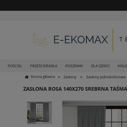
POŚCIEL
PRZEŚCIERADŁA
POSZEWKI
DLA DZIECI
KOŁ
»
»
Strona główna
Zasłony
Zasłony jednokolorowe
ZASŁONA ROSA 140X270 SREBRNA TAŚM