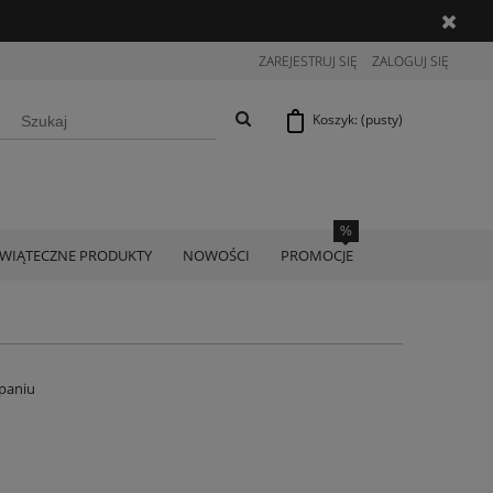
ZAREJESTRUJ SIĘ
ZALOGUJ SIĘ
Koszyk:
(pusty)
ŚWIĄTECZNE PRODUKTY
NOWOŚCI
PROMOCJE
paniu