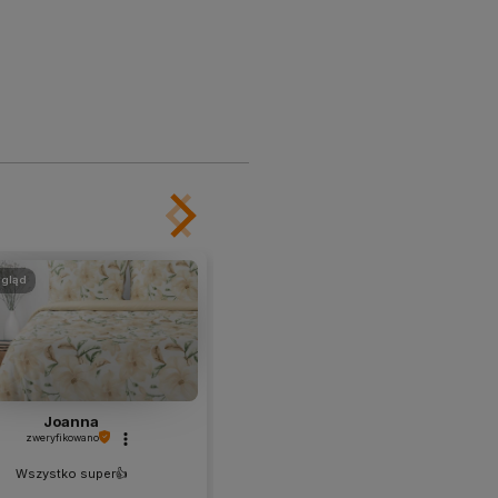
gląd
podgląd
Joanna
Paula
zweryfikowano
zweryfikowano
Wszystko super👍️
Ładna , groby materiał . Bardzo
przyjemny w dotyku , nie ma