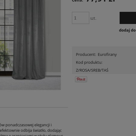
Cena:
szt.
dodaj d
Producent:
Eurofirany
Kod produktu:
Z/ROSA/SREB/TAŚ
ów ponadczasowej elegancji i
fektownie odbija światło, dodając
łgra z aranżacjami w stylu glamour,