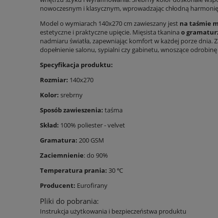
nowoczesnym i klasycznym, wprowadzając chłodną harmonię i
Model o wymiarach 140x270 cm zawieszany jest
na taśmie m
estetyczne i praktyczne upięcie. Mięsista tkanina
o gramaturz
nadmiaru światła, zapewniając komfort w każdej porze dnia. 
dopełnienie salonu, sypialni czy gabinetu, wnoszące odrobinę
Specyfikacja produktu:
Rozmiar:
140x270
Kolor:
srebrny
Sposób zawieszenia:
taśma
Skład:
100% poliester - velvet
Gramatura:
200 GSM
Zaciemnienie
: do 90%
Temperatura prania:
30 ℃
Producent:
Eurofirany
Pliki do pobrania:
Instrukcja użytkowania i bezpieczeństwa produktu