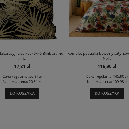
ekoracyjna velvet 45x45 Blink czarno
Komplet pościeli z bawełny satynow
złota
Nelly
17,81 zł
115,90 zł
Cena regularna:
20,81 zł
Cena regularna:
145,90 zł
Najniższa cena:
20,81 zł
Najniższa cena:
109,98 zł
DO KOSZYKA
DO KOSZYKA