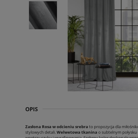
OPIS
Zasłona Rosa w odcieniu srebra
to propozycja dla miłośnik
stylowych detali.
Welwetowa tkanina
o subtelnym połysku e
wnętrzu szyku i wyrafinowania. Srebrny kolor doskonale wspó