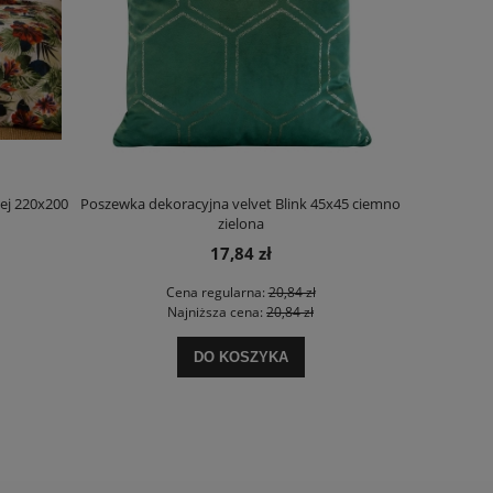
ej 220x200
Poszewka dekoracyjna velvet Blink 45x45 ciemno
Poszewka d
zielona
17,84 zł
Cena regularna:
20,84 zł
Najniższa cena:
20,84 zł
DO KOSZYKA