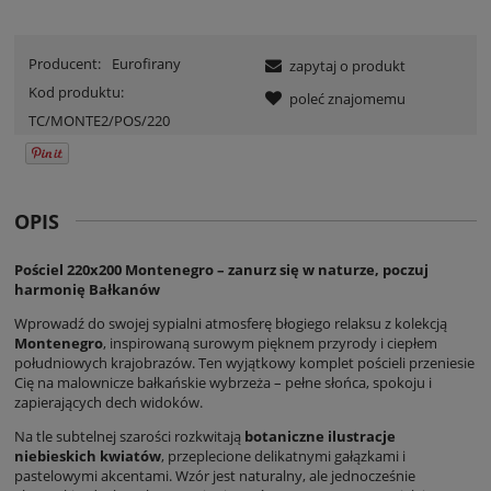
Producent:
Eurofirany
zapytaj o produkt
Kod produktu:
poleć znajomemu
TC/MONTE2/POS/220
OPIS
Pościel 220x200 Montenegro – zanurz się w naturze, poczuj
harmonię Bałkanów
Wprowadź do swojej sypialni atmosferę błogiego relaksu z kolekcją
Montenegro
, inspirowaną surowym pięknem przyrody i ciepłem
południowych krajobrazów. Ten wyjątkowy komplet pościeli przeniesie
Cię na malownicze bałkańskie wybrzeża – pełne słońca, spokoju i
zapierających dech widoków.
Na tle subtelnej szarości rozkwitają
botaniczne ilustracje
niebieskich kwiatów
, przeplecione delikatnymi gałązkami i
pastelowymi akcentami. Wzór jest naturalny, ale jednocześnie