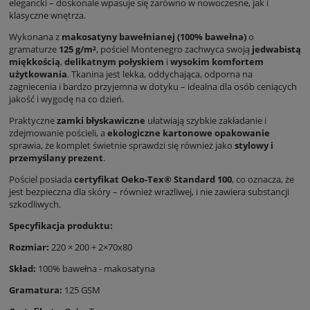
elegancki – doskonale wpasuje się zarówno w nowoczesne, jak i
klasyczne wnętrza.
Wykonana z
makosatyny bawełnianej (100% bawełna)
o
gramaturze
125 g/m²
, pościel Montenegro zachwyca swoją
jedwabistą
miękkością
,
delikatnym połyskiem
i
wysokim komfortem
użytkowania
. Tkanina jest lekka, oddychająca, odporna na
zagniecenia i bardzo przyjemna w dotyku – idealna dla osób ceniących
jakość i wygodę na co dzień.
Praktyczne
zamki błyskawiczne
ułatwiają szybkie zakładanie i
zdejmowanie pościeli, a
ekologiczne kartonowe opakowanie
sprawia, że komplet świetnie sprawdzi się również jako
stylowy i
przemyślany prezent
.
Pościel posiada
certyfikat Oeko-Tex® Standard 100
, co oznacza, że
jest bezpieczna dla skóry – również wrażliwej, i nie zawiera substancji
szkodliwych.
Specyfikacja produktu:
Rozmiar:
220 × 200 + 2×70x80
Skład:
100% bawełna - makosatyna
Gramatura:
125 GSM