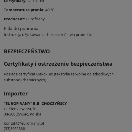
Certyfikaty:
Oeko-Tex
Temperatura prania:
40 ℃
Producent:
Eurofirany
Pliki do pobrania:
Instrukcja użytkowania i bezpieczeństwa produktu
BEZPIECZEŃSTWO
Certyfikaty i ostrzeżenie bezpieczeństwa
Posiada certyfikat Oeko-Tex (tekstylia są wolne od szkodliwych
substancji chemicznych).
Importer
"EUROFIRANY" B.B. CHOCZYŃSCY
Ul. Sienkiewicza, 81
34-300 Żywiec, Polska
kontakt@eurofirany.pl
(33)8652366