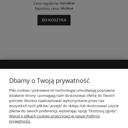
Cena regularna:
121,90 zł
Najniższa cena:
91,90 zł
DO KOSZYKA
MOJE KONTO
Dbamy o Twoją prywatność
Pliki cookies i pokrewne im technologie umożliwiają poprawne
INFORMACJE
działanie strony i pomagają nam dostosować ofertę do Twoich
potrzeb. Możesz zaakceptować wykorzystanie przez nas
wszystkich tych plików i przejść do sklepu lub dostosować użycie
PŁATNOŚCI I DOSTAWA
plików do swoich preferencji, wybierając opcję "Dostosuj zgody".
Więcej o plikach cookies przeczytasz w naszej Polityce
prywatności.
O NAS