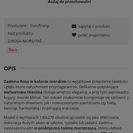
dodaj do przechowalni
Producent:
Eurofirany
zapytaj o produkt
Kod produktu:
poleć znajomemu
Z/ROSA/MORS/TAŚ
OPIS
Zasłona Rosa w kolorze morskim
to wyjątkowe połączenie świeżości
i głębi, które natychmiast przyciąga wzrok. Delikatnie połyskująca
welwetowa tkanina
dodaje wnętrzu elegancji, a przy tym wprowadza
kojący, morski klimat. Ten odcień znakomicie komponuje się zarówno z
naturalnym drewnem, jak i nowoczesnymi szarościami czy bielą,
tworząc harmonijną i inspirującą aranżację.
Model o wymiarach 140x270 idealnie sprawdzi się jako efektowna
dekoracja dużych okien w salonie, sypialni lub jadalni. Zasłona
wyposażona jest
w praktyczną taśmę marszczącą,
która ułatwia