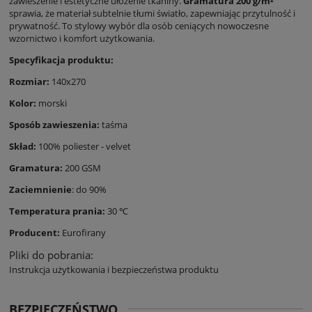
zawieszenie i estetyczne ułożenie tkaniny.
Gramatura 200 g/m²
sprawia, że materiał subtelnie tłumi światło, zapewniając przytulność i
prywatność. To stylowy wybór dla osób ceniących nowoczesne
wzornictwo i komfort użytkowania.
Specyfikacja produktu:
Rozmiar:
140x270
Kolor:
morski
Sposób zawieszenia:
taśma
Skład:
100% poliester - velvet
Gramatura:
200 GSM
Zaciemnienie
: do 90%
Temperatura prania:
30 ℃
Producent:
Eurofirany
Pliki do pobrania:
Instrukcja użytkowania i bezpieczeństwa produktu
BEZPIECZEŃSTWO