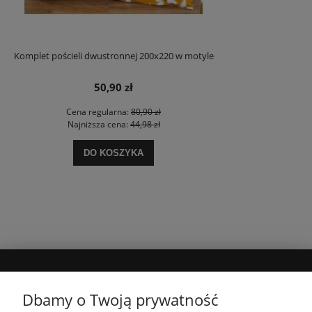
Komplet pościeli dwustronnej 200x220 w motyle
50,90 zł
Cena regularna:
80,90 zł
Najniższa cena:
44,98 zł
DO KOSZYKA
MOJE KONTO
Dbamy o Twoją prywatność