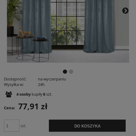
Dostępność:
na wyczerpaniu
Wysyłka w:
24h
4
osoby
kupiły
6
szt.
77,91 zł
Cena:
szt.
DO KOSZYKA