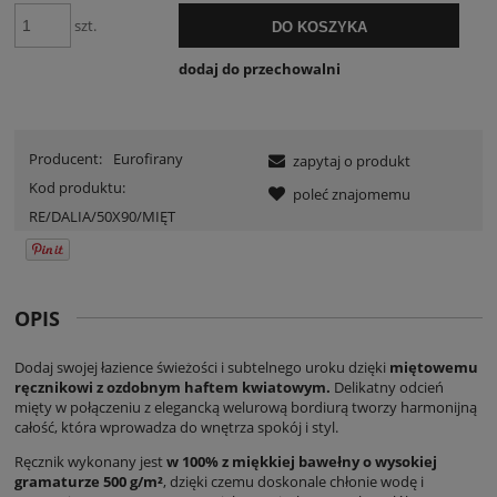
szt.
DO KOSZYKA
dodaj do przechowalni
Producent:
Eurofirany
zapytaj o produkt
Kod produktu:
poleć znajomemu
RE/DALIA/50X90/MIĘT
OPIS
Dodaj swojej łazience świeżości i subtelnego uroku dzięki
miętowemu
ręcznikowi z ozdobnym haftem kwiatowym.
Delikatny odcień
mięty w połączeniu z elegancką welurową bordiurą tworzy harmonijną
całość, która wprowadza do wnętrza spokój i styl.
Ręcznik wykonany jest
w 100% z miękkiej bawełny o wysokiej
gramaturze 500 g/m²
, dzięki czemu doskonale chłonie wodę i