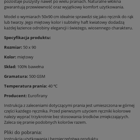
pozostaje puszysty nawet po wielu praniach. Naturalne włókna
gwarantują przewiewność oraz wyjątkowy komfort użytkowania.
Model o wymiarach 50x90 cm idealnie sprawdzi się jako ręcznik do rąk
lub twarzy. Jego miętowy kolor i subtelny haft kwiatowy dodadzą
każdej łazience odrobiny elegancji i świeżego, wiosennego charakteru.
Specyfikacja produktu:
Rozmiar:
50 x 90
Kolor:
miętowy
Skład:
100% bawełna
Gramatura:
500 GSM
Temperatura prania:
40 ℃
Producent:
Eurofirany
Instrukcja z zaleceniami dotyczącymi prania jest umieszczona w górnej
części każdego ręcznika. Przed pierwszym użyciem ręczniki kolorowe
należy wyprać trzykrotnie bez stosowania środków zmiękczających.
Zaleca się pranie podobnych kolorów razem.
Pliki do pobrania:
Instrukcja użytkowania i bezpieczeństwa produktu