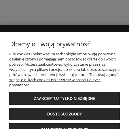
MOJE KONTO
Dbamy o Twoją prywatność
Pliki cookies i pokrewne im technologie umożliwiają poprawne
INFORMACJE
działanie strony i pomagają nam dostosować ofertę do Twoich
potrzeb. Możesz zaakceptować wykorzystanie przez nas
wszystkich tych plików i przejść do sklepu lub dostosować użycie
plików do swoich preferencji, wybierając opcję "Dostosuj zgody".
PŁATNOŚCI I DOSTAWA
Więcej o plikach cookies przeczytasz w naszej Polityce
prywatności.
O NAS
ZAAKCEPTUJ TYLKO NIEZBĘDNE
POPULARNE KATEGORIE
DOSTOSUJ ZGODY
E-Ekomax - sklep z pościelą
| NIP: 5512362499, REGON: 356817076 | ul.