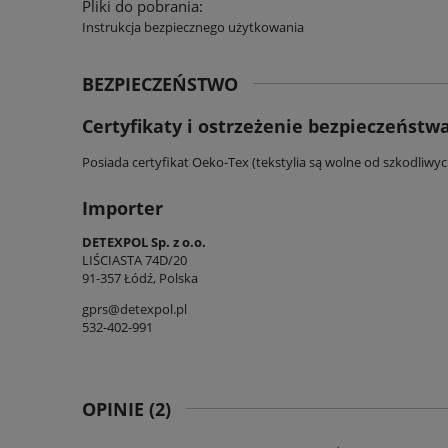
Pliki do pobrania:
Instrukcja bezpiecznego użytkowania
BEZPIECZEŃSTWO
Certyfikaty i ostrzeżenie bezpieczeństw
Posiada certyfikat Oeko-Tex (tekstylia są wolne od szkodliwy
Importer
DETEXPOL Sp. z o.o.
LIŚCIASTA 74D/20
91-357 Łódź, Polska
gprs@detexpol.pl
532-402-991
OPINIE
(2)