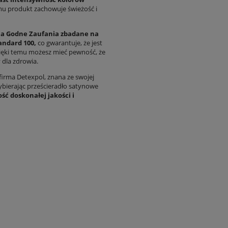
mu produkt zachowuje świeżość i
lia Godne Zaufania zbadane na
andard 100,
co gwarantuje, że jest
zięki temu możesz mieć pewność, że
 dla zdrowia.
rma Detexpol, znana ze swojej
wybierając prześcieradło satynowe
ć doskonałej jakości i