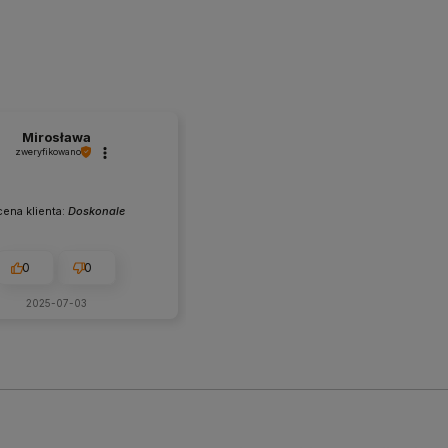
Mirosława
zweryfikowano
ena klienta:
Doskonale
0
0
2025-07-03