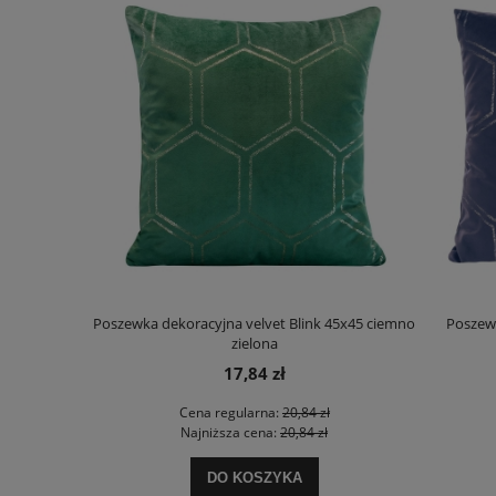
owej 220x200
Poszewka dekoracyjna velvet Blink 45x45 ciemno
Poszewk
zielona
17,84 zł
zł
Cena regularna:
20,84 zł
ł
Najniższa cena:
20,84 zł
DO KOSZYKA