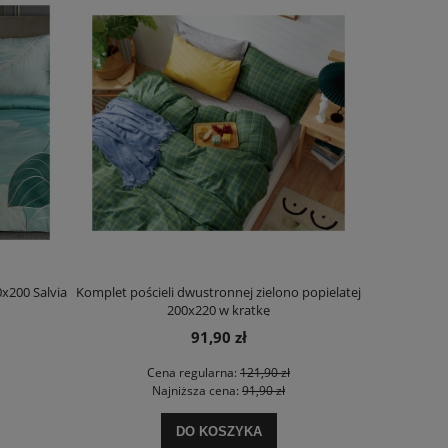
x200 Salvia
Komplet pościeli dwustronnej zielono popielatej
Komplet pośc
200x220 w kratkę
91,90 zł
Cena regularna:
121,90 zł
Najniższa cena:
91,90 zł
DO KOSZYKA