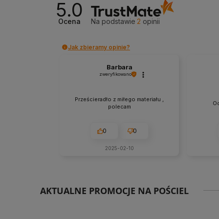
5.0
Ocena
Na podstawie
2
opinii
Jak zbieramy opinie?
Barbara
zweryfikowano
Prześcieradło z miłego materiału ,
Oc
polecam
0
0
2025-02-10
AKTUALNE PROMOCJE NA POŚCIEL