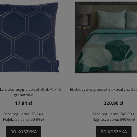
a dekoracyjna velvet Blink 45x45
Ekskluzywna pościel makosatyna 220
granatowa
17,84 zł
320,90 zł
Cena regularna:
20,84 zł
Cena regularna:
340,90 zł
Najniższa cena:
20,84 zł
Najniższa cena:
340,90 zł
DO KOSZYKA
DO KOSZYKA