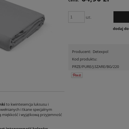
Cena:
szt.
dodaj d
Producent:
Detexpol
Kod produktu:
PRZE/PURE/J.SZARE/BG/220
umki
to kwintesencja luksusu i
awełnianych i tkane specjalnym
ą miękkość i wyjątkową przyjemność
st intensywność kolorów