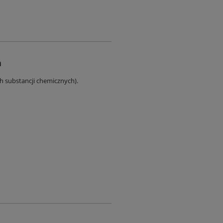
a
ch substancji chemicznych).