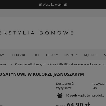
🎁 Wysyłka w 24h 🎁
DRY
PODUSZKI
KOCE
OBRUSY
NARZUTY
RĘCZNIKI
»
gumki
Prześcieradło bez gumki Pure 220x200 satynowe w kolorze jasn
00 SATYNOWE W KOLORZE JASNOSZARYM
Dostępność:
na wyczer
Wysyłka w:
24h
10
osób
kupiło
ten produkt
64,90 zł