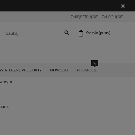
ZAREJESTRUJ SIĘ
ZALOGUJ SIĘ
Koszyk:
(pusty)
ŚWIĄTECZNE PRODUKTY
NOWOŚCI
PROMOCJE
oszarym
paniu