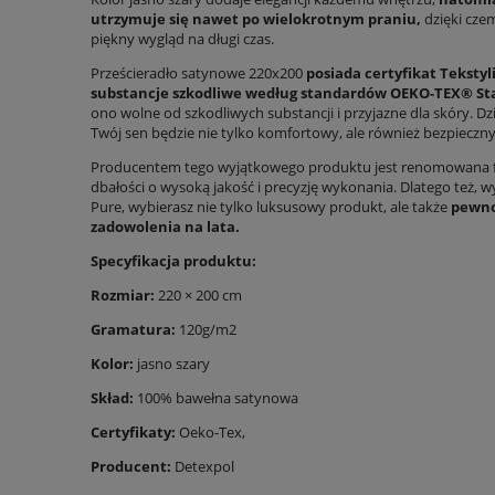
utrzymuje się nawet po wielokrotnym praniu,
dzięki cze
piękny wygląd na długi czas.
Prześcieradło satynowe 220x200
posiada certyfikat Teksty
substancje szkodliwe według standardów OEKO-TEX® St
ono wolne od szkodliwych substancji i przyjazne dla skóry. D
Twój sen będzie nie tylko komfortowy, ale również bezpieczny
Producentem tego wyjątkowego produktu jest renomowana fi
dbałości o wysoką jakość i precyzję wykonania. Dlatego też, 
Pure, wybierasz nie tylko luksusowy produkt, ale także
pewnoś
zadowolenia na lata.
Specyfikacja produktu:
Rozmiar:
220 × 200 cm
Gramatura:
120g/m2
Kolor:
jasno szary
Skład:
100% bawełna satynowa
Certyfikaty:
Oeko-Tex,
Producent:
Detexpol