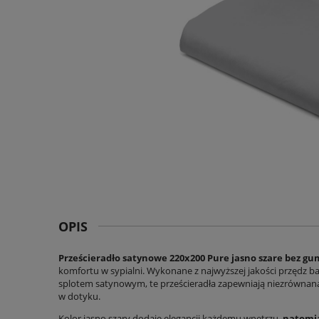
OPIS
Prześcieradło satynowe 220x200 Pure jasno szare bez g
komfortu w sypialni. Wykonane z najwyższej jakości przędz b
splotem satynowym, te prześcieradła zapewniają niezrównan
w dotyku.
Kolor jasno szary dodaje elegancji każdemu wnętrzu,
natomia