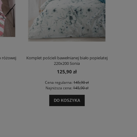
o różowej
Komplet pościeli bawełnianej biało popielatej
Komplet poś
220x200 Sonia
125,90 zł
Cena regularna:
145,90 zł
Najniższa cena:
145,90 zł
DO KOSZYKA