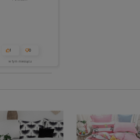
1
0
1
0
w tym miesiącu
2026-05-28