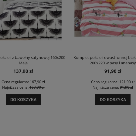
ościeli z bawełny satynowej 160x200
Komplet pościeli dwustronnej biał
Maja
200x220 w pasy i ananasy
137,90 zł
91,90 zł
Cena regularna:
167,90 zł
Cena regularna:
121,90 zł
Najniższa cena:
167,90 zł
Najniższa cena:
91,90 zł
DO KOSZYKA
DO KOSZYKA