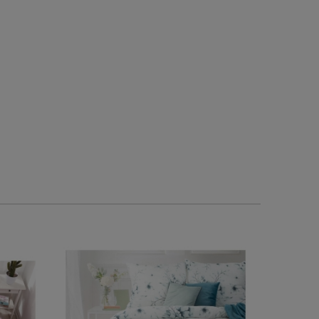
0
0
0
0
w tym miesiącu
2026-06-01