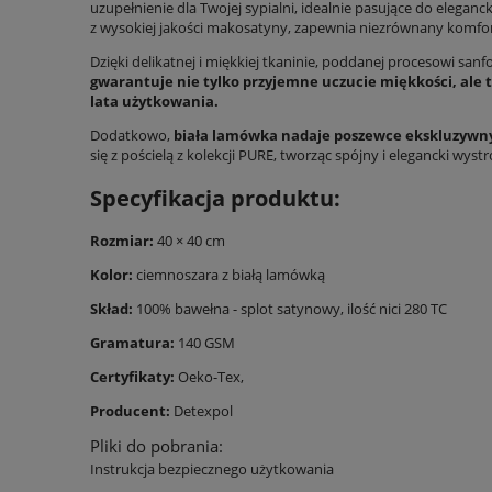
uzupełnienie dla Twojej sypialni, idealnie pasujące do eleganc
z wysokiej jakości makosatyny, zapewnia niezrównany komfor
Dzięki delikatnej i miękkiej tkaninie, poddanej procesowi sanfo
gwarantuje nie tylko przyjemne uczucie miękkości, ale 
lata użytkowania.
Dodatkowo,
biała lamówka nadaje poszewce ekskluzywny
się z pościelą z kolekcji PURE, tworząc spójny i elegancki wystró
Specyfikacja produktu:
Rozmiar:
40 × 40 cm
Kolor:
ciemnoszara z białą lamówką
Skład:
100% bawełna - splot satynowy, ilość nici 280 TC
Gramatura:
140 GSM
Certyfikaty:
Oeko-Tex,
Producent:
Detexpol
Pliki do pobrania:
Instrukcja bezpiecznego użytkowania