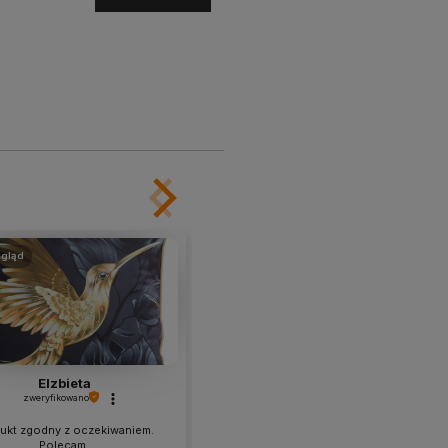
gląd
podgląd
Elzbieta
Milena
zweryfikowano
zweryfikowano
ukt zgodny z oczekiwaniem.
Polecam
Polecam.