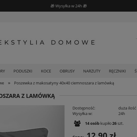
🎁 Wysyłka w 24h 🎁
DRY
PODUSZKI
KOCE
OBRUSY
NARZUTY
RĘCZNIKI
»
we
Poszewka z makosatyny 40x40 ciemnoszara z lamówką
NOSZARA Z LAMÓWKĄ
Dostępność:
duża ilość
Wysyłka w:
24h
14
osób
kupiło
26
szt.
12,90 zł