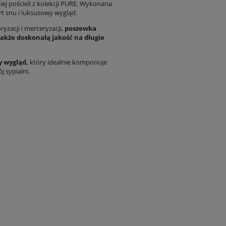
kiej pościeli z kolekcji PURE. Wykonana
t snu i luksusowy wygląd.
ryzacji i merceryzacji,
poszewka
także doskonałą jakość na długie
 wygląd,
który idealnie komponuje
j sypialni.