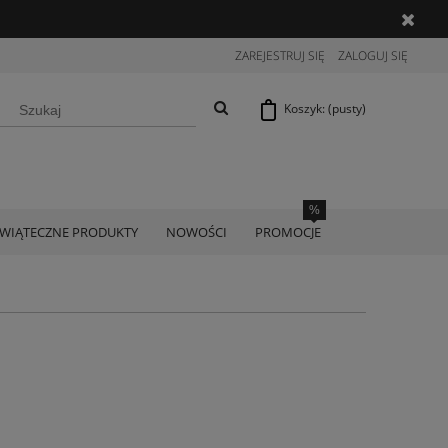
ZAREJESTRUJ SIĘ
ZALOGUJ SIĘ
Koszyk:
(pusty)
ŚWIĄTECZNE PRODUKTY
NOWOŚCI
PROMOCJE