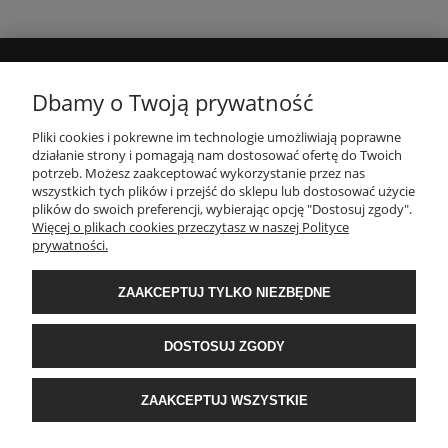
MOJE KONTO
Dbamy o Twoją prywatność
Pliki cookies i pokrewne im technologie umożliwiają poprawne
INFORMACJE
działanie strony i pomagają nam dostosować ofertę do Twoich
potrzeb. Możesz zaakceptować wykorzystanie przez nas
wszystkich tych plików i przejść do sklepu lub dostosować użycie
plików do swoich preferencji, wybierając opcję "Dostosuj zgody".
PŁATNOŚCI I DOSTAWA
Więcej o plikach cookies przeczytasz w naszej Polityce
prywatności.
O NAS
ZAAKCEPTUJ TYLKO NIEZBĘDNE
POPULARNE KATEGORIE
DOSTOSUJ ZGODY
E-Ekomax - sklep z pościelą
| NIP: 5512362499, REGON: 356817076 | ul.
ZAAKCEPTUJ WSZYSTKIE
Krakowska 201, 34-124 Klecza Dolna, woj. małopolskie | e-mail:
obsluga@e-
ekomax.pl
| telefon:
507 086 377