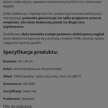
jakości makosatyny, zapewnia niezrównany komfort snu i luksusowy
wygląd.
Dzięki delikatnej i miękkiej tkaninie, poddanej procesowi sanforyzacji i
merceryzacji,
poszewka gwarantuje nie tylko przyjemne uczucie
miękkości, ale także doskonałą jakość na długie lata
użytkowania.
Dodatkowo,
złota lamówka nadaje poszewce ekskluzywny wygląd,
który idealnie komponuje się z pościelą z kolekcji PURE, tworząc spójny
i elegancki wystrój sypialni.
Specyfikacja produktu:
Rozmiar:
40 × 40 cm
Kolor:
ciemnobrązowa ze złotą lamówką
Skład:
100% bawełna - splot satynowy, ilość nici 280 TC
Gramatura:
140 GSM
Certyfikaty:
Oeko-Tex,
Producent:
Detexpol
Pliki do pobrania: