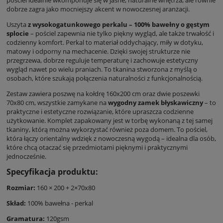
dobrze zagra jako mocniejszy akcent w nowoczesnej aranżacji.
Uszyta
z wysokogatunkowego perkalu – 100% bawełny o gęstym
splocie
– pościel zapewnia nie tylko piękny wygląd, ale także trwałość i
codzienny komfort. Perkal to materiał oddychający, miły w dotyku,
matowy i odporny na mechacenie. Dzięki swojej strukturze nie
przegrzewa, dobrze reguluje temperaturę i zachowuje estetyczny
wygląd nawet po wielu praniach. To tkanina stworzona z myślą o
osobach, które szukają połączenia naturalności z funkcjonalnością.
Zestaw zawiera poszwę na kołdrę 160x200 cm oraz dwie poszewki
70x80 cm, wszystkie zamykane na
wygodny zamek błyskawiczny
– to
praktyczne i estetyczne rozwiązanie, które upraszcza codzienne
użytkowanie. Komplet zapakowany jest w torbę wykonaną z tej samej
tkaniny, którą można wykorzystać również poza domem. To pościel,
która łączy orientalny wdzięk z nowoczesną wygodą – idealna dla osób,
które chcą otaczać się przedmiotami pięknymi i praktycznymi
jednocześnie.
Specyfikacja produktu:
Rozmiar:
160 × 200 + 2×70x80
Skład:
100% bawełna - perkal
Gramatura:
120gsm