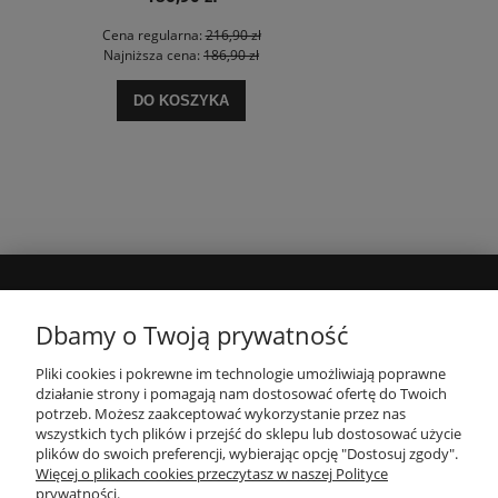
Cena regularna:
216,90 zł
Najniższa cena:
186,90 zł
DO KOSZYKA
MOJE KONTO
Dbamy o Twoją prywatność
Pliki cookies i pokrewne im technologie umożliwiają poprawne
INFORMACJE
działanie strony i pomagają nam dostosować ofertę do Twoich
potrzeb. Możesz zaakceptować wykorzystanie przez nas
wszystkich tych plików i przejść do sklepu lub dostosować użycie
PŁATNOŚCI I DOSTAWA
plików do swoich preferencji, wybierając opcję "Dostosuj zgody".
Więcej o plikach cookies przeczytasz w naszej Polityce
prywatności.