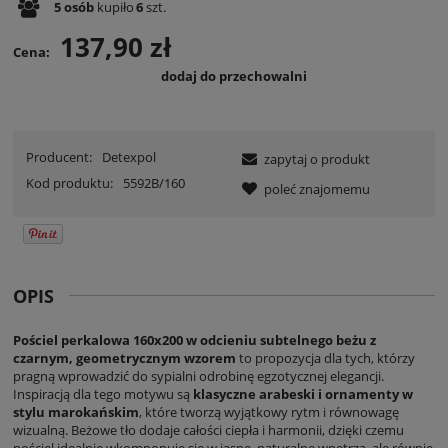
5
osób
kupiło
6
szt.
137,90 zł
Cena:
dodaj do przechowalni
Producent:
Detexpol
zapytaj o produkt
Kod produktu:
5592B/160
poleć znajomemu
OPIS
Pościel perkalowa 160x200 w odcieniu subtelnego beżu z
czarnym, geometrycznym wzorem
to propozycja dla tych, którzy
pragną wprowadzić do sypialni odrobinę egzotycznej elegancji.
Inspiracją dla tego motywu są
klasyczne arabeski i ornamenty w
stylu marokańskim
, które tworzą wyjątkowy rytm i równowagę
wizualną. Beżowe tło dodaje całości ciepła i harmonii, dzięki czemu
pościel idealnie wkomponuje się w jasne, naturalne wnętrza, ale równie