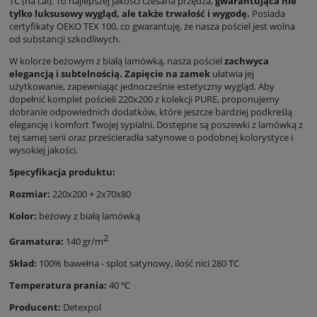
TC (na cal). To najlepszej jakości czesana przędza,
gwarantująca nie
tylko luksusowy wygląd, ale także trwałość i wygodę.
Posiada
certyfikaty OEKO TEX 100, co gwarantuję, że nasza pościel jest wolna
od substancji szkodliwych.
W kolorze beżowym z białą lamówką, nasza pościel
zachwyca
elegancją i subtelnością.
Zapięcie na zamek
ułatwia jej
użytkowanie, zapewniając jednocześnie estetyczny wygląd. Aby
dopełnić komplet pościeli 220x200 z kolekcji PURE, proponujemy
dobranie odpowiednich dodatków, które jeszcze bardziej podkreślą
elegancję i komfort Twojej sypialni. Dostępne są poszewki z lamówką z
tej samej serii oraz prześcieradła satynowe o podobnej kolorystyce i
wysokiej jakości.
Specyfikacja produktu:
Rozmiar:
220x200 + 2x70x80
Kolor:
beżowy z białą lamówką
2
Gramatura:
140 gr/m
Skład:
100% bawełna - splot satynowy, ilość nici 280 TC
Temperatura prania:
40 ℃
Producent:
Detexpol