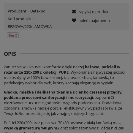
Producent:
Detexpol
zapytaj o produkt
Kod produktu:
poleć znajomemu
BEŻOWA/220/LAMÓWKA
OPIS
Zanurz się w luksusie i komforcie dzięki naszej
beżowej pościeli w
rozmiarze 220x200 z kolekcji PURE.
Wykonana z najwyższej jakości
makosatyny w 100% bawełnianej, ta pościel z białą lamówką to
perfekcyjny wybór dla tych, którzy kochają elegancję w sypialni.
Gładka, miękka i delikatna tkanina z cienko czesanej przędzy,
poddana procesowi sanforyzacji i merceryzacji,
zapewni Ci
niezrównane uczucie łagodności i wygody podczas snu. Dodatkowo,
ozdobna lamówka nadaje pościeli ekskluzywny wygląd i sprawia, że
Twoje łóżko prezentuje się jak z najpiękniejszych sypialni.
Pościel 220x200 oraz poszewki 70x80 beżowe z białą lamówką mają
wysoką gramaturę 140 gr/m2
oraz splot satynowy z ilością nici 280