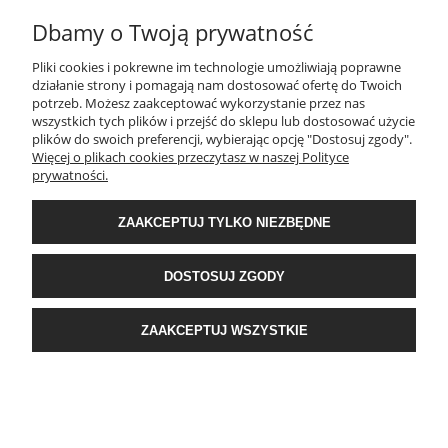
Dbamy o Twoją prywatność
Pliki cookies i pokrewne im technologie umożliwiają poprawne
działanie strony i pomagają nam dostosować ofertę do Twoich
potrzeb. Możesz zaakceptować wykorzystanie przez nas
Poszewka dekoracyjna Mink zielono złota 45x45
wszystkich tych plików i przejść do sklepu lub dostosować użycie
plików do swoich preferencji, wybierając opcję "Dostosuj zgody".
Więcej o plikach cookies przeczytasz w naszej Polityce
14,81 zł
prywatności.
Cena regularna:
20,81 zł
Najniższa cena:
20,81 zł
ZAAKCEPTUJ TYLKO NIEZBĘDNE
DO KOSZYKA
DOSTOSUJ ZGODY
ZAAKCEPTUJ WSZYSTKIE