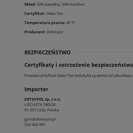
Skład:
50% bawełna, 50% bambus
Certyfikat:
Oeko-Tex
Temperatura prania:
40 ℃
Producent:
Detexpol
BEZPIECZEŃSTWO
Certyfikaty i ostrzeżenie bezpieczeństw
Posiada certyfikat Oeko-Tex (tekstylia są wolne od szkodliwy
Importer
DETEXPOL Sp. z o.o.
LIŚCIASTA 74D/20
91-357 Łódź, Polska
gprs@detexpol.pl
532-402-991