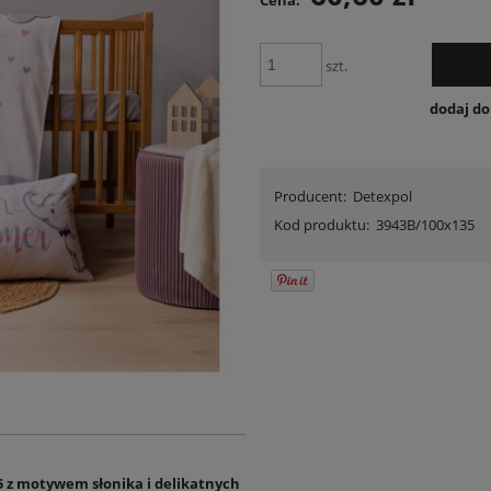
Cena:
szt.
dodaj d
Producent:
Detexpol
Kod produktu:
3943B/100x135
5 z motywem słonika i delikatnych