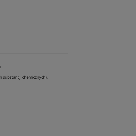
a
ch substancji chemicznych).