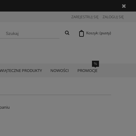
ZAREJESTRUJ SIĘ
ZALOGUJ SIĘ
Koszyk:
(pusty)
ŚWIĄTECZNE PRODUKTY
NOWOŚCI
PROMOCJE
paniu