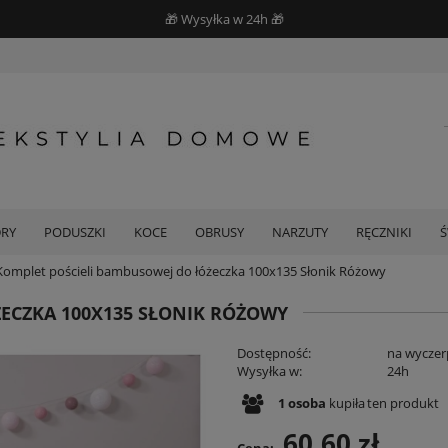
🎁 Wysyłka w 24h 🎁
DRY
PODUSZKI
KOCE
OBRUSY
NARZUTY
RĘCZNIKI
Komplet pościeli bambusowej do łóżeczka 100x135 Słonik Różowy
ECZKA 100X135 SŁONIK RÓŻOWY
Dostępność:
na wyczer
Wysyłka w:
24h
1
osoba
kupiła
ten produkt
60,60 zł