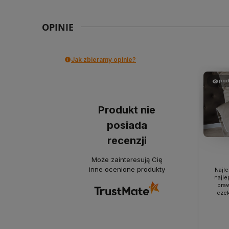
OPINIE
Jak zbieramy opinie?
pod
Produkt nie
posiada
recenzji
Może zainteresują Cię
inne ocenione produkty
Najle
najle
pra
czek