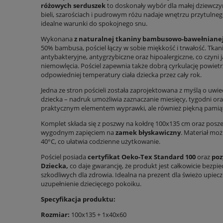
różowych serduszek
to doskonały wybór dla małej dziewczy
bieli, szarościach i pudrowym różu nadaje wnętrzu przytulne
idealne warunki do spokojnego snu.
Wykonana
z naturalnej tkaniny bambusowo-bawełniane
50% bambusa, pościel łączy w sobie miękkość i trwałość. Tkan
antybakteryjne, antygrzybiczne oraz hipoalergiczne, co czyni 
niemowlęcia. Pościel zapewnia także dobrą cyrkulację powie
odpowiedniej temperatury ciała dziecka przez cały rok.
Jedna ze stron pościeli została zaprojektowana z myślą o uw
dziecka – nadruk umożliwia zaznaczanie miesięcy, tygodni oraz
praktycznym elementem wyprawki, ale również piękną pamiątk
Komplet składa się z poszwy na kołdrę 100x135 cm oraz posz
wygodnym zapięciem na
zamek błyskawiczny
. Materiał mo
40°C, co ułatwia codzienne użytkowanie.
Pościel posiada
certyfikat Oeko-Tex Standard 100
oraz
poz
Dziecka,
co daje gwarancję, że produkt jest całkowicie bezpie
szkodliwych dla zdrowia. Idealna na prezent dla świeżo upiec
uzupełnienie dziecięcego pokoiku.
Specyfikacja produktu:
Rozmiar:
100x135 + 1x40x60