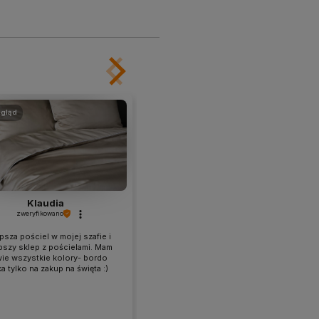
gląd
podgląd
Klaudia
Monika
zweryfikowano
zweryfikowano
psza pościel w mojej szafie i
Jestem stałą klientką i jak zwykle
pszy sklep z pościelami. Mam
zadowolona :)
wie wszystkie kolory- bordo
a tylko na zakup na święta :)