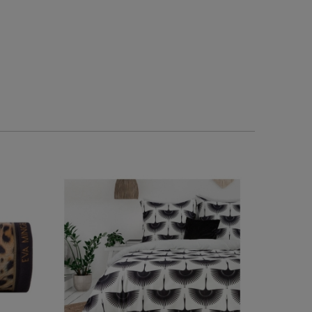
0
0
1
0
2026-05-15
w tym miesiącu