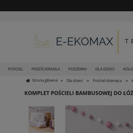
POŚCIEL
PRZEŚCIERADŁA
POSZEWKI
DLA DZIECI
KOŁ
»
»
»
Strona główna
Dla dzieci
Pościel dziecięca
KOMPLET POŚCIELI BAMBUSOWEJ DO ŁÓŻ