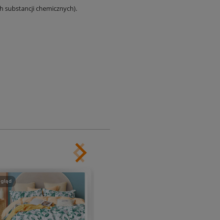
ch substancji chemicznych).
gląd
podgląd