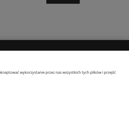
POPULARNE KATEGORIE
y
Komplety pościeli
kceptować wykorzystanie przez nas wszystkich tych plików i przejść
Pościel 140x200
Pościel 160x200
Pościel 200x220
Narzuty dekoracyjne
e-mail:
obsluga@e-ekomax.pl
| telefon:
507 086 377