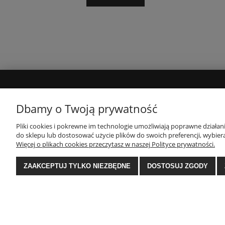
MOJE KONTO
INFORMACJE
Dbamy o Twoją prywatność
Twoje zamówienia
Polityka prywatności
Pliki cookies i pokrewne im technologie umożliwiają poprawne działa
do sklepu lub dostosować użycie plików do swoich preferencji, wybiera
Ustawienia konta
Regulamin
Więcej o plikach cookies przeczytasz w naszej Polityce prywatności.
Zwroty i reklamacje
ZAAKCEPTUJ TYLKO NIEZBĘDNE
DOSTOSUJ ZGODY
E-Ekomax - sklep z pościelą
| NIP: 5512362499, RE