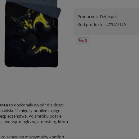
Producent:
Detexpol
Kod produktu:
4731A/140
kota
to doskonały wybór dla dzieci i
ca bliskość między pupilem a jego
 bezpieczeństwa. Po zmroku pościel
ą, tworząc magiczną atmosferę, która
, co zapewnia maksymalny komfort