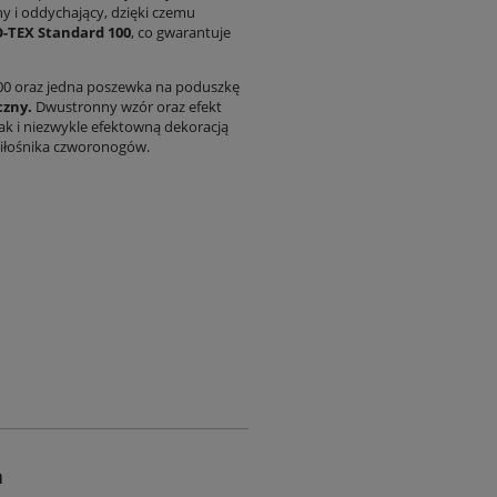
y i oddychający, dzięki czemu
O-TEX Standard 100
, co gwarantuje
200 oraz jedna poszewka na poduszkę
czny.
Dwustronny wzór oraz efekt
jak i niezwykle efektowną dekoracją
miłośnika czworonogów.
a