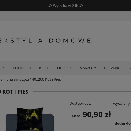
🎁 Wysyłka w 24h 🎁
DRY
PODUSZKI
KOCE
OBRUSY
NARZUTY
RĘCZNIKI
ełniana świecąca 140x200 Kot i Pies
KOT I PIES
Dostępność:
wycofany 
90,90 zł
Cena:
dodaj d