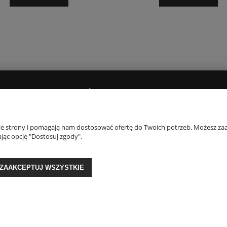
PŁATNOŚCI I DOSTAWA
O NAS
Dostawy i płatności
Kontakt i dane firm
nie strony i pomagają nam dostosować ofertę do Twoich potrzeb. Możesz zaa
jąc opcję "Dostosuj zgody".
Czas realizacji zamówienia
Opinie Trustmate
O firmie
Blog
ZAAKCEPTUJ WSZYSTKIE
GON: 356817076 | ul. Krakowska 201, 34-124 Klecza Dolna, woj. małopolskie | 
Sklep internetowy Shoper Premium