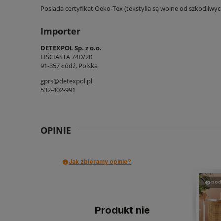
Posiada certyfikat Oeko-Tex (tekstylia są wolne od szkodliwy
Importer
DETEXPOL Sp. z o.o.
LIŚCIASTA 74D/20
91-357 Łódź, Polska
gprs@detexpol.pl
532-402-991
OPINIE
Jak zbieramy opinie?
pod
Produkt nie