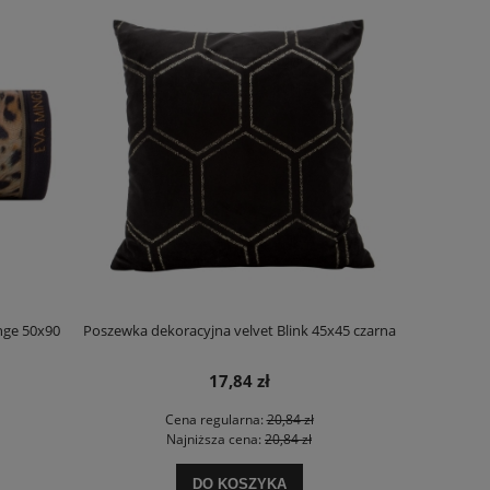
nge 50x90
Poszewka dekoracyjna velvet Blink 45x45 czarna
Komplet poś
zł
17,84 zł
Cena regularna:
20,84 zł
Najniższa cena:
20,84 zł
DO KOSZYKA