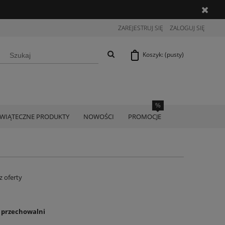
ZAREJESTRUJ SIĘ
ZALOGUJ SIĘ
Koszyk:
(pusty)
ŚWIĄTECZNE PRODUKTY
NOWOŚCI
PROMOCJE
z oferty
o przechowalni