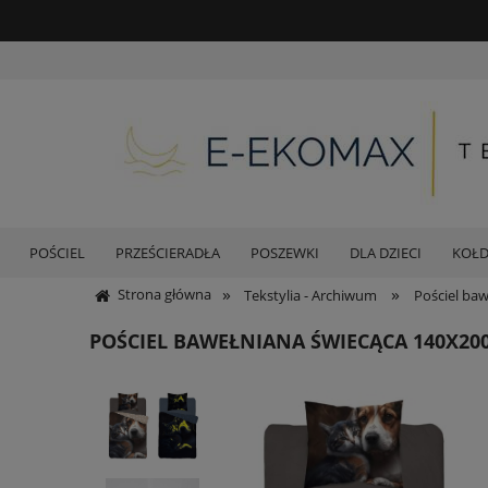
POŚCIEL
PRZEŚCIERADŁA
POSZEWKI
DLA DZIECI
KOŁ
»
»
Strona główna
Tekstylia - Archiwum
Pościel baw
POŚCIEL BAWEŁNIANA ŚWIECĄCA 140X200 