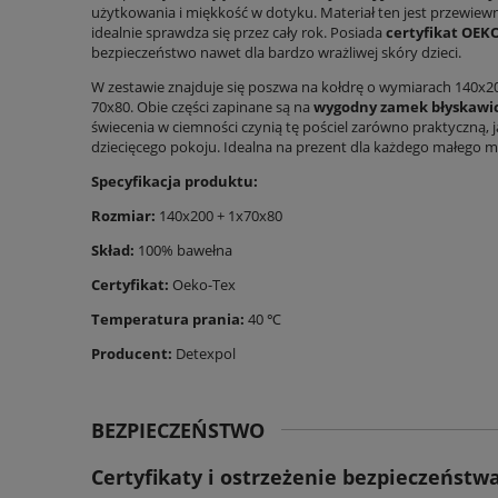
użytkowania i miękkość w dotyku. Materiał ten jest przewiewn
idealnie sprawdza się przez cały rok. Posiada
certyfikat OEK
bezpieczeństwo nawet dla bardzo wrażliwej skóry dzieci.
W zestawie znajduje się poszwa na kołdrę o wymiarach 140x
70x80. Obie części zapinane są na
wygodny zamek błyskawi
świecenia w ciemności czynią tę pościel zarówno praktyczną, 
dziecięcego pokoju. Idealna na prezent dla każdego małego 
Specyfikacja produktu:
Rozmiar:
140x200 + 1x70x80
Skład:
100% bawełna
Certyfikat:
Oeko-Tex
Temperatura prania:
40 ℃
Producent:
Detexpol
BEZPIECZEŃSTWO
Certyfikaty i ostrzeżenie bezpieczeństw