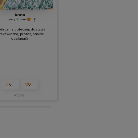
Anna
TERESA
zweryfikowano
zweryfikowano
decznie polecam, dostawa
💪 Zakup spełnia moje oczekiwania
yskawiczna, profesjonalna
jeśli chodzi o materiał, wzór i
obsługa👍️
wysyłkę.
0
0
1
0
wczoraj
w tym miesiącu