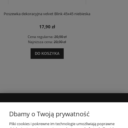
Poszewka dekoracyjna velvet Blink 45x45 niebieska
17,90 zł
Cena regularna:
20,90 zł
Najniższa cena:
20,90 zł
DO KOSZYKA
MOJE KONTO
Dbamy o Twoją prywatność
Pliki cookies i pokrewne im technologie umożliwiają poprawne
INFORMACJE