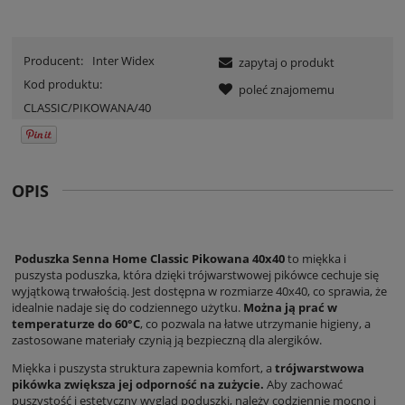
Producent:
Inter Widex
zapytaj o produkt
Kod produktu:
poleć znajomemu
CLASSIC/PIKOWANA/40
OPIS
Poduszka Senna Home Classic Pikowana 40x40
to miękka i
puszysta poduszka, która dzięki trójwarstwowej pikówce cechuje się
wyjątkową trwałością. Jest dostępna w rozmiarze 40x40, co sprawia, że
idealnie nadaje się do codziennego użytku.
Można ją prać w
temperaturze do 60°C
, co pozwala na łatwe utrzymanie higieny, a
zastosowane materiały czynią ją bezpieczną dla alergików.
Miękka i puszysta struktura zapewnia komfort, a
trójwarstwowa
pikówka zwiększa jej odporność na zużycie.
Aby zachować
puszystość i estetyczny wygląd poduszki, należy codziennie mocno i