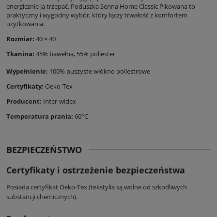
energicznie ją trzepać. Poduszka Senna Home Classic Pikowana to
praktyczny i wygodny wybór, który łączy trwałość z komfortem
użytkowania.
Rozmiar:
40 × 40
Tkanina:
45% bawełna, 55% poliester
Wypełnienie:
100% puszyste włókno poliestrowe
Certyfikaty:
Oeko-Tex
Producent:
Inter-widex
Temperatura prania:
60°C
BEZPIECZEŃSTWO
Certyfikaty i ostrzeżenie bezpieczeństwa
Posiada certyfikat Oeko-Tex (tekstylia są wolne od szkodliwych
substancji chemicznych).