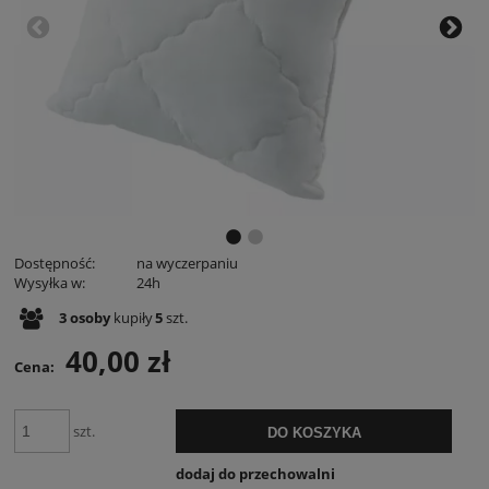
Dostępność:
na wyczerpaniu
Wysyłka w:
24h
3
osoby
kupiły
5
szt.
40,00 zł
Cena:
szt.
DO KOSZYKA
dodaj do przechowalni