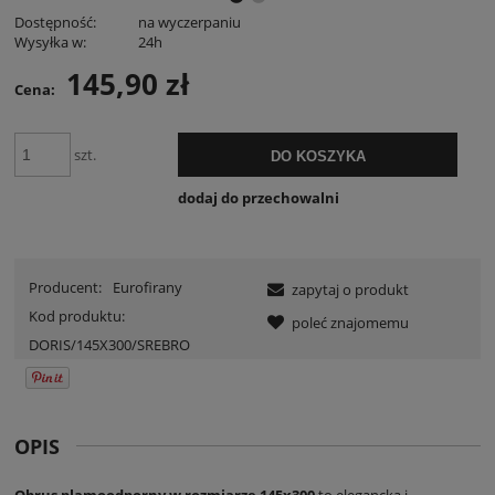
Dostępność:
na wyczerpaniu
Wysyłka w:
24h
145,90 zł
Cena:
szt.
DO KOSZYKA
dodaj do przechowalni
Producent:
Eurofirany
zapytaj o produkt
Kod produktu:
poleć znajomemu
DORIS/145X300/SREBRO
OPIS
Obrus plamoodporny w rozmiarze 145x300
to elegancka i