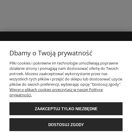
MOJE KONTO
Dbamy o Twoją prywatność
Pliki cookies i pokrewne im technologie umożliwiają poprawne
INFORMACJE
działanie strony i pomagają nam dostosować ofertę do Twoich
potrzeb. Możesz zaakceptować wykorzystanie przez nas
wszystkich tych plików i przejść do sklepu lub dostosować użycie
PŁATNOŚCI I DOSTAWA
plików do swoich preferencji, wybierając opcję "Dostosuj zgody".
Więcej o plikach cookies przeczytasz w naszej Polityce
prywatności.
O NAS
ZAAKCEPTUJ TYLKO NIEZBĘDNE
POPULARNE KATEGORIE
DOSTOSUJ ZGODY