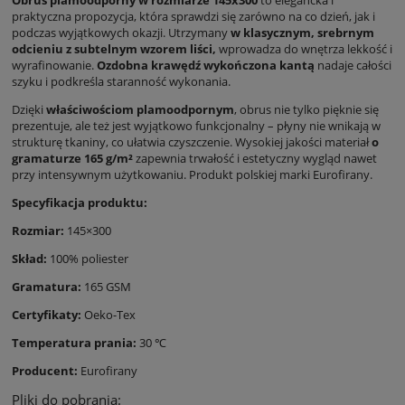
praktyczna propozycja, która sprawdzi się zarówno na co dzień, jak i
podczas wyjątkowych okazji. Utrzymany
w klasycznym, srebrnym
odcieniu z subtelnym wzorem liści,
wprowadza do wnętrza lekkość i
wyrafinowanie.
Ozdobna krawędź wykończona kantą
nadaje całości
szyku i podkreśla staranność wykonania.
Dzięki
właściwościom plamoodpornym
, obrus nie tylko pięknie się
prezentuje, ale też jest wyjątkowo funkcjonalny – płyny nie wnikają w
strukturę tkaniny, co ułatwia czyszczenie. Wysokiej jakości materiał
o
gramaturze 165 g/m²
zapewnia trwałość i estetyczny wygląd nawet
przy intensywnym użytkowaniu. Produkt polskiej marki Eurofirany.
Specyfikacja produktu:
Rozmiar:
145×300
Skład:
100% poliester
Gramatura:
165 GSM
Certyfikaty:
Oeko-Tex
Temperatura prania:
30 ℃
Producent:
Eurofirany
Pliki do pobrania: