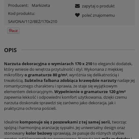
Producent:
Markizeta
zapytaj o produkt
Kod produktu:
poleć znajomemu
SAVONA/112/BEŻ/170x210
OPIS
Narzuta dekoracyjna o wymiarach 170 x 210
to elegancki dodatek,
który wniesie do wnętrza przytulność i styl. Wykonana z miękkiej
mikrofibry
o gramaturze 80 g/m²
, wyróżnia się delikatnością i
trwałością.
Subtelna falbana zdobiąca krawędzie narzuty
nadaje jej
romantycznego charakteru i sprawia, że staje się wyjątkowym
elementem dekoracyjnym.
Wypełnienie o gramaturze 120 g/m²
zapewnia lekkość i odpowiedni komfort użytkowania, dzięki czemu
narzuta doskonale sprawdzi się zarówno jako dekoracja, jak i
praktyczna ochrona pościeli.
Idealnie
komponuje się z poszewkami z tej samej serii,
tworząc
spójną i harmonijną aranżację sypialni. Jej uniwersalny design oraz
stonowany
kolor beżowy
sprawiają, że pasuje do różnych stylów
wnętrz, od klasycznych po nowoczesne. Narzuta jest
miła w dotyku
i