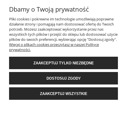
Dbamy o Twoją prywatność
Pliki cookies i pokrewne im technologie umożliwiają poprawne
działanie strony i pomagają nam dostosować ofertę do Twoich
potrzeb. Możesz zaakceptować wykorzystanie przez nas
wszystkich tych plików i przejść do sklepu lub dostosować użycie
plików do swoich preferencji, wybierając opcję "Dostosuj zgody".
Komplet pościeli dwustronnej 200x220 w kwiaty
Więcej o plikach cookies przeczytasz w naszej Polityce
prywatności.
101,90 zł
ZAAKCEPTUJ TYLKO NIEZBĘDNE
Cena regularna:
121,90 zł
Najniższa cena:
121,90 zł
DOSTOSUJ ZGODY
DO KOSZYKA
ZAAKCEPTUJ WSZYSTKIE