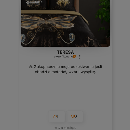
podgląd
TERESA
zweryfikowano
💪 Zakup spełnia moje oczekiwania jeśli
chodzi o materiał, wzór i wysyłkę.
1
0
w tym miesiącu