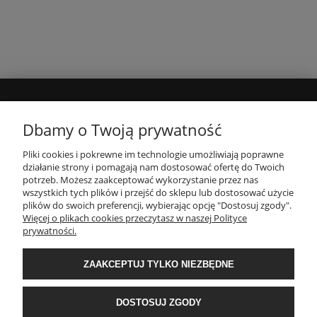
MOJE KONTO
Dbamy o Twoją prywatność
Pliki cookies i pokrewne im technologie umożliwiają poprawne
INFORMACJE
działanie strony i pomagają nam dostosować ofertę do Twoich
potrzeb. Możesz zaakceptować wykorzystanie przez nas
wszystkich tych plików i przejść do sklepu lub dostosować użycie
PŁATNOŚCI I DOSTAWA
plików do swoich preferencji, wybierając opcję "Dostosuj zgody".
Więcej o plikach cookies przeczytasz w naszej Polityce
prywatności.
O NAS
ZAAKCEPTUJ TYLKO NIEZBĘDNE
POPULARNE KATEGORIE
DOSTOSUJ ZGODY