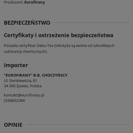
Producent:
Eurofir
any
BEZPIECZEŃSTWO
Certyfikaty i ostrzeżenie bezpieczeństwa
Posiada certyfikat Oeko-Tex (tekstylia są wolne od szkodliwych
substancji chemicznych).
Importer
"EUROFIRANY" B.B. CHOCZYŃSCY
Ul. Sienkiewicza, 81
34-300 Żywiec, Polska
kontakt@eurofirany.pl
(33)8652366
OPINIE