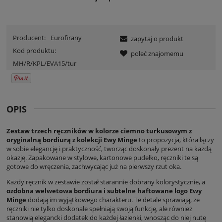
Producent:
Eurofirany
zapytaj o produkt
Kod produktu:
poleć znajomemu
MH/R/KPL/EVA15/tur
OPIS
Zestaw trzech ręczników w kolorze ciemno turkusowym z
oryginalną bordiurą z kolekcji Ewy Minge
to propozycja, która łączy
w sobie elegancję i praktyczność, tworząc doskonały prezent na każdą
okazję. Zapakowane w stylowe, kartonowe pudełko, ręczniki te są
gotowe do wręczenia, zachwycając już na pierwszy rzut oka.
Każdy ręcznik w zestawie został starannie dobrany kolorystycznie, a
ozdobna welwetowa bordiura i subtelne haftowane logo Ewy
Minge
dodają im wyjątkowego charakteru. Te detale sprawiają, że
ręczniki nie tylko doskonale spełniają swoją funkcję, ale również
stanowią elegancki dodatek do każdej łazienki, wnosząc do niej nutę