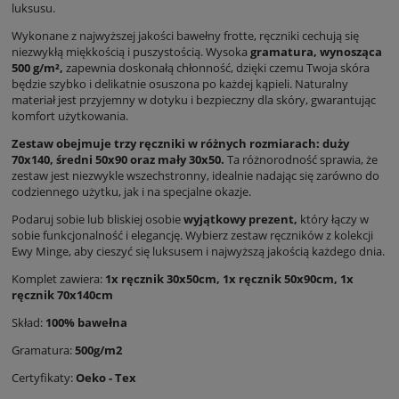
luksusu.
Wykonane z najwyższej jakości bawełny frotte, ręczniki cechują się
niezwykłą miękkością i puszystością. Wysoka
gramatura, wynosząca
500 g/m²,
zapewnia doskonałą chłonność, dzięki czemu Twoja skóra
będzie szybko i delikatnie osuszona po każdej kąpieli. Naturalny
materiał jest przyjemny w dotyku i bezpieczny dla skóry, gwarantując
komfort użytkowania.
Zestaw obejmuje trzy ręczniki w różnych rozmiarach: duży
70x140, średni 50x90 oraz mały 30x50.
Ta różnorodność sprawia, że
zestaw jest niezwykle wszechstronny, idealnie nadając się zarówno do
codziennego użytku, jak i na specjalne okazje.
Podaruj sobie lub bliskiej osobie
wyjątkowy prezent,
który łączy w
sobie funkcjonalność i elegancję. Wybierz zestaw ręczników z kolekcji
Ewy Minge, aby cieszyć się luksusem i najwyższą jakością każdego dnia.
Komplet zawiera:
1x ręcznik 30x50cm, 1x ręcznik 50x90cm, 1x
ręcznik 70x140cm
Skład:
100% bawełna
Gramatura:
500g/m2
Certyfikaty:
Oeko - Tex