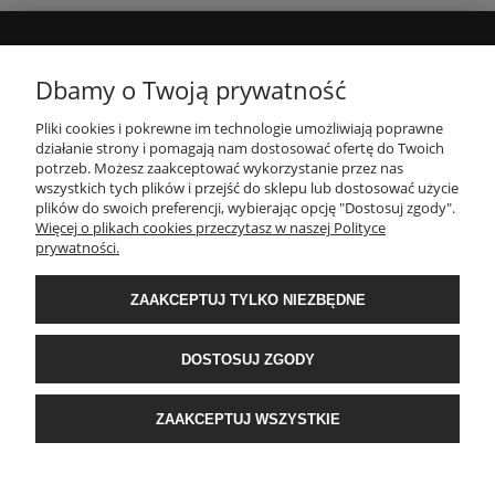
MOJE KONTO
Dbamy o Twoją prywatność
Pliki cookies i pokrewne im technologie umożliwiają poprawne
INFORMACJE
działanie strony i pomagają nam dostosować ofertę do Twoich
potrzeb. Możesz zaakceptować wykorzystanie przez nas
wszystkich tych plików i przejść do sklepu lub dostosować użycie
PŁATNOŚCI I DOSTAWA
plików do swoich preferencji, wybierając opcję "Dostosuj zgody".
Więcej o plikach cookies przeczytasz w naszej Polityce
prywatności.
O NAS
ZAAKCEPTUJ TYLKO NIEZBĘDNE
POPULARNE KATEGORIE
DOSTOSUJ ZGODY
E-Ekomax - sklep z pościelą
| NIP: 5512362499, REGON: 356817076 | ul.
ZAAKCEPTUJ WSZYSTKIE
Krakowska 201, 34-124 Klecza Dolna, woj. małopolskie | e-mail:
obsluga@e-
ekomax.pl
| telefon:
507 086 377
POKAŻ PEŁNĄ WERSJĘ STRONY