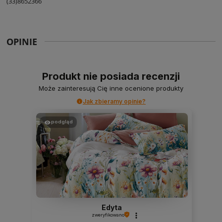
(33)8652366
OPINIE
Produkt nie posiada recenzji
Może zainteresują Cię inne ocenione produkty
Jak zbieramy opinie?
podgląd
Edyta
zweryfikowano