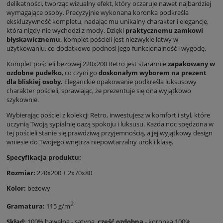
delikatności, tworząc wizualny efekt, który oczaruje nawet najbardziej
wymagające osoby. Precyzyjnie wykonana koronka podkreśla
ekskluzywność kompletu, nadając mu unikalny charakter i elegancję,
która nigdy nie wychodzi z mody. Dzięki
praktycznemu zamkowi
błyskawicznemu,
komplet pościeli jest niezwykle łatwy w
użytkowaniu, co dodatkowo podnosi jego funkcjonalność i wygodę.
Komplet pościeli beżowej 220x200 Retro jest starannie
zapakowany w
ozdobne pudełko
, co czyni go
doskonałym wyborem na prezent
dla bliskiej osoby.
Eleganckie opakowanie podkreśla luksusowy
charakter pościeli, sprawiając, że prezentuje się ona wyjątkowo
szykownie.
Wybierając pościel z kolekcji Retro, inwestujesz w komfort i styl, które
uczynią Twoją sypialnię oazą spokoju i luksusu. Każda noc spędzona w
tej pościeli stanie się prawdziwą przyjemnością, a jej wyjątkowy design
wniesie do Twojego wnętrza niepowtarzalny urok i klasę.
Specyfikacja produktu:
Rozmiar:
220x200 + 2x70x80
Kolor:
beżowy
2
Gramatura:
115 g/m
Skład:
100% bawełna - satyna,
część ozdobna
- koronka 100%