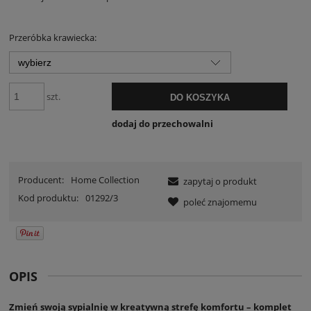
30 dni, wyświetlana jes
momentu, kiedy produk
sprzedaży.
Przeróbka krawiecka:
szt.
DO KOSZYKA
dodaj do przechowalni
Producent:
Home Collection
zapytaj o produkt
Kod produktu:
01292/3
poleć znajomemu
OPIS
Zmień swoją sypialnię w kreatywną strefę komfortu – komplet