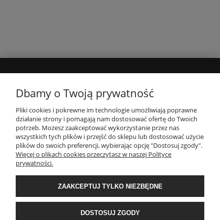
MOJE KONTO
Dbamy o Twoją prywatność
Pliki cookies i pokrewne im technologie umożliwiają poprawne
INFORMACJE
działanie strony i pomagają nam dostosować ofertę do Twoich
potrzeb. Możesz zaakceptować wykorzystanie przez nas
wszystkich tych plików i przejść do sklepu lub dostosować użycie
PŁATNOŚCI I DOSTAWA
plików do swoich preferencji, wybierając opcję "Dostosuj zgody".
Więcej o plikach cookies przeczytasz w naszej Polityce
prywatności.
O NAS
ZAAKCEPTUJ TYLKO NIEZBĘDNE
POPULARNE KATEGORIE
DOSTOSUJ ZGODY