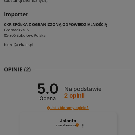
substancji chemicznych).
Importer
CKR SPÓŁKA Z OGRANICZONĄ ODPOWIEDZIALNOŚCIĄ
Gromadzka, 5
05-806 Sokołów, Polska
biuro@cekaer.pl
OPINIE
(2)
5.0
Na podstawie
2
opinii
Ocena
Jak zbieramy opinie?
Jolanta
zweryfikowano