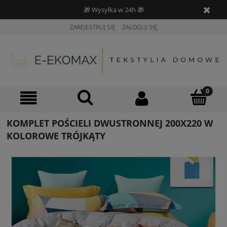
🎁 Wysyłka w 24h 🎁
ZAREJESTRUJ SIĘ
ZALOGUJ SIĘ
KOMPLET POŚCIELI DWUSTRONNEJ 200X220 W
KOLOROWE TRÓJKĄTY