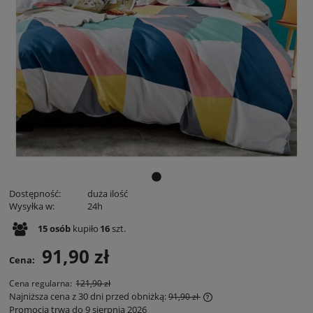
Dostępność:
duża ilość
Wysyłka w:
24h
15
osób
kupiło
16
szt.
91,90 zł
Cena:
Cena regularna:
121,90 zł
Najniższa cena z 30 dni przed obniżką:
91,90 zł
Promocja trwa do 9 sierpnia 2026
Jeżeli produkt jest spr