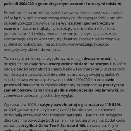
pościeli 200x220 z geometrycznym wzorem i uroczymi misiami
Pozwól sobie na odrobinę szaleństwa we wnętrzu i postaw na pościel,
która łączy w sobie nowoczesną estetykę i dziecięcą radość. Komplet
pościeli 200x220 cm wyróżnia się
wyrazistym geometrycznym
wzorem
– barwne trójkąty i prostokąty w odcieniach różu, żółci,
granatu, szarości i mięty tworzą harmonijną, przyciągającą wzrok
kompozycję. Ten nowoczesny styl świetnie sprawdzi się zarówno w
sypialni dorosłych, jak i nastolatków, wprowadzając świeżość i
energetyczny akcent do wnętrza.
To, co czyni ten komplet wyjątkowym, to jego
dwustronność
– z
drugiej strony znajdziesz
uroczy wzór z misiami na szarym tle
, który
nadaje całości przytulności i nieco bajkowego charakteru. W zależności
od nastroju możesz dowolnie zmieniać aranżację swojej sypialni. W
skład zestawu wchodzi poszwa na kołdrę 200x220 cm oraz
dwie
poszewki 70x80 cm
. Wszystkie elementy są zapinane na
praktyczny
zamek błyskawiczny
i mają
gładkie wykończenia bez lamówki
, co
zapewnia nowoczesny, schludny wygląd.
Wykonana w 100% z
satyny bawełnianej o gramaturze 115 GSM
,
pościel gwarantuje nie tylko miękkość i komfort snu, ale również
doskonałą przewiewność i trwałość materiału. Tkanina jest przyjazna
dla skóry, nie powoduje podrażnień i nie farbuje w praniu. Dodatkowo
posiada
certyfikat Oeko-Tex® Standard 100
, co oznacza, że jest
wolna od szkodliwych substancji – idealna nawet dla alergików. Ten