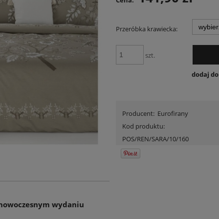
Cena:
Przeróbka krawiecka:
szt.
dodaj d
Producent:
Eurofirany
Kod produktu:
POS/REN/SARA/10/160
w nowoczesnym wydaniu