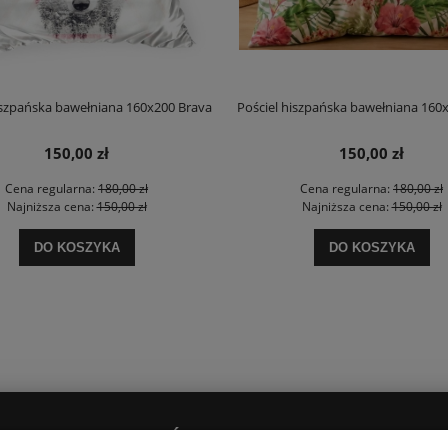
iszpańska bawełniana 160x200 Brava
Pościel hiszpańska bawełniana 160
150,00 zł
150,00 zł
Cena regularna:
180,00 zł
Cena regularna:
180,00 zł
Najniższa cena:
150,00 zł
Najniższa cena:
150,00 zł
DO KOSZYKA
DO KOSZYKA
PŁATNOŚCI I DOSTAWA
O NAS