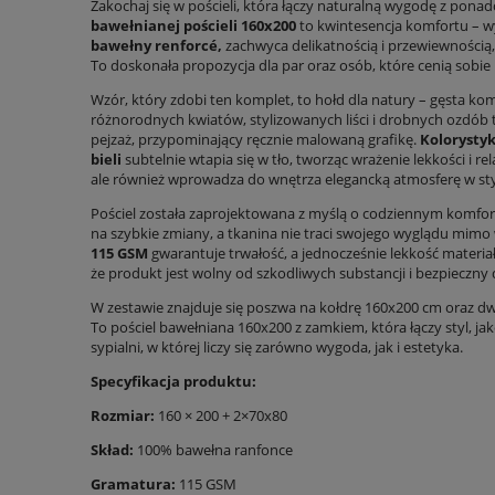
Zakochaj się w pościeli, która łączy naturalną wygodę z pona
bawełnianej pościeli 160x200
to kwintesencja komfortu –
bawełny renforcé,
zachwyca delikatnością i przewiewnością, 
To doskonała propozycja dla par oraz osób, które cenią sobie p
Wzór, który zdobi ten komplet, to hołd dla natury – gęsta ko
różnorodnych kwiatów, stylizowanych liści i drobnych ozdób 
pejzaż, przypominający ręcznie malowaną grafikę.
Kolorysty
bieli
subtelnie wtapia się w tło, tworząc wrażenie lekkości i re
ale również wprowadza do wnętrza elegancką atmosferę w sty
Pościel została zaprojektowana z myślą o codziennym komfor
na szybkie zmiany, a tkanina nie traci swojego wyglądu mimo
115 GSM
gwarantuje trwałość, a jednocześnie lekkość materia
że produkt jest wolny od szkodliwych substancji i bezpieczny 
W zestawie znajduje się poszwa na kołdrę 160x200 cm oraz d
To pościel bawełniana 160x200 z zamkiem, która łączy styl, jak
sypialni, w której liczy się zarówno wygoda, jak i estetyka.
Specyfikacja produktu:
Rozmiar:
160 × 200 + 2×70x80
Skład:
100% bawełna ranfonce
Gramatura:
115 GSM