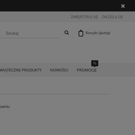
ZAREJESTRUJ SIĘ
ZALOGUJ SIĘ
Koszyk:
(pusty)
ŚWIĄTECZNE PRODUKTY
NOWOŚCI
PROMOCJE
paniu