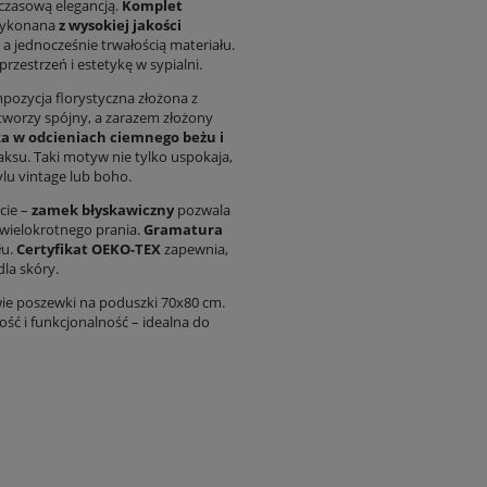
dczasową elegancją.
Komplet
 wykonana
z wysokiej jakości
a jednocześnie trwałością materiału.
rzestrzeń i estetykę w sypialni.
mpozycja florystyczna złożona z
tworzy spójny, a zarazem złożony
ka w odcieniach ciemnego beżu i
laksu. Taki motyw nie tylko uspokaja,
lu vintage lub boho.
cie –
zamek błyskawiczny
pozwala
 wielokrotnego prania.
Gramatura
łu.
Certyfikat OEKO-TEX
zapewnia,
dla skóry.
wie poszewki na poduszki 70x80 cm.
ość i funkcjonalność – idealna do