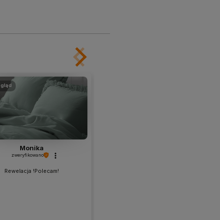
gląd
podgląd
Monika
Joanna
zweryfikowano
zweryfikowano
Rewelacja !Polecam!
Wszystko super👍️