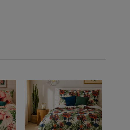
1
0
1
0
w tym miesiącu
2026-06-23