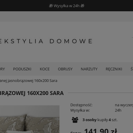
🎁 Wysyłka w 24h 🎁
DRY
PODUSZKI
KOCE
OBRUSY
NARZUTY
RĘCZNIKI
anej jasnobrązowej 160x200 Sara
BRĄZOWEJ 160X200 SARA
Dostępność:
na wyczer
Wysyłka w:
24h
3
osoby
kupiły
4
szt.
141,90 zł