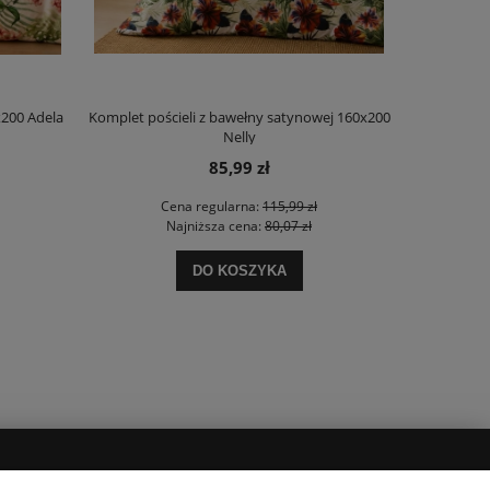
x200 Adela
Komplet pościeli z bawełny satynowej 160x200
Poszewka dek
Nelly
85,99 zł
Cena regularna:
115,99 zł
Najniższa cena:
80,07 zł
DO KOSZYKA
POPULARNE KATEGORIE