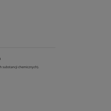
a
ch substancji chemicznych).