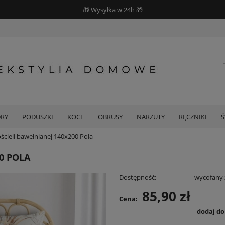
🎁 Wysyłka w 24h 🎁
DRY
PODUSZKI
KOCE
OBRUSY
NARZUTY
RĘCZNIKI
cieli bawełnianej 140x200 Pola
0 POLA
Dostępność:
wycofany 
85,90 zł
Cena:
dodaj d