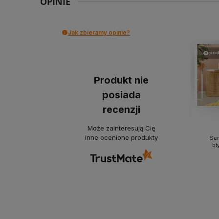
OPINIE
Jak zbieramy opinie?
pod
Produkt nie
posiada
recenzji
Może zainteresują Cię
inne ocenione produkty
Ser
bł