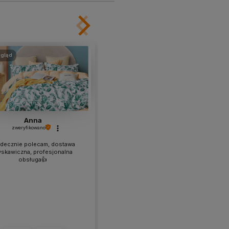
gląd
podgląd
Anna
TERESA
zweryfikowano
zweryfikowano
decznie polecam, dostawa
💪 Zakup spełnia moje oczekiwania
yskawiczna, profesjonalna
jeśli chodzi o materiał, wzór i
obsługa👍️
wysyłkę.