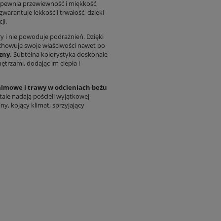
pewnia przewiewność i miękkość,
gwarantuje lekkość i trwałość, dzięki
ji.
ry i nie powoduje podrażnień. Dzięki
chowuje swoje właściwości nawet po
zny.
Subtelna kolorystyka doskonale
trzami, dodając im ciepła i
palmowe i trawy w odcieniach beżu
tale nadają pościeli wyjątkowej
ny, kojący klimat, sprzyjający