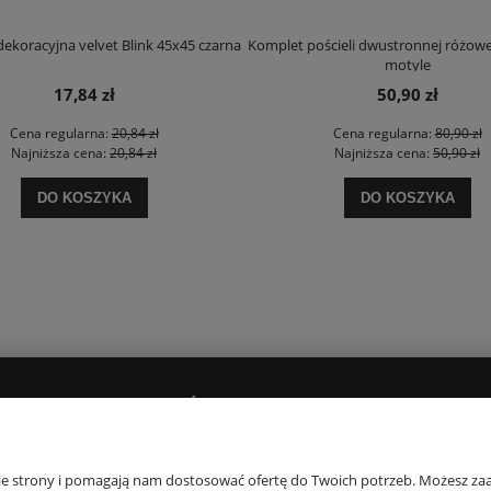
ekoracyjna velvet Blink 45x45 czarna
Komplet pościeli dwustronnej różowe
motyle
17,84 zł
50,90 zł
Cena regularna:
20,84 zł
Cena regularna:
80,90 zł
Najniższa cena:
20,84 zł
Najniższa cena:
50,90 zł
DO KOSZYKA
DO KOSZYKA
PŁATNOŚCI I DOSTAWA
O NAS
Dostawy i płatności
Kontakt i dane firm
nie strony i pomagają nam dostosować ofertę do Twoich potrzeb. Możesz zaa