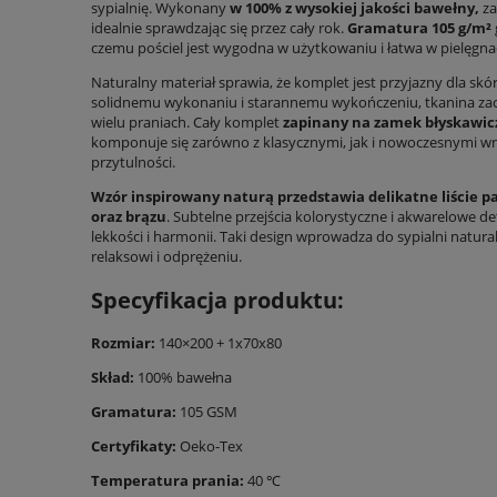
sypialnię. Wykonany
w 100% z wysokiej jakości bawełny,
za
idealnie sprawdzając się przez cały rok.
Gramatura 105 g/m²
czemu pościel jest wygodna w użytkowaniu i łatwa w pielęgnac
Naturalny materiał sprawia, że komplet jest przyjazny dla skó
solidnemu wykonaniu i starannemu wykończeniu, tkanina za
wielu praniach. Cały komplet
zapinany na zamek błyskawic
komponuje się zarówno z klasycznymi, jak i nowoczesnymi wnę
przytulności.
Wzór inspirowany naturą przedstawia delikatne liście 
oraz brązu
. Subtelne przejścia kolorystyczne i akwarelowe de
lekkości i harmonii. Taki design wprowadza do sypialni natural
relaksowi i odprężeniu.
Specyfikacja produktu:
Rozmiar:
140×200 + 1x70x80
Skład:
100% bawełna
Gramatura:
105 GSM
Certyfikaty:
Oeko-Tex
Temperatura prania:
40 ℃