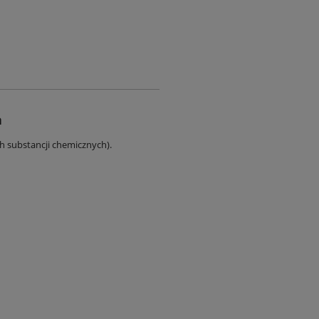
a
ch substancji chemicznych).