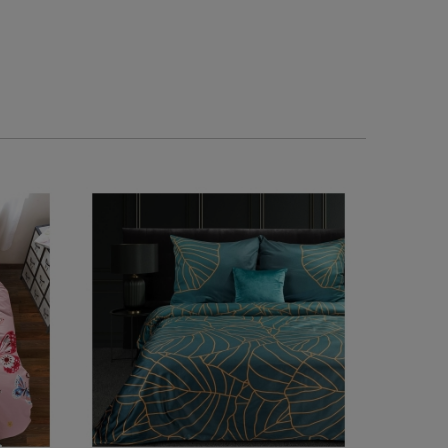
0
0
0
0
w tym miesiącu
wczoraj