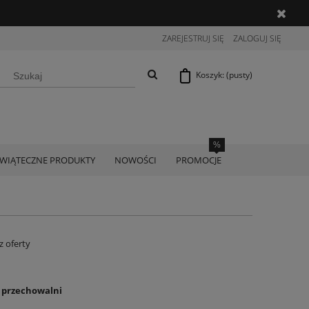
ZAREJESTRUJ SIĘ
ZALOGUJ SIĘ
Koszyk:
(pusty)
ŚWIĄTECZNE PRODUKTY
NOWOŚCI
PROMOCJE
z oferty
o przechowalni