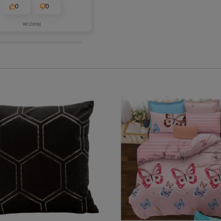
0
0
1
0
wczoraj
w tym miesiącu