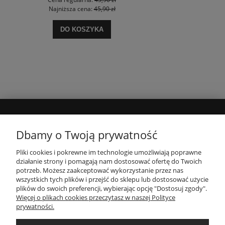
Najniższa cena:
45,90 zł
DO KOSZYKA
MOJE KONTO
Dbamy o Twoją prywatność
Pliki cookies i pokrewne im technologie umożliwiają poprawne
INFORMACJE
działanie strony i pomagają nam dostosować ofertę do Twoich
potrzeb. Możesz zaakceptować wykorzystanie przez nas
wszystkich tych plików i przejść do sklepu lub dostosować użycie
PŁATNOŚCI I DOSTAWA
plików do swoich preferencji, wybierając opcję "Dostosuj zgody".
Więcej o plikach cookies przeczytasz w naszej Polityce
prywatności.
O NAS