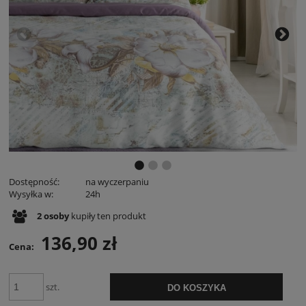
Dostępność:
na wyczerpaniu
Wysyłka w:
24h
2
osoby
kupiły
ten produkt
136,90 zł
Cena:
szt.
DO KOSZYKA