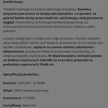
komfortowa.
Trwałość materiału to kolejna zaleta tego kompletu.
Bawełna
satynowa jest znana ze swojej wytrzymałości, co sprawia, że
pościel będzie służyć przez wiele lat, zachowując swój pierwotny
wygląd.
Nowoczesna technologia barwienia gwarantuje, że
intensywność kolorów pozostanie nienaruszona nawet po wielu
praniach.
Łatwość pielęgnacji to kolejny atut tego produktu. Pościel z bawełny
satynowej szybko schnie i jest łatwa do prasowania, co oszczędza czas i
wysiłek. Dodatkowo,
zapięcie na zamek ułatwia zakładanie i
zdejmowanie
poszwy na kołdrę oraz poszewki na poduszkę, co
zwiększa wygodę użytkowania.
W skład kompletu wchodzi poszwa
na kołdrę o wymiarach 220x200 cm oraz dwie poszewki na
poduszkę o wymiarach 70x80 cm.
Specyfikacja produktu:
Rozmiar:
220×200 + 2x70x80
Skład:
100% bawełna satynowa
Gramatura:
115 GSM
Certyfikaty:
Oeko-Tex