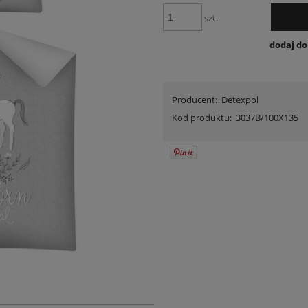
szt.
dodaj d
Producent:
Detexpol
Kod produktu:
3037B/100X135