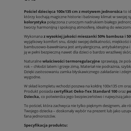
Pościel dziecięca 100x135 cm z motywem jednorożca
to i
którzy kochają magiczne historie i baśniowy klimat w swojej sy
kolorystyka
połączona z uroczym nadrukiem białego jednoroż
tworzy harmonijną i spokojną atmosferę, idealną do wieczor
Wykonana
z wysokiej jakości mieszanki 50% bambusa i 5
wyjątkowy komfort snu, dzięki swojej delikatności, miękkości 
bambusowo-bawełniana jest antyalergiczna, antybakteryjna i 
ją w pełni bezpieczną nawet dla dzieci o bardzo wrażliwej skór
Naturalne
właściwości termoregulacyjne
sprawiają, że poś
rok – chłodzi latem i grzeje zimą. Materiał nie podrażnia, szy
Dzięki zastosowaniu zamka błyskawicznego zakładanie i zdejm
wygodne.
W skład kompletu wchodzi poszwa na kołdrę 100x135 cm ora
Produkt posiada
certyfikat Oeko-Tex Standard 100
oraz
po
Dziecka,
co potwierdza jego bezpieczeństwo i najwyższą jak
To pościel, która zachwyca nie tylko pięknym designem, ale r
Twojego dziecka – doskonały wybór na prezent lub jako uzu
fana jednorożców.
Specyfikacja produktu: