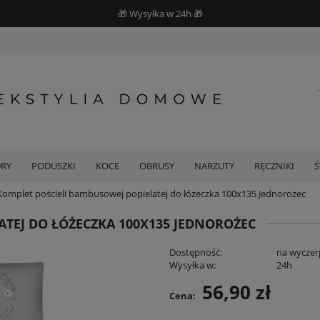
🎁 Wysyłka w 24h 🎁
DRY
PODUSZKI
KOCE
OBRUSY
NARZUTY
RĘCZNIKI
Komplet pościeli bambusowej popielatej do łóżeczka 100x135 Jednorożec
ATEJ DO ŁÓŻECZKA 100X135 JEDNOROŻEC
Dostępność:
na wyczer
Wysyłka w:
24h
56,90 zł
Cena: