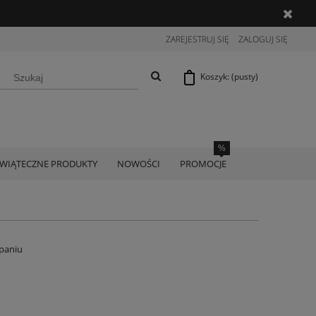
ZAREJESTRUJ SIĘ
ZALOGUJ SIĘ
Koszyk:
(pusty)
ŚWIĄTECZNE PRODUKTY
NOWOŚCI
PROMOCJE
paniu