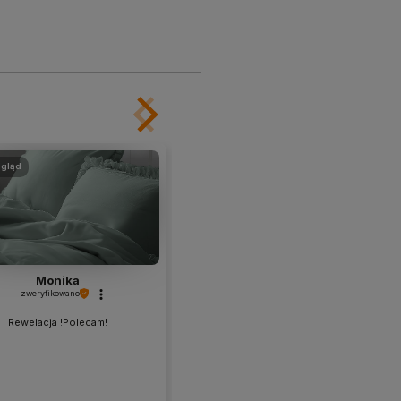
gląd
podgląd
Monika
Milena
zweryfikowano
zweryfikowano
Rewelacja !Polecam!
💯 polecam