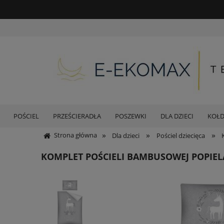
POŚCIEL
PRZEŚCIERADŁA
POSZEWKI
DLA DZIECI
KOŁ
»
»
»
Strona główna
Dla dzieci
Pościel dziecięca
KOMPLET POŚCIELI BAMBUSOWEJ POPIEL