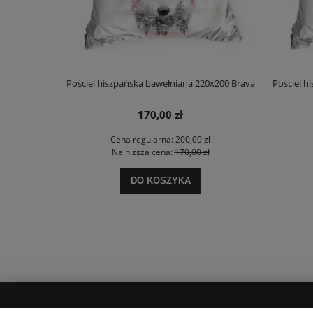
owej 160x200
Pościel hiszpańska bawełniana 220x200 Brava
Pościel h
170,00 zł
zł
Cena regularna:
200,00 zł
ł
Najniższa cena:
170,00 zł
DO KOSZYKA