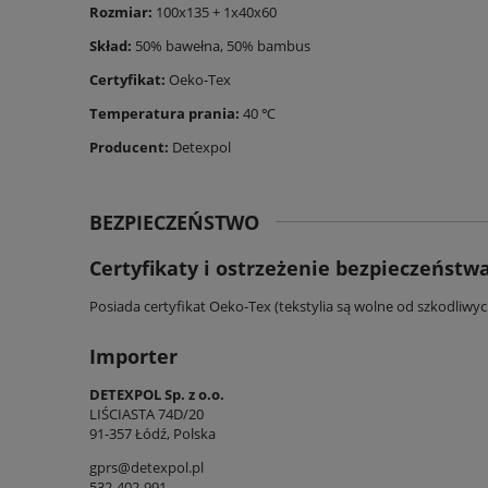
Rozmiar:
100x135 + 1x40x60
Skład:
50% bawełna, 50% bambus
Certyfikat:
Oeko-Tex
Temperatura prania:
40 ℃
Producent:
Detexpol
BEZPIECZEŃSTWO
Certyfikaty i ostrzeżenie bezpieczeństw
Posiada certyfikat Oeko-Tex (tekstylia są wolne od szkodliwy
Importer
DETEXPOL Sp. z o.o.
LIŚCIASTA 74D/20
91-357 Łódź, Polska
gprs@detexpol.pl
532-402-991