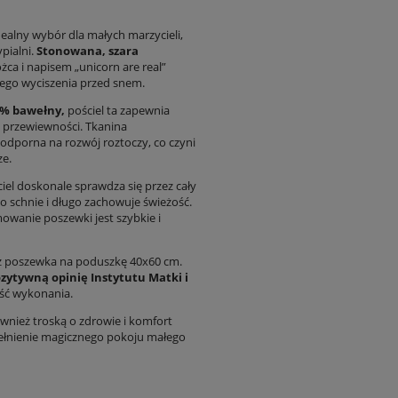
dealny wybór dla małych marzycieli,
pialni.
Stonowana, szara
ca i napisem „unicorn are real”
nego wyciszenia przed snem.
0% bawełny,
pościel ta zapewnia
i przewiewności. Tkanina
odporna na rozwój roztoczy, co czyni
ze.
ciel doskonale sprawdza się przez cały
bko schnie i długo zachowuje świeżość.
owanie poszewki jest szybkie i
z poszewka na poduszkę 40x60 cm.
zytywną opinię Instytutu Matki i
ość wykonania.
ównież troską o zdrowie i komfort
pełnienie magicznego pokoju małego