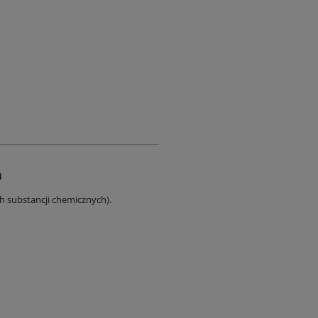
a
ch substancji chemicznych).