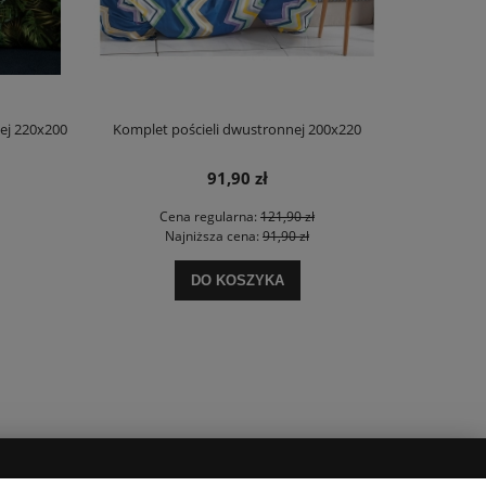
ej 220x200
Komplet pościeli dwustronnej 200x220
Komplet pości
91,90 zł
Cena regularna:
121,90 zł
Najniższa cena:
91,90 zł
DO KOSZYKA